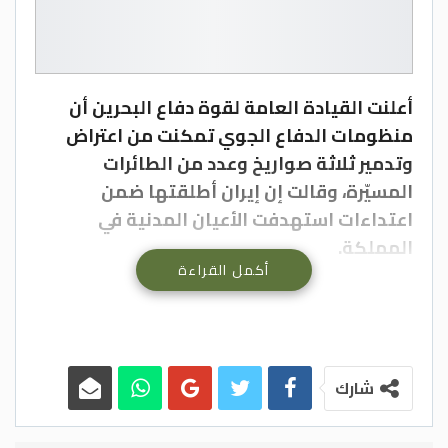
أعلنت القيادة العامة لقوة دفاع البحرين أن
منظومات الدفاع الجوي تمكنت من اعتراض
وتدمير ثلاثة صواريخ وعدد من الطائرات
المسيّرة، وقالت إن إيران أطلقتها ضمن
اعتداءات استهدفت الأعيان المدنية في
المملكة.
أكمل القراءة
وقالت القيادة العامة البحرينية، في بيان
الأربعاء، إن إيران تواصل “نهجها العدائي
الممنهج” عبر استهداف الأعيان المدنية
بالصواريخ والطائرات المسيّرة، مؤكدة أن
شارك
قواتها تعاملت مع الهجمات بـ”جاهزية قتالية
عالية” وتمكنت من إحباطها.