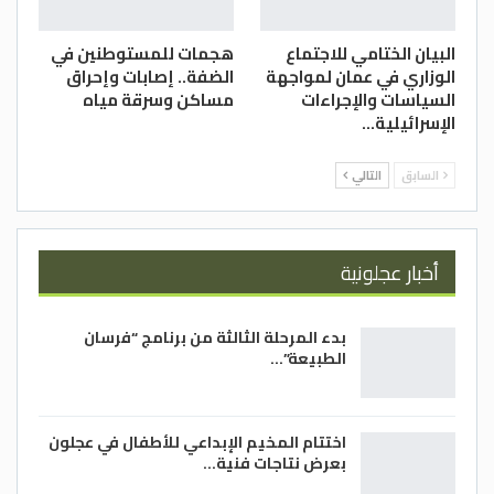
البيان الختامي للاجتماع
هجمات للمستوطنين في
الوزاري في عمان لمواجهة
الضفة.. إصابات وإحراق
السياسات والإجراءات
مساكن وسرقة مياه
الإسرائيلية…
السابق
التالي
أخبار عجلونية
بدء المرحلة الثالثة من برنامج “فرسان
الطبيعة”…
اختتام المخيم الإبداعي للأطفال في عجلون
بعرض نتاجات فنية…