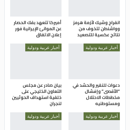
انفراج وشيك لأزمة هرمز
أميركا تتعهد بفك الحصار
وواشنطن تتخوف من
عن الموانئ الإيرانية فور
نتائج عكسية للتصعيد
إعلان الاتفاق
أخبار عربية ودولية
أخبار عربية ودولية
دعوات للنفير والحشد في
بيان صادر عن مجلس
“الأقصى” وإفشال
التعاون الخليجي على
مخططات الاحتلال
خلفية استهداف الحوثيين
ومستوطنيه
لنجران
أخبار عربية ودولية
أخبار عربية ودولية