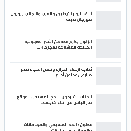
آلاف الزوار الأردنيين والعرب والأجانب يزورون
مهرجان صيف…
الزغول يكرم عدد من الأسر العجلونية
المنتجة المشاركة بمهرجان…
ثنائية ارتفاع الحرارة ونقص المياه تضع
مزارعي عجلون أمام…
المئات يشاركون بالحج المسيحي لموقع
مار الياس من اتباع كنيسة…
عجلون : الحج المسيحي والمهرحانات
والمعارض والمبادرات…