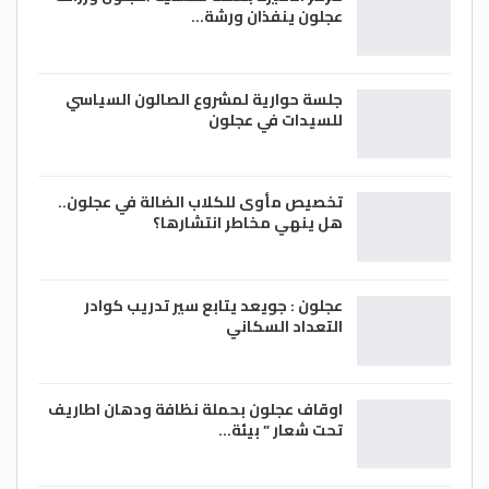
عجلون ينفذان ورشة…
البلاد”.
وكانت “لجان المقاومة” قد حشدت على مدى
أيام للخروج في مواكب مليونية تتوجه إلى
جلسة حوارية لمشروع الصالون السياسي
القصر الرئاسي في وسط الخرطوم، لرفع شعار:
للسيدات في عجلون
“لا تفاوض ولا مساومة ولاشرعية” للحكم
العسكري، وسبق الدعوات زخم إعلامي مكثف
تخصيص مأوى للكلاب الضالة في عجلون..
على الأرض وعلى مواقع التواصل الاجتماعي
هل ينهي مخاطر انتشارها؟
وفعاليات تنشيطية في الأحياء لحشد وتعبئة
المواطنين للمشاركة في المظاهرات.-(وكالات)
عجلون : جويعد يتابع سير تدريب كوادر
التعداد السكاني
اوقاف عجلون بحملة نظافة ودهان اطاريف
تحت شعار ” بيئة…