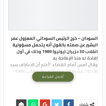
السودان – خرج الرئيس السوداني المعزول عمر
البشير عن صمته بالقول أنه يتحمل مسؤولية
انقلاب 30 حزيران (يونيو) 1989 وذلك في أول
إفادة له منذ الإطاحة به.
وقال أمس أمام القضاء “أعلم أن الاعتراف سيد
الأدلة”، مشيرا في مرافعته حول انقلاب 1989
أكمل القراءة
أمس بأنه لم يكن لأي عضو في مجلس قيادة
الثورة أي دور في أحداث 30 حزيران (يونيو) 1989.
وأضاف إن قضية الانقلاب هي قضية سياسية،
مشيرا إلى أنه رفض الادلاء بأي أقوال أمام لجنة
التحري لأنها لجنة سياسية وضمت في عضويتها
شارك