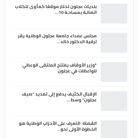
بلديات عجلون تختار موقعًا كمأوى للكلاب
الضالـة بمساحـة 10…
مجلس عمداء جامعة عجلون الوطنية يقر
ترقية الدكتور خالد…
*وزير الأوقاف يفتتح الملتقى الوعظي
للواعظات في عجلون
الإقبال الكثيف يدفع إلى تمديد “صيف
عجلون” وسط…
القضاة: التعرف على الأحزاب الوطنية هو
الخطوة الأولى نحو…