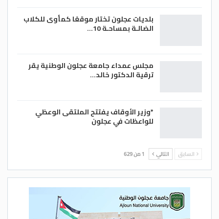
بلديات عجلون تختار موقعًا كمأوى للكلاب
الضالـة بمساحـة 10…
مجلس عمداء جامعة عجلون الوطنية يقر
ترقية الدكتور خالد…
*وزير الأوقاف يفتتح الملتقى الوعظي
للواعظات في عجلون
السابق
التالي
1 من 629