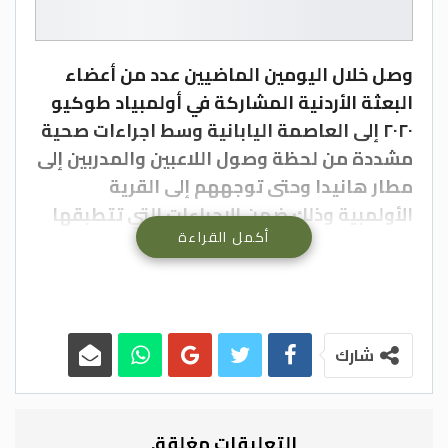
وصل خلال اليومين الماضيين عدد من أعضاء
البعثة الأردنية المشاركة في أولمبياد طوكيو
٢٠٢٠ إلى العاصمة اليابانية وسط اجراءات صحية
مشددة من لحظة وصول اللاعبين والمدربين إلى
مطار هانيدا وحتى توجههم إلى القرية
الأولمبية وذلك ضمن الإجراءات التي تتطبقها
أكمل القراءة
اللجنة المنظمة المحلية والحكومة اليابانية
على الزوار للحد من انتشار فيروس كورونا.
وضم الفوج الأول من البعثة الأردنية ، مدرب
المنتخب الوطني للسباحة ، الدكتور علي
النوايسة ولاعبا المنتخب الوطني للسباحة ،
شارك
تاليتا بقلة وعمرو الور ، ومدرب المنتخب
الوطني للجودو ، محمد خلف ، ولاعب المنتخب
الوطني للجودو ، يونس عيال سلمان ، ومدرب
التعليقات مغلقة.