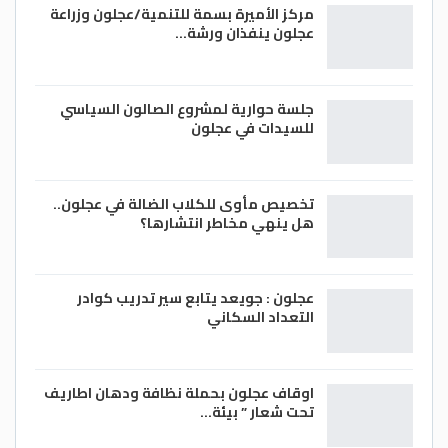
وحسين عشيش (الملاكمة – وزن تحت ٩١ كغم)
مركز الأميرة بسمة للتنمية/عجلون وزراعة
عجلون ينفذان ورشة…
وجوليانا الصادق (التايكواندو – وزن تحت ٦٧
كغم) وصالح الشرباتي (التايكواندو – وزن تحت
٨٠ كغم) وعبدالرحمن المصاطفة (الكراتيه –
جلسة حوارية لمشروع الصالون السياسي
وزن تحت ٦٧ كغم) وأسماء أبو ربيع (الرماية –
للسيدات في عجلون
المسدس الهوائي ١٠ متر) ويونس عيال سلمان
(الجودو – وزن تحت ٧٣ كغم) وعليا بشناق
تخصيص مأوى للكلاب الضالة في عجلون..
(ألعاب القوى – ٤٠٠ متر) إلى جانب السباحة تاليتا
هل ينهي مخاطر انتشارها؟
بقلة (٥٠ متر حرة) وعمرو الور (٢٠٠ و٤٠٠ متر صدر).
الغد
عجلون : جويعد يتابع سير تدريب كوادر
التعداد السكاني
اوقاف عجلون بحملة نظافة ودهان اطاريف
تحت شعار ” بيئة…