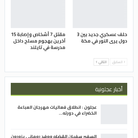
حلف عسكري جديد بين 3
مقتل 7 أشخاص وإصابة 15
دول يرى النور في مكة
آخرين بهجوم مسلح داخل
مدرسة في تايلند
السابق
التالي
أخبار عجلونية
عجلون : انطلاق فعاليات مهرجان العباءة
الخضراء في دورته…
السفير سفيان القضاه ووفد روماني يزورون