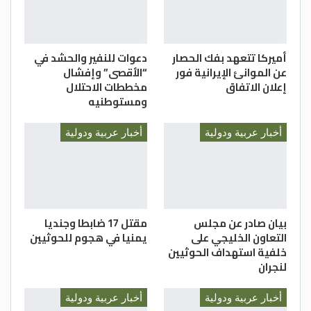
أميركا تتعهد بفك الحصار
دعوات للنفير والحشد في
عن الموانئ الإيرانية فور
“الأقصى” وإفشال
إعلان الاتفاق
مخططات الاحتلال
ومستوطنيه
أخبار عربية ودولية
أخبار عربية ودولية
بيان صادر عن مجلس
مقتل 17 ضابطا وجنديا
التعاون الخليجي على
يمنيا في هجوم للحوثيين
خلفية استهداف الحوثيين
لنجران
أخبار عربية ودولية
أخبار عربية ودولية