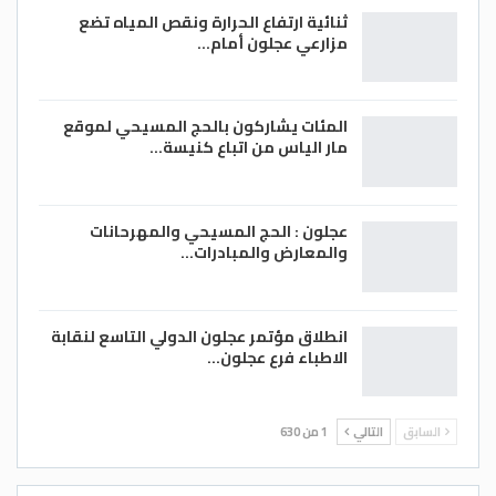
ثنائية ارتفاع الحرارة ونقص المياه تضع
مزارعي عجلون أمام…
المئات يشاركون بالحج المسيحي لموقع
مار الياس من اتباع كنيسة…
عجلون : الحج المسيحي والمهرحانات
والمعارض والمبادرات…
انطلاق مؤتمر عجلون الدولي التاسع لنقابة
الاطباء فرع عجلون…
السابق
التالي
1 من 630