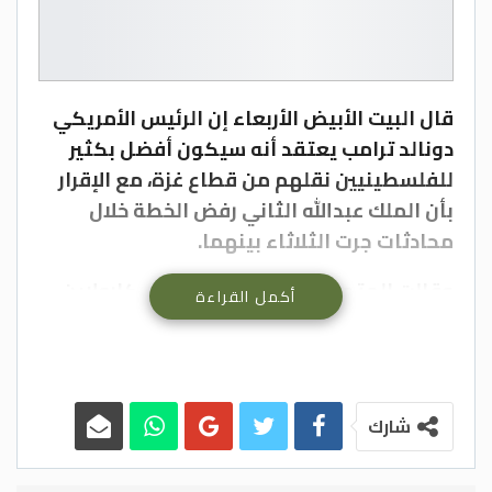
قال البيت الأبيض الأربعاء إن الرئيس الأمريكي
دونالد ترامب يعتقد أنه سيكون أفضل بكثير
للفلسطينيين نقلهم من قطاع غزة، مع الإقرار
بأن الملك عبدالله الثاني رفض الخطة خلال
محادثات جرت الثلاثاء بينهما.
وقالت المتحدثة باسم البيت الأبيض كارولاين
أكمل القراءة
ليفيت إن “الملك يفضّل بقاء الفلسطينيين حيث
هم”، مضيفة “لكن الرئيس يشعر بأنه سيكون
أفضل بكثير وأكثر إجلالا إذا أمكن نقل هؤلاء
الفلسطينيين إلى مناطق أكثر أمانا”.
شارك
وكالات