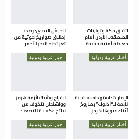
اتفاق مكة وتوازنات
الجيش اليمني: رصدنا
المنطقة.. الأردن أمام
إطلاق صواريخ حوثية من
معادلة أمنية جديدة
تعز تجاه البحر الأحمر
أخبار عربية ودولية
أخبار عربية ودولية
الإمارات: استهداف سفينة
انفراج وشيك لأزمة هرمز
تابعة لـ”أدنوك” بصاروخ
وواشنطن تتخوف من
أثناء عبورها هرمز
نتائج عكسية للتصعيد
أخبار عربية ودولية
أخبار عربية ودولية