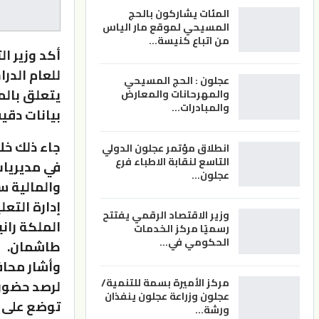
المئات يشاركون بالحج
المسيحي لموقع مار الياس
من اتباع كنيسة…
أكد وزير ا
للعام الدر
عجلون : الحج المسيحي
يتعلق بالم
والمهرحانات والمعارض
والمبادرات…
بيانات دقي
جاء ذلك خل
انطلاق مؤتمر عجلون الدولي
التاسع لنقابة الاطباء فرع
في مديريات 
عجلون…
والمالية س
إدارة التعل
وزير الاقتصاد الرقمي يفتتح
الملكة ران
رسميًا مركز الخدمات
الحكومي في…
طاشمان.
وأشار محاف
مركز الأميرة بسمة للتنمية/
لرصد حضور 
عجلون وزراعة عجلون ينفذان
توضع على م
ورشة…