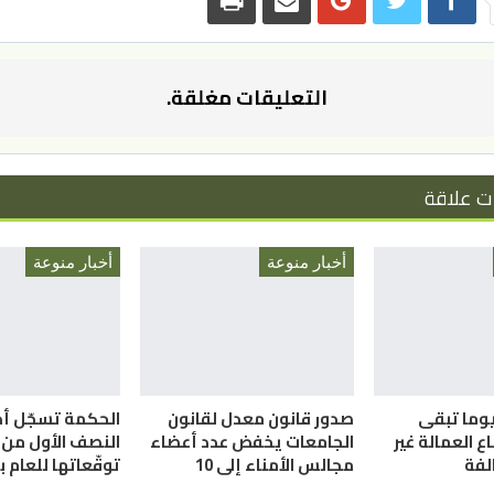
التعليقات مغلقة.
ت علاقة
أخبار منوعة
أخبار منوعة
لعمل”: 58 يوما تبقى
صدور قانون معدل لقانون
الحكمة تسجّل أداء
 العمالة غير
الجامعات يخفض عدد أعضاء
النصف الأول من ا
الفة
مجالس الأمناء إلى 10
توقّعاتها للعام 