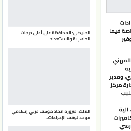
ادات
اصة فيما
الحنيطي: المحافظة على أعلى درجات
فير
الجاهزية والاستعداد
 المهني
ية
ي، ومدير
ارة مركز
نيب
آلية
الملك: ضرورة اتخاذ موقف عربي إسلامي
اميرات
موحد لوقف الإجراءات…
رسي.