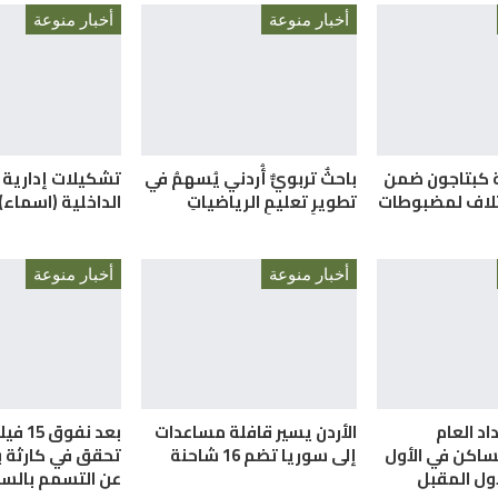
أخبار منوعة
أخبار منوعة
بة كبتاجون ضمن
باحثٌ تربويٌّ أُردني يُسهمُ في
تشكيلات إدارية
إتلاف لمضبوطات
تطويرِ تعليمِ الرياضياتِ
الداخلية (اسماء)
أخبار منوعة
أخبار منوعة
اد العام
الأردن يسير قافلة مساعدات
بعد نفوق
ساكن في الأول
إلى سوريا تضم 16 شاحنة
تحقق في كارثة بي
ول المقبل
عن التسمم بالسي