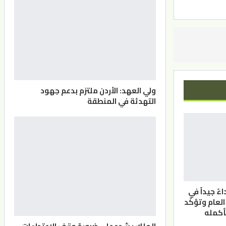
ولي العهد: الأردن ملتزم بدعم جهود
التهدئة في المنطقة
ً جيداً في
لعام وتؤكّد
بأكمله