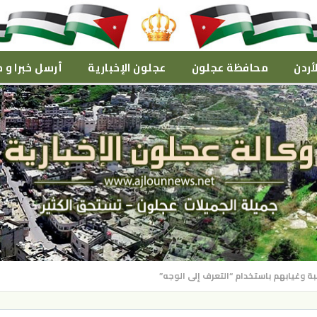
أردن
محافظة عجلون
عجلون الإخبارية
أرسل خبرا و م
بة وغيابهم باستخدام “التعرف إلى الوجه”