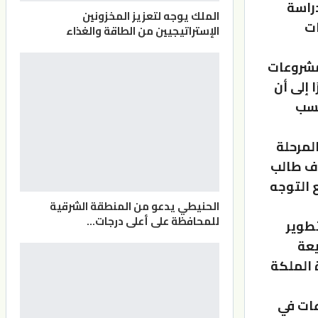
راسة
الملك يوجه لتعزيز المخزونين
ات
الإستراتيجيين من الطاقة والغذاء
مشروعات
 إلى أن
نسب
لمرحلة
بكلفة بلغت 5 ملايين دينار، موضحًا أن نحو 10 آلاف طالب
 التوجه
الحنيطي يدعو من المنطقة الشرقية
للمحافظة على أعلى درجات…
تطوير
يعة
 الملكة
عات في