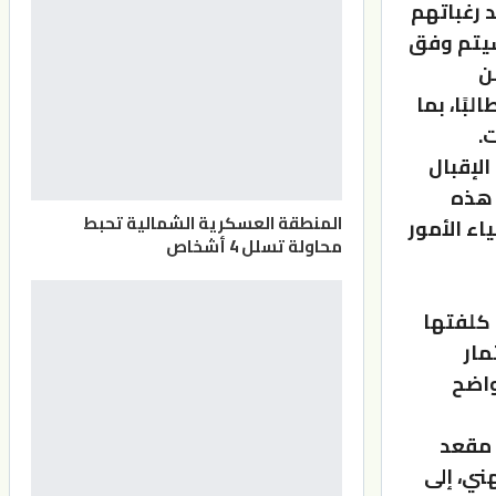
 رغباتهم
 سيتم وفق
ن
، مع اشتراط ألا يقل عدد الطلبة في الشعبة المهنية عن 20 طالبًا، بما
.
افتًا إلى أن الإقبال
زيادة هذه
المنطقة العسكرية الشمالية تحبط
اء الأمور
محاولة تسلل 4 أشخاص
 كلفتها
مار
واضح
 مقعد
ني، إلى