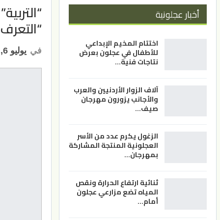
“التربية
أخبار عجلونية
“التعرف 
اختتام المخيم الإبداعي
في
يوليو 6, 2026
للأطفال في عجلون بعرض
نتاجات فنية…
آلاف الزوار الأردنيين والعرب
والأجانب يزورون مهرجان
صيف…
الزغول يكرم عدد من الأسر
العجلونية المنتجة المشاركة
بمهرجان…
ثنائية ارتفاع الحرارة ونقص
المياه تضع مزارعي عجلون
أمام…