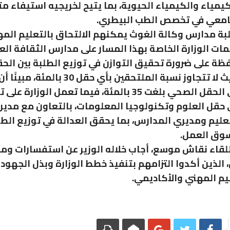
لكيمياء والكيمياء الحيوية، بما يتيح لخريجيه استيفاء م
جامعي في تخصص الطب البيطري.
بة مدارس وكالة الغوث يمكنهم الالتحاق بالتعليم المه
ات الوزارة الخاصة بهذا المسار على مدارس الثقافة ال
ة على ضرورة تحقيق التوازن في توزيع الطلبة بين الح
الأربعة، بحيث لا تتجاوز نسبة الملتحقين بأي حقل 30 با
الإقبال على الحقل الصحي بلغت 35 بالمئة، فيما تعمل الوزارة عل
ى حقل العلوم وتكنولوجيا المعلومات، بالتعاون مع مدير
لتعليم ومديري المدارس، بما يحقق العدالة في توزيع الط
سوق العمل.
اللقاء نقاش موسع، أجاب خلاله الوزير عن استفسارات وم
 الذين أكدوا التزامهم بتنفيذ خطط الوزارة وبذل الجهود 
ليم المهني والأكاديمي.