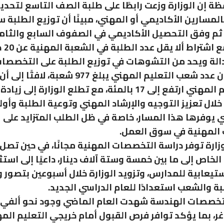
ة إن الوزارة وزعت رابطًا على طلبة الصف التاسع لتحديد
بالمسارين الأكاديمي أو المهني، مبينًا أن توزيع الطلبة
ًا، ثم وفق التحصيل الأكاديمي في الصفوف السابع والثام
والتاسع
لة ويحد من التشوهات في توزيع الطلبة على التخصصات
وأشار إلى أن عدد شعب التعليم المهني يبلغ 977 شعبة، ل
على التعليم المهني ارتفع إلى 17 بالمئة، مع تطلع الوزارة إلى 
لال تعزيز التوجيه والإرشاد المهني وتوعية الطلبة وأولي
ي يوفرها هذا المسار، خاصة في ظل الطلب المتزايد على
المهنية في سوق العمل.
وزارة توفر دراسة التخصصات المهنية مجانًا، في حين تصل
لخاص إلى ما بين خمسة وستة آلاف دينار، داعيًا إلى استث
ستيعابية للمدارس، وتزويد الوزارة خلال أسبوعين بتصور 
بة والشعب استعدادًا للعام الدراسي الجديد.
تخصصات الهندسة شهدت العام الماضي وجود نحو ألفي
، بما يؤكد توافر فرص القبول أمام خريجي التعليم المه