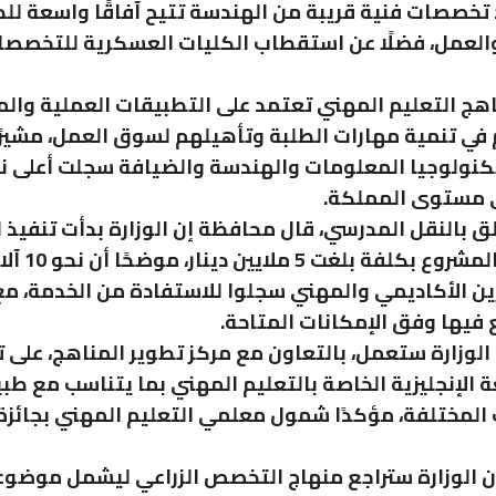
تخصصات فنية قريبة من الهندسة تتيح آفاقًا واسعة للد
العمل، فضلًا عن استقطاب الكليات العسكرية للتخصص
اهج التعليم المهني تعتمد على التطبيقات العملية وال
في تنمية مهارات الطلبة وتأهيلهم لسوق العمل، مشيرًا
نولوجيا المعلومات والهندسة والضيافة سجلت أعلى 
ى مستوى المملكة.
ق بالنقل المدرسي، قال محافظة إن الوزارة بدأت تنفيذ ا
الأولى من المشروع 
ن الأكاديمي والمهني سجلوا للاستفادة من الخدمة، مع
 فيها وفق الإمكانات المتاحة.
الوزارة ستعمل، بالتعاون مع مركز تطوير المناهج، على 
ة الإنجليزية الخاصة بالتعليم المهني بما يتناسب مع طب
لمختلفة، مؤكدًا شمول معلمي التعليم المهني بجائزة
ن الوزارة ستراجع منهاج التخصص الزراعي ليشمل موضو