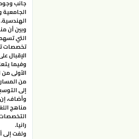
جانب وجود 
الجامعية و
الهندسية.
وبين أن من
التي تسهم 
تخصصات تك
الإقبال عل
وفيما يتعل
من المساري
إلى التوسع
وأضاف، إن 
مناهج اللغ
التخصصات ا
رانيا.
ولفت إلى أ