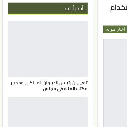
تخدام
أخبار أردنية
أخبار منوعة
تـعيـيـن رئيـس الديـوان المــلكـي ومديـر
مكتب الملك في مجلس…