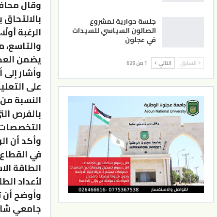
وقال محافظ
بالالتحاق 
جلسة حوارية لمشروع
الصالون السياسي للسيدات
الرغبة أول
في عجلون
يضمن العدا
السابق
التالي
1 من 629
النسبة من خ
بالفرص الت
التخصصات 
وأكد أن ال
في القطاع ا
الطاقة الا
لأعداد الطل
وأوضح أن 
جامعي شاغر