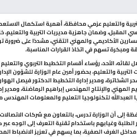
لتربية والتعليم عزمي محافظة، أهمية استكمال الاستعد
اسي المقبل، وضمان جاهزية مديريات التربية والتعليم، خ
سارين الأكاديمي والمهني التقني، مشددًا على ضرورة تو
قة ومبكرة تسهم في اتخاذ القرارات المناسبة.
ال لقائه، الأحد، رؤساء أقسام التخطيط التربوي والتعليم
التربية والتعليم، بحضور أمين عام الوزارة للشؤون الإدار
حر الشخاترة، ومدير إدارة التخطيط الدكتور فيصل الهوار
يم المهني والإنتاج المهندس إبراهيم الرماضنة، ومدير إد
يا العبدالله لتكنولوجيا التعليم والمعلومات المهندس م
ظة إلى أن الوزارة تدرس، بالتعاون مع شركات الاتصالات، 
الطلبة وغيابهم باستخدام تقنية التعرف إلى الوجه عبر ك
داخل الغرف الصفية، بما يسهم في تعزيز الانضباط المد