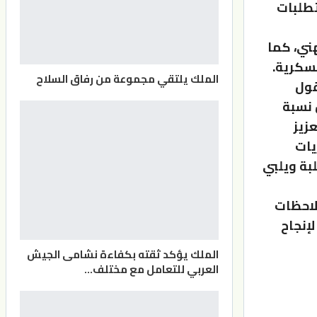
تطلبات
ني، كما
عسكرية.
الملك يلتقي مجموعة من رفاق السلاح
قول
لمئة، مبينًا أن نسبة
ى تعزيز
يات
لبة ويلبي
لاحظات
لإنجاح
الملك يؤكد ثقته بكفاءة نشامى الجيش
العربي للتعامل مع مختلف…