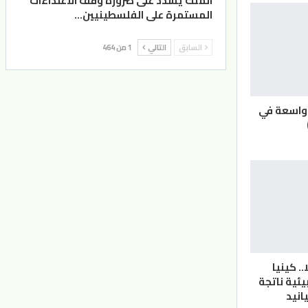
الملك يشدد على ضرورة وقف الاعتداءات
المستمرة على الفلسطينيين…
السابق
التالي
1 من 464
 واسعة في
 15 فيلا.. كينيا
ئية ناتجة
انيد