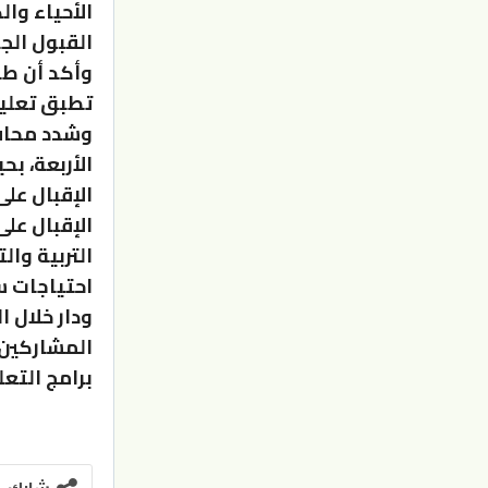
الأحياء وا
القبول ال
وأكد أن طل
تطبق تعليم
وشدد محافظ
الإقبال عل
التربية وا
احتياجات 
ودار خلال 
المشاركين،
برامج التع
شارك