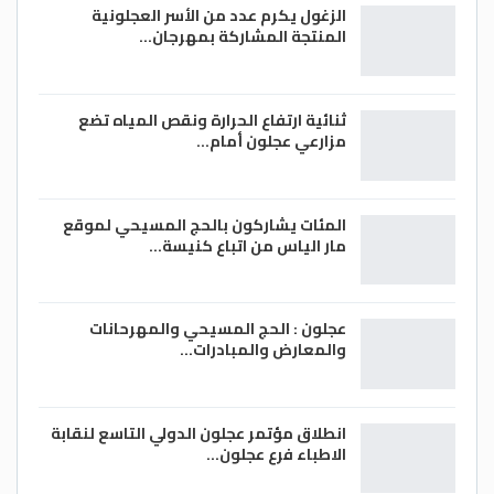
الزغول يكرم عدد من الأسر العجلونية
المنتجة المشاركة بمهرجان…
ثنائية ارتفاع الحرارة ونقص المياه تضع
مزارعي عجلون أمام…
المئات يشاركون بالحج المسيحي لموقع
مار الياس من اتباع كنيسة…
عجلون : الحج المسيحي والمهرحانات
والمعارض والمبادرات…
انطلاق مؤتمر عجلون الدولي التاسع لنقابة
الاطباء فرع عجلون…