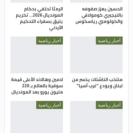
الحسين يعزز صفوفه
الرمثا تحتفي بحكام
بالنيجيري كومولافي
المونديال 2026… تكريم
والكولومبي رياسكوس
يليق بسفراء التحكيم
الأردني
أخبار رياضية
أخبار رياضية
منتخب الناشئات يخسر من
لامين وهالاند الأعلى قيمة
لبنان ويودع “غرب آسيا”
سوقية بالعالم بـ 220
مليون يورو بعد المونديال
أخبار رياضية
أخبار رياضية