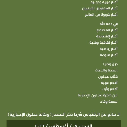
أخبار عربية ودولية
أخبار المغتربين الأردنيين
أخبار كورونا في العالم
في ذمة الله
أخبار المجتمع
أخبار إقتصادية
أخبار ثقافية وفنية
أخبار رياضية
أخبار منوعة
دين ودنيا
الصحة والحياة
كتًاب عجلون
أقلام عربية
أقلام وأراء
من ذاكرة عجلون الإخبارية
لمسة وفاء
( وكالة عجلون الإخبارية ) لا مانع من الإقتباس شرط ذكر المصدر
السبت ٠٨ / أغسطس / ٢٠٢٦