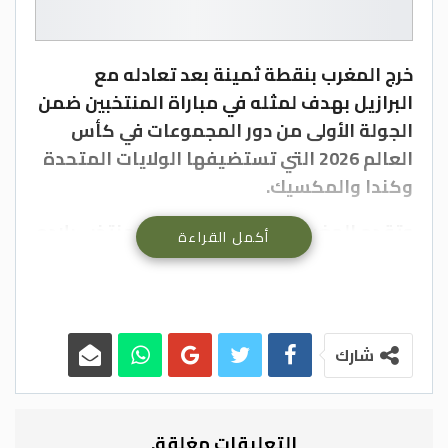
خرج المغرب بنقطة ثمينة بعد تعادله مع
البرازيل بهدف لمثله في مباراة المنتخبين ضمن
الجولة الأولى من دور المجموعات في كأس
العالم 2026 التي تستضيفها الولايات المتحدة
وكندا والمكسيك.
وتقدم المغربي إسماعيل صيباري لمنتخب بلاده
أكمل القراءة
في الدقيقة 21 ليصبح أول لاعب عربي يهز شباك
البرازيل في تاريخ كأس العالم، لكن فرحته لم
تدم سوى 11 دقيقة بعدما سجل فينيسيوس
جونيور هدف تعادل “سيليساو”.
شارك
وحاول البرازيليون في الشوط الثاني الوصول
إلى مرمى ياسين بونو الذي ذاد عن مرماه
بالتصدي لجميع هجمات “سيليساو” وأهمها
التعليقات مغلقة.