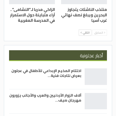
منتخب الناشئات يتجاوز
الزاكي مدربا لـ”النشامى”..
البحرين ويبلغ نصف نهائي
آراء متباينة حول الاستمرار
غرب آسيا
في المدرسة المغربية
السابق
التالي
أخبار عجلونية
اختتام المخيم الإبداعي للأطفال في عجلون
بعرض نتاجات فنية…
آلاف الزوار الأردنيين والعرب والأجانب يزورون
مهرجان صيف…