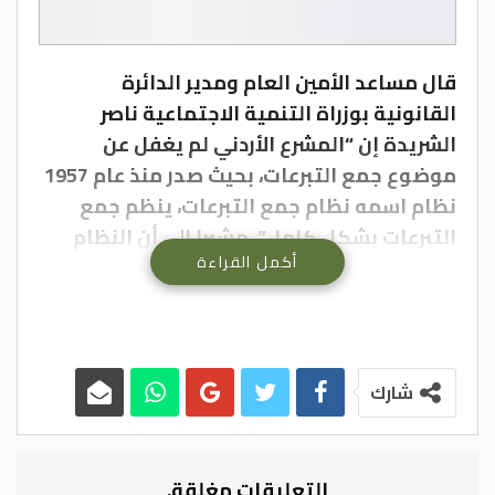
قال مساعد الأمين العام ومدير الدائرة
القانونية بوزراة التنمية الاجتماعية ناصر
الشريدة إن “المشرع الأردني لم يغفل عن
موضوع جمع التبرعات، بحيث صدر منذ عام 1957
نظام اسمه نظام جمع التبرعات، ينظم جمع
التبرعات بشكل كامل”، مشيرا إلى أن النظام
أكمل القراءة
السابق لم يضع ضوابط معينة إزاء المخالفين.
وقال الشريدة في تصريحات صحافية أمس، إن
الإرادة الملكية لقانون التنمية الاجتماعية
صدرت في 24 الشهر الحالي، وسيدخل حيز النفاذ
شارك
في 24 الشهر المقبل.
وأكد أن القانون الجديد، تضمن مادة تنص على
التعليقات مغلقة.
تنظيم جمع التبرعات، وأخرى تنص على عقوبة