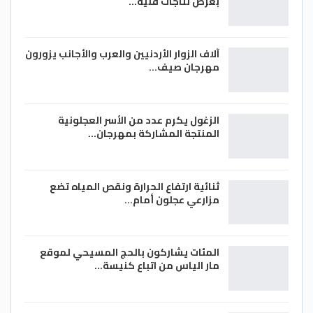
بعرض نتاجات فنية…
آلاف الزوار الأردنيين والعرب والأجانب يزورون
مهرجان صيف…
الزغول يكرم عدد من الأسر العجلونية
المنتجة المشاركة بمهرجان…
ثنائية ارتفاع الحرارة ونقص المياه تضع
مزارعي عجلون أمام…
المئات يشاركون بالحج المسيحي لموقع
مار الياس من اتباع كنيسة…