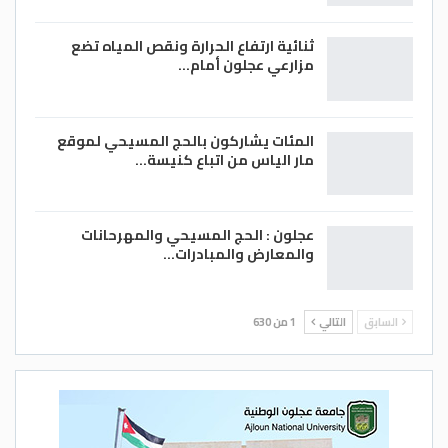
ثنائية ارتفاع الحرارة ونقص المياه تضع
مزارعي عجلون أمام…
المئات يشاركون بالحج المسيحي لموقع
مار الياس من اتباع كنيسة…
عجلون : الحج المسيحي والمهرحانات
والمعارض والمبادرات…
السابق
التالي
1 من 630