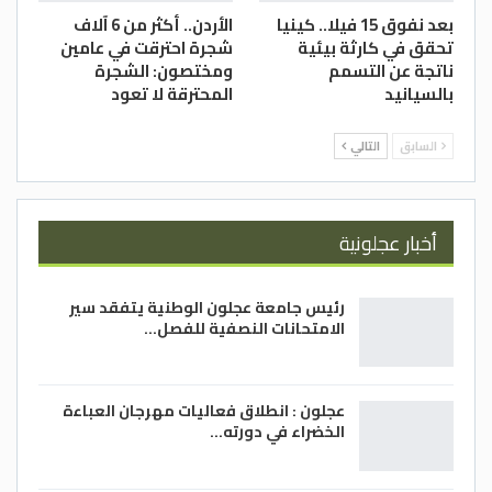
بعد نفوق 15 فيلا.. كينيا
الأردن.. أكثر من 6 آلاف
تحقق في كارثة بيئية
شجرة احترقت في عامين
ناتجة عن التسمم
ومختصون: الشجرة
بالسيانيد
المحترقة لا تعود
السابق
التالي
أخبار عجلونية
رئيس جامعة عجلون الوطنية يتفقد سير
الامتحانات النصفية للفصل…
عجلون : انطلاق فعاليات مهرجان العباءة
الخضراء في دورته…