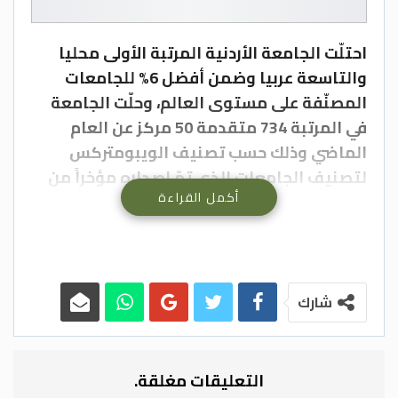
احتلّت الجامعة الأردنية المرتبة الأولى محليا
والتاسعة عربيا وضمن أفضل 6% للجامعات
المصنّفة على مستوى العالم، وحلّت الجامعة
في المرتبة 734 متقدمة 50 مركز عن العام
الماضي وذلك حسب تصنيف الويبومتركس
لتصنيف الجامعات الذي تمّ إصداره مؤخراً من
أكمل القراءة
العام الجاري.
ويعد هذا التصنيف العالمي للجامعات هو أكبر
تصنيف لتقييم الجامعات العالمية حيث يقوم
بتصنيف 31000 مؤسسة تعليمية من أكثر من
200 دولة. ويصدر في شهري كانون الثاني
شارك
وتموز من كل عام.
ويهدف ترتيب الويبومتركس إلى تعزيز الوصول
المفتوح للمعرفة التي تنتجها الجامعة مركّزة
التعليقات مغلقة.