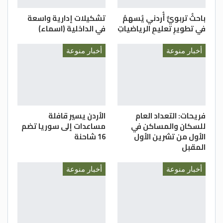
باحثٌ تربويٌّ أُردني يُسهمُ
تشكيلات إدارية واسعة
في تطويرِ تعليمِ الرياضياتِ
في الداخلية (اسماء)
أخبار منوعة
أخبار منوعة
فريحات: التعداد العام
الأردن يسير قافلة
للسكان والمساكن في
مساعدات إلى سوريا تضم
الأول من تشرين الأول
16 شاحنة
المقبل
أخبار منوعة
أخبار منوعة