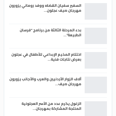
السفير سفيان القضاه ووفد روماني يزورون
مهرجان صيف عجلون…
بدء المرحلة الثالثة من برنامج “فرسان
الطبيعة”…
اختتام المخيم الإبداعي للأطفال في عجلون
بعرض نتاجات فنية…
آلاف الزوار الأردنيين والعرب والأجانب يزورون
مهرجان صيف…
الزغول يكرم عدد من الأسر العجلونية
المنتجة المشاركة بمهرجان…