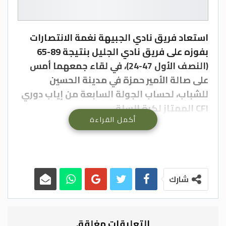
استعاد فريق نادي الجبيهة نغمة الانتصارات
بفوزه على فريق نادي الجليل بنتيجة 89-65
(النصف الأول 47-24)، في لقاء جمعهما أمس
على صالة الأمير حمزة في مدينة الحسين
للشباب، لحساب الجولة السابعة من إياب دوري
CFI الممتاز لكرة السلة.
أكمل القراءة
من ناحية ثانية، قرر الوحدات الانسحاب من
مواجهته مساء أمس أمام الأرثوذكسي، في
الصالة ذاتها، احتجاجا على وجود أحد الحكام
ضمن الطاقم المكلف بإدارة المباراة، ممن
طالب الوحدات عدم إشراكهم في إدارة مبارياته.
شارك
وطبقا للتعليمات، تقرر تخسير الوحدات 20-0، مع
عدم منحه نقطة الخسارة، بعدما انتظر الطاقم
التحكيمي المكون من ابراهيم جرار ومحمد
التعليقات مغلقة.