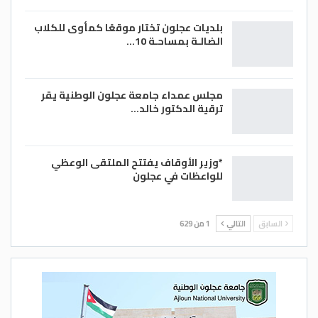
بلديات عجلون تختار موقعًا كمأوى للكلاب
الضالـة بمساحـة 10…
مجلس عمداء جامعة عجلون الوطنية يقر
ترقية الدكتور خالد…
*وزير الأوقاف يفتتح الملتقى الوعظي
للواعظات في عجلون
السابق
التالي
1 من 629