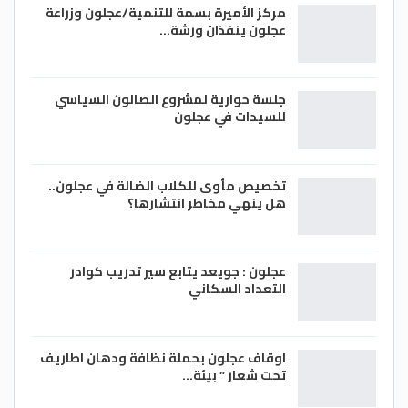
مركز الأميرة بسمة للتنمية/عجلون وزراعة
كارينغتون لتأمين منطقة العمق، في الوقت
عجلون ينفذان ورشة…
الذي سيكون فيه اللاعبون، أدهم الدجاني
وسند الخوالدة وعبدالله الزعبي وابراهيم بسام
وعمر نصار، متاحين للتناوب طبقا للرؤية الفنية
جلسة حوارية لمشروع الصالون السياسي
للمدرب.
للسيدات في عجلون
خالد العميري/ الغد
تخصيص مأوى للكلاب الضالة في عجلون..
هل ينهي مخاطر انتشارها؟
عجلون : جويعد يتابع سير تدريب كوادر
التعداد السكاني
اوقاف عجلون بحملة نظافة ودهان اطاريف
تحت شعار ” بيئة…