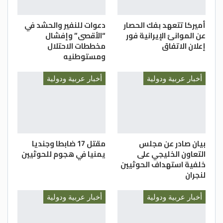
أميركا تتعهد بفك الحصار
دعوات للنفير والحشد في
عن الموانئ الإيرانية فور
“الأقصى” وإفشال
إعلان الاتفاق
مخططات الاحتلال
ومستوطنيه
أخبار عربية ودولية
أخبار عربية ودولية
بيان صادر عن مجلس
مقتل 17 ضابطا وجنديا
التعاون الخليجي على
يمنيا في هجوم للحوثيين
خلفية استهداف الحوثيين
لنجران
أخبار عربية ودولية
أخبار عربية ودولية