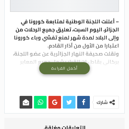
– أعلنت اللجنة الوطنية لمتابعة كورونا في
الجزائر، اليوم السبت، تعليق جميع الرحلات من
وإلى البلاد لمدة شهر لمنع تفشي وباء كورونا
اعتبارا من الأول من آذار القادم.
ونقلت صحيفة النهار الجزائرية عن عضو اللجنة،
بركاني بقاط ، ان القرار يشمل جميع المعابر
أكمل القراءة
الحدودية، بما فيها الجوية والبحرية.
الى ذلك، سجلت الجزائر حالتي وفاة و155 إصابة
جديدة بفيروس كورونا خلال الساعات الـ24
الماضية، بحسب وكالة الانباء الجزائرية. – (بترا)
شارك
التعليقات مغلقة.