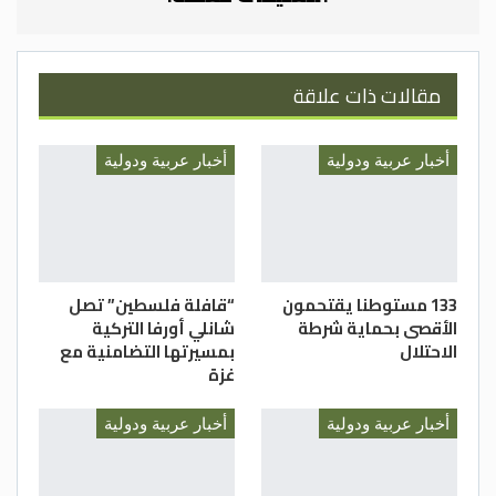
مقالات ذات علاقة
أخبار عربية ودولية
أخبار عربية ودولية
133 مستوطنا يقتحمون
“قافلة فلسطين” تصل
الأقصى بحماية شرطة
شانلي أورفا التركية
الاحتلال
بمسيرتها التضامنية مع
غزة
أخبار عربية ودولية
أخبار عربية ودولية