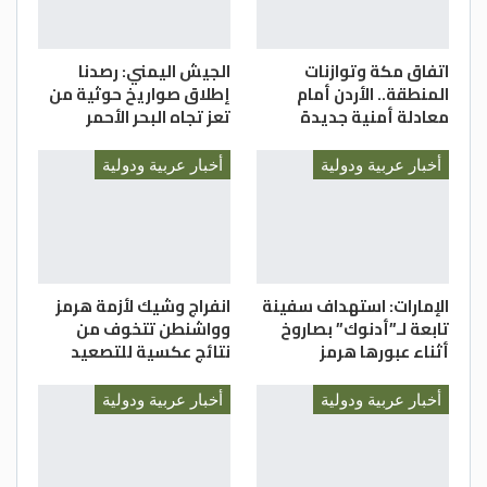
اتفاق مكة وتوازنات
الجيش اليمني: رصدنا
المنطقة.. الأردن أمام
إطلاق صواريخ حوثية من
معادلة أمنية جديدة
تعز تجاه البحر الأحمر
أخبار عربية ودولية
أخبار عربية ودولية
الإمارات: استهداف سفينة
انفراج وشيك لأزمة هرمز
تابعة لـ”أدنوك” بصاروخ
وواشنطن تتخوف من
أثناء عبورها هرمز
نتائج عكسية للتصعيد
أخبار عربية ودولية
أخبار عربية ودولية