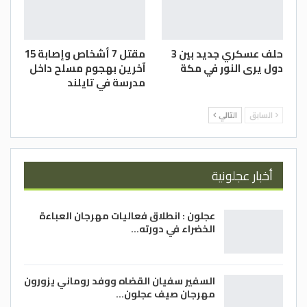
حلف عسكري جديد بين 3
مقتل 7 أشخاص وإصابة 15
دول يرى النور في مكة
آخرين بهجوم مسلح داخل
مدرسة في تايلند
السابق
التالي
أخبار عجلونية
عجلون : انطلاق فعاليات مهرجان العباءة
الخضراء في دورته…
السفير سفيان القضاه ووفد روماني يزورون
مهرجان صيف عجلون…