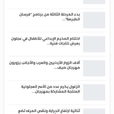
بدء المرحلة الثالثة من برنامج “فرسان
الطبيعة”…
اختتام المخيم الإبداعي للأطفال في عجلون
بعرض نتاجات فنية…
آلاف الزوار الأردنيين والعرب والأجانب يزورون
مهرجان صيف…
الزغول يكرم عدد من الأسر العجلونية
المنتجة المشاركة بمهرجان…
ثنائية ارتفاع الحرارة ونقص المياه تضع