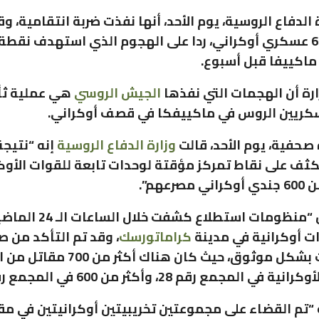
 الدفاع الروسية، يوم الأحد، أنها نفذت ضربة انتقامية، 
أكثر من 600 عسكري أوكراني، ردا على الهجوم الذي استهدف نقطة
اكييفا قبل أسبوع.
ارة أن الهجمات التي نفذها
الجيش الروسي
هي عملية ثأر
كريين الروس في ماكييفكا في قصف أوكراني.
صحفية، يوم الأحد، قالت
وزارة الدفاع الروسية
إنه “نتيج
ف على نقاط تمركز مؤقتة لوحدات تابعة للقوات الأوكر
صرعهم”.
وأضافت أن “منظومات استطلاع كشفت خل
ت أوكرانية في مدينة
كراماتورسك
، وقد تم التأكد من 
المعلومات بشكل موثوق، حيث كان هناك أكثر 
ي المجمع رقم 28، وأكثر من 600 في المجمع رقم 47″.
“تم القضاء على مجموعتين تخريبيتين أوكرانيتين في م