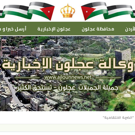
أردن
محافظة عجلون
عجلون الإخبارية
أرسل خبرا و م
لضربة الانتقامية”