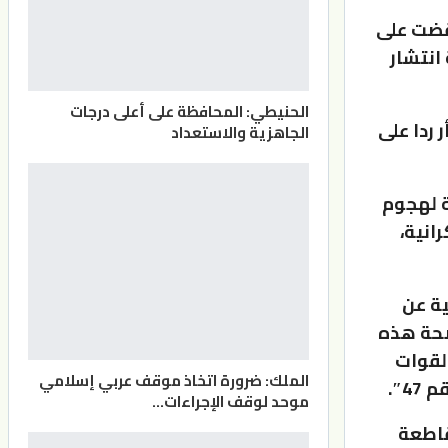
وقضت على
 انتشار
الحنيطي: المحافظة على أعلى درجات
 ردا على
الجاهزية والاستعداد
ة لهجوم
انية،
ال الساعات الـ 24 الماضية عن
صحة هذه
من 700 مقاتل من القوات
الملك: ضرورة اتخاذ موقف عربي إسلامي
موحد لوقف الإجراءات…
قاطعة