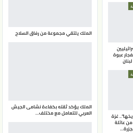
ة
الملك يلتقي مجموعة من رفاق السلاح
ائيليين
فجار عبوة
بنان
ة
الملك يؤكد ثقته بكفاءة نشامى الجيش
العربي للتعامل مع مختلف…
يخها”.. غزة
هيدا من عائلة
جزرة…