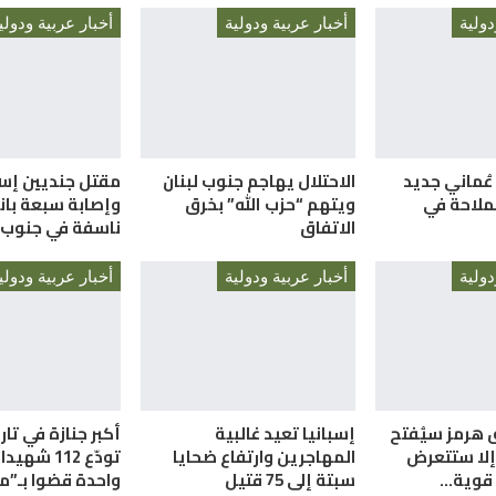
دولية
أخبار عربية ودولية
أخبار عربية ودولي
 عُماني جديد
الاحتلال يهاجم جنوب لبنان
مقتل جنديين إسر
ملاحة في
ويتهم “حزب الله” بخرق
وإصابة سبعة بان
الاتفاق
ناسفة في جنوب ل
دولية
أخبار عربية ودولية
أخبار عربية ودولي
 هرمز سيُفتح
إسبانيا تعيد غالبية
أكبر جنازة في تار
وإلا ستتعرض
المهاجرين وارتفاع ضحايا
تودّع 112 ش
ة قوية…
سبتة إلى 75 قتيل
واحدة قضوا بـ”م