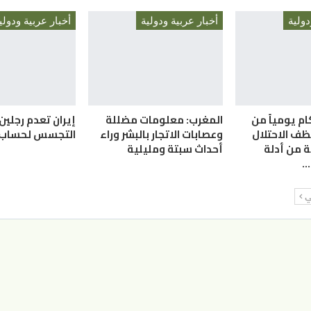
دولية
أخبار عربية ودولية
أخبار عربية ودولي
ركام يومياً من
المغرب: معلومات مضللة
إيران تعدم رجلين
نظف الاحتلال
وعصابات الاتجار بالبشر وراء
التجسس لحساب “
 من أدلة
أحداث سبتة ومليلية
…
لي