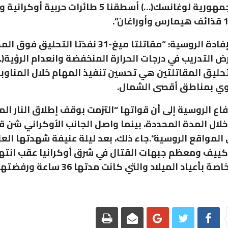
وجاء في الإفادة الروسية: “مقاتلتا ميغ-31 نفذتا التحليق ف
ض التدريب في درجات الحرارة المنخفضة وانعدام الرؤية(
تحليق المقاتلتين هي تحسين تنفيذ المهام خلال المناوبة
جوي بمناطق أقصى الشمال.
اع الروسية إلى أن قواتها “التزمت بوقف إطلاق النار ال
خلال المدة المحددة، بينما واصل الجانب الأوكراني شن
لمواقع الروسية”.جاء ذلك، بعد ليلة عنيفة شهدتها ال
 كييف ومعظم جبهات القتال في شرق أوكرانيا عقب انته
أعياد الميلاد والتي كانت مدتها 36 ساعة ورفضتها أوكرانيا.