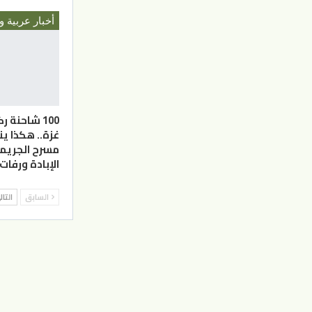
أخبار عربية و
100 شاحنة 
غزة.. هكذا ي
مسرح الجريمة
الإبادة ورفات
السابق
التا