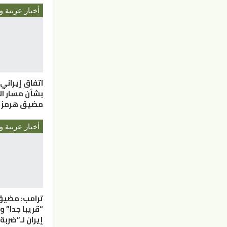
أخبار عربية و
اتفاق إيراني
بشأن مسار ال
مضيق هرمز
أخبار عربية و
ترامب: مضيق
“قريبا جدا” 
إيران لـ”ضرب