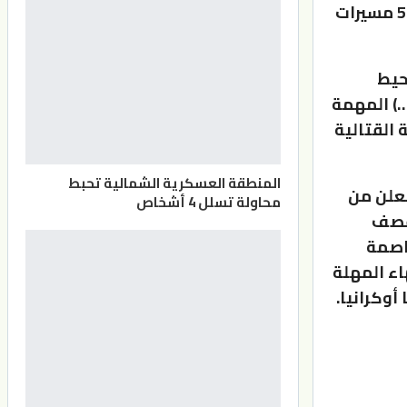
خاركيف وجمهورية لوغانسك(…) أسطقنا 5 طائرات حربية أوكرانية و5 مسيرات
وق المحيط
…) المهمة
 القتالية
المنطقة العسكرية الشمالية تحبط
معلن من
محاولة تسلل 4 أشخاص
 قصف
عاصمة
اء المهلة