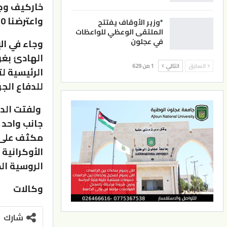
واعترضنا 10 قذائف هيمارس وأوراغان”.
*وزير الأوقاف يفتتح
الملتقى الوعظي للواعظات
في عجلون
الهادئ بغر
السابق
التالي
1 من 629
الرئيسية ل
للدفاع ال
ولفتت الدف
جانب واحد 
مكثف على ا
الأوكرانية
الروسية الخاصة ب
وكالات
شارك