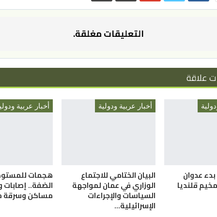
التعليقات مغلقة.
ت علاقة
دولية
أخبار عربية ودولية
أخبار عربية ودولي
ذ بدء عدوان
البيان الختامي للاجتماع
هجمات للمستوط
مخيم قلنديا
الوزاري في عمان لمواجهة
الضفة.. إصابات و
السياسات والإجراءات
مساكن وسرقة م
الإسرائيلية…