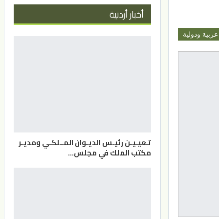
أخبار أردنية
عربية ودولية
تـعيـيـن رئيـس الديـوان المــلكـي ومديـر
مكتب الملك في مجلس…