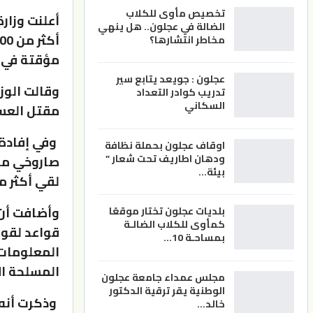
تخصيص مأوى للكلاب
أعلنت وزارة
الضالة في عجلون.. هل ينهي
مخاطر انتشارها؟
مؤقتة في م
عجلون : جويعد يتابع سير
وقالت الوز
تدريب كوادر التعداد
السكاني
مقتل العس
وفي إفادة 
اوقاف عجلون بحملة نظافة
ودهان اطاريف تحت شعار ”
صاروخي مكث
بيئة…
لقي أكثر من 600 جندي أوكراني م
بلديات عجلون تختار موقعًا
كمأوى للكلاب الضالـة
قواعد لقوا
بمساحـة 10…
المسلحة الأوكرانية ف
مجلس عمداء جامعة عجلون
الوطنية يقر ترقية الدكتور
وذكرت أنه 
خالد…