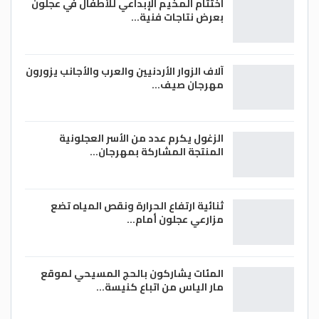
اختتام المخيم الإبداعي للأطفال في عجلون
بعرض نتاجات فنية…
آلاف الزوار الأردنيين والعرب والأجانب يزورون
مهرجان صيف…
الزغول يكرم عدد من الأسر العجلونية
المنتجة المشاركة بمهرجان…
ثنائية ارتفاع الحرارة ونقص المياه تضع
مزارعي عجلون أمام…
المئات يشاركون بالحج المسيحي لموقع
مار الياس من اتباع كنيسة…