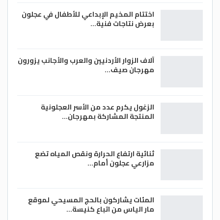
اختتام المخيم الإبداعي للأطفال في عجلون
بعرض نتاجات فنية…
آلاف الزوار الأردنيين والعرب والأجانب يزورون
مهرجان صيف…
الزغول يكرم عدد من الأسر العجلونية
المنتجة المشاركة بمهرجان…
ثنائية ارتفاع الحرارة ونقص المياه تضع
مزارعي عجلون أمام…
المئات يشاركون بالحج المسيحي لموقع
مار الياس من اتباع كنيسة…