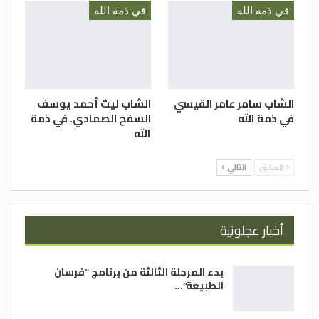
في ذمة الله
في ذمة الله
الشاب سامر عامر القيسي
الشاب ليث أحمد يوسف
في ذمة الله
السفح الصمادي. في ذمة
الله
السابق
التالي
أخبار عجلونية
بدء المرحلة الثالثة من برنامج “فرسان
الطبيعة”…