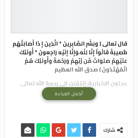
قال تعالى ( وَبَشِّرِ الصَّابِرِينَ * الَّذِينَ إِ ذَا أَصَابَتْهُم
مُّصِيبَةٌ قَالُواْ إِنَّا لِلّهِ.وَإِنَّا إِلَيْهِ رَاجِعونَ * أُولَئِكَ
عَلَيْهِمْ صَلَوَاتٌ مِّن رَّبِّهِمْ وَرَحْمَةٌ وَأُولَئِكَ هُمُ
الْمُهْتَدُونَ ) صدق الله العظيم
عجلون الإخبارية: إنتقلت الى رحمة الله تعالى
الحاجة
فاطمه محمد سليم خربان المومني ،
أكمل القراءة
وسيتم تشييع جثمان المرحومة الطاهر بعد
ظهر اليوم الاثنين من مسجد صخره الكبير إلى
مثواها الأخير في المقبره الشمالي
شارك