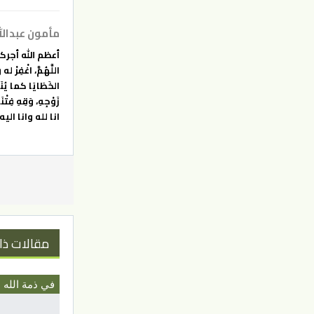
مأمون عبدالله
أعظم الله أجركم
اللَّهُمَّ، اغْفِرْ له 
الخَطَايَا كما يُنَقَّ
زَوْجِهِ، وَقِهِ فِتْنَة
انا لله وانا الي
مقالات ذا
في ذمة الله