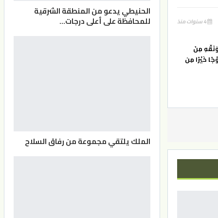
الحنيطي يدعو من المنطقة الشرقية
للمحافظة على أعلى درجات…
4 سنوات منذ
َنَقِّهِ مِنَ
وْجًا خَيْرًا مِن
الملك يلتقي مجموعة من رفاق السلاح