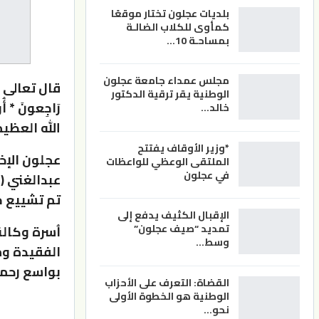
بلديات عجلون تختار موقعًا
كمأوى للكلاب الضالـة
بمساحـة 10…
مجلس عمداء جامعة عجلون
قال تعالى ( وَبَش
الوطنية يقر ترقية الدكتور
رَاجِعونَ * أُول
خالد…
الله العظي
*وزير الأوقاف يفتتح
عجلون الإخب
الملتقى الوعظي للواعظات
في عجلون
عبدالغني (ا
تم تشييع ج
الإقبال الكثيف يدفع إلى
تمديد “صيف عجلون”
اُسرة وكال
وسط…
الفقيدة وم
بواسع رحمت
القضاة: التعرف على الأحزاب
الوطنية هو الخطوة الأولى
نحو…