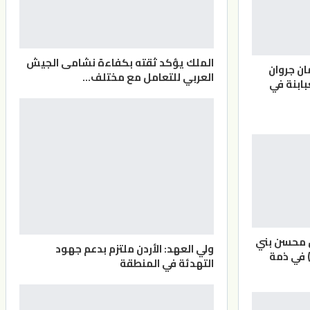
الملك يؤكد ثقته بكفاءة نشامى الجيش
ان جروان
العربي للتعامل مع مختلف…
بابنة في
ن محسن بني
ولي العهد: الأردن ملتزم بدعم جهود
) في ذمة
التهدئة في المنطقة