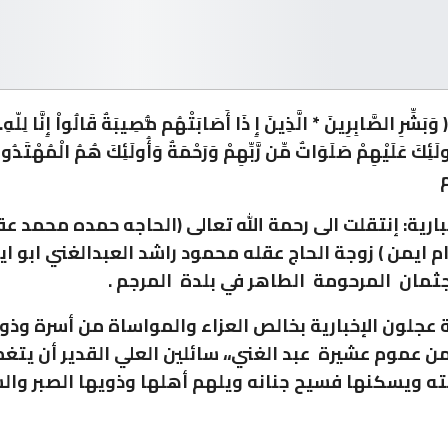
ِّرِ الصَّابِرِينَ * الَّذِينَ إِ ذَا أَصَابَتْهُم مُّصِيبَةٌ قَالُواْ إِنَّا لِلّهِ.وَإِ
َئِكَ عَلَيْهِمْ صَلَوَاتٌ مِّن رَّبِّهِمْ وَرَحْمَةٌ وَأُولَئِكَ هُمُ الْمُهْت
م
ارية: إنتقلت الى رحمة الله تعالى (الحاجه حمده محمد عق
م ايمن ) زوجة الحاج عقله محمود راشد العبدالغني ابو اي
ثمان المرحومة الطاهر في بلدة المرجم .
ة عجلون الإخبارية بخالص العزاء والمواساة من أسرة وذ
ن عموم عشيرة عبد الغني،، سائلين العلي القدير أن يتغ
ه ويسكنها فسيح جنانه ويلهم أهلها وذويها الصبر والس