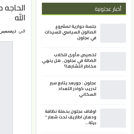
الحاجه ح
أخبار عجلونية
الله
جلسة حوارية لمشروع
في
ديسمبر 10, 022
الصالون السياسي للسيدات
في عجلون
تخصيص مأوى للكلاب
الضالة في عجلون.. هل ينهي
مخاطر انتشارها؟
عجلون : جويعد يتابع سير
تدريب كوادر التعداد
السكاني
اوقاف عجلون بحملة نظافة
ودهان اطاريف تحت شعار ”
بيئة…