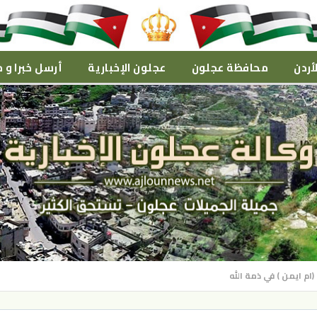
أردن
محافظة عجلون
عجلون الإخبارية
أرسل خبرا و م
ام ايمن ) في ذمة الله