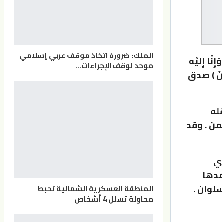
الملك: ضرورة اتخاذ موقف عربي إسلامي
نَّا إِلَيْهِ
موحد لوقف الإجراءات…
َدُونَ ) صدق
له
من . وقد
وي
مدها
لوان .
المنطقة العسكرية الشمالية تحبط
محاولة تسلل 4 أشخاص