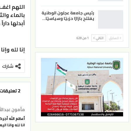
اللهم اغفـ
رئيس جامعة عجلون الوطنية
بالماء وال
يفتتح بازارًا حزبيًا وسياسيًا…
أبدلها دارآ 
السابق
التالي
1 من 628
إنا لله وإنا
شارك
2 تعليقات
مأمون عبدالله
أعظم الله أجركم
انا لله وانا الي