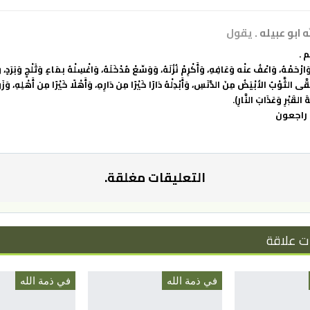
 ابو عبيله .
يقول
 .
وَارْحَمْهُ، وَاعْفُ عنْه وَعَافِهِ، وَأَكْرِمْ نُزُلَهُ، وَوَسِّعْ مُدْخَلَهُ، وَاغْسِلْهُ بمَاءٍ وَثَلْجٍ وَبَرَدٍ، و
ى الثَّوْبُ الأبْيَضُ مِنَ الدَّنَسِ، وَأَبْدِلْهُ دَارًا خَيْرًا مِن دَارِهِ، وَأَهْلًا خَيْرًا مِن أَهْلِهِ، وَزَ
َ القَبْرِ وَعَذَابَ النَّارِ).
ه راجعون
التعليقات مغلقة.
ت علاقة
في ذمة الله
في ذمة الله