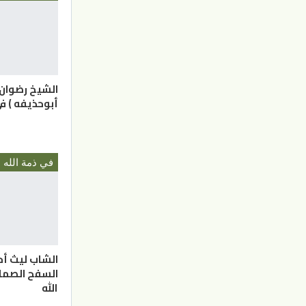
الشيخ رضوان 
أبوحذيفه ) ف
في ذمة الله
الشاب ليث أ
السفح الصما
الله