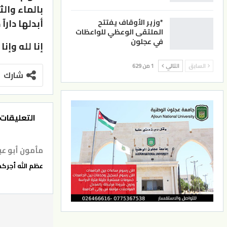
بالماء وال
أبدلها دارآ 
*وزير الأوقاف يفتتح
الملتقى الوعظي للواعظات
في عجلون
إنا لله وإنا
السابق
التالي
1 من 629
شارك
التعليقات
مأمون أبو عب
عظم الله أجركم ،