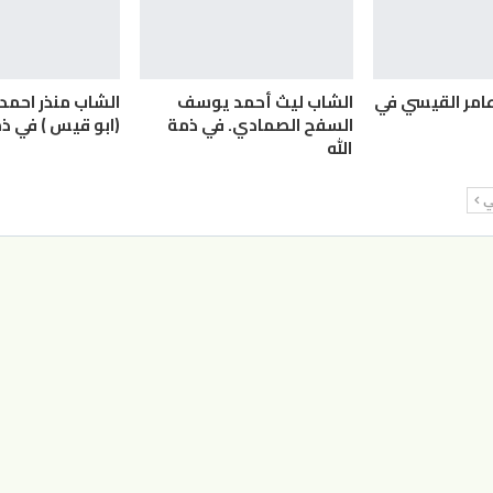
عامر القيسي في
الشاب ليث أحمد يوسف
الشاب منذر احمد 
السفح الصمادي. في ذمة
(ابو قيس ) في ذم
الله
لي