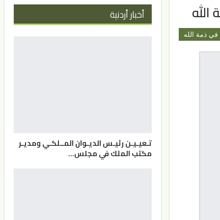
 الله
أخبار أردنية
في ذمة الله
تـعيـيـن رئيـس الديـوان المــلكـي ومديـر
مكتب الملك في مجلس…