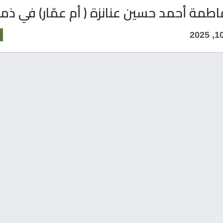
اطمة أحمد حسين عنانزة ( أم عمّار) في ذمة