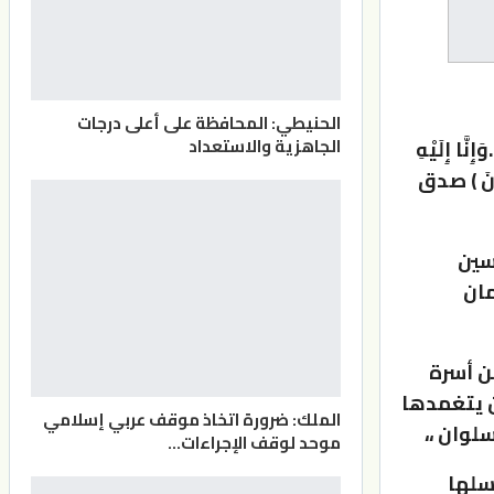
الحنيطي: المحافظة على أعلى درجات
الجاهزية والاستعداد
ِنَّا إِلَيْهِ
َدُونَ ) صدق
سين
مان
ن أسرة
ن يتغمدها
الملك: ضرورة اتخاذ موقف عربي إسلامي
لوان ،،
موحد لوقف الإجراءات…
سلها