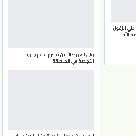
علي الزغول
ة الله
ولي العهد: الأردن ملتزم بدعم جهود
التهدئة في المنطقة