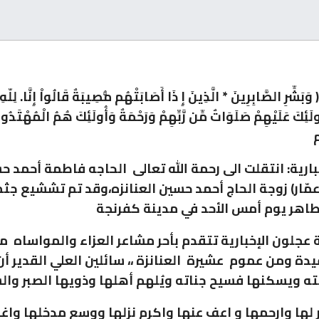
ِّرِ الصَّابِرِينَ * الَّذِينَ إِ ذَا أَصَابَتْهُم مُّصِيبَةٌ قَالُواْ إِنَّا. لِلّهِ.وَإ
َئِكَ عَلَيْهِمْ صَلَوَاتٌ مِّن رَّبِّهِمْ وَرَحْمَةٌ وَأُولَئِكَ هُمُ الْمُهْت
م
بارية: انتقلت الى رحمة الله تعالى الحاجه فاطمة أحمد ح
 عمّار) زوجة الحاج أحمد حسين العنانزه،وقد تم تششيع جث
طاهر يوم أمس الأحد في مدينة كفرنجة
ة عجلون الإخبارية تتقدم بأحر مشاعر العزاء والمواساه م
دة ومن عموم عشيرة العنانزة ،، سائلين العلي القدير أ
ه ويسكنها فسيح جناته ويُلهم أهلها وذويها الصبر والس
ر لها وارحمها و اعف عنها واكرم نزلها ووسع مدخلها واغ