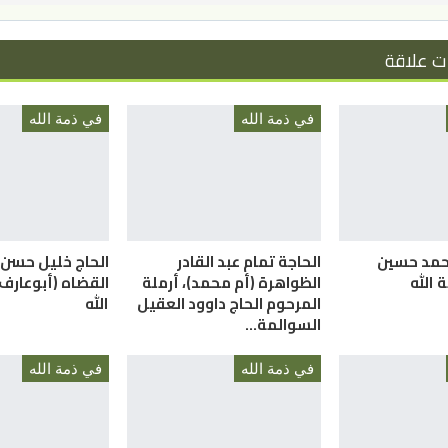
ت علاقة
في ذمة الله
في ذمة الله
أحمد حسين
الحاجة تمام عبد القادر
الحاج خليل حسن
 الله
الظواهرة (أم محمد)، أرملة
القضاه (أبوعارف
المرحوم الحاج داوود العقيل
الله
السوالمة…
في ذمة الله
في ذمة الله