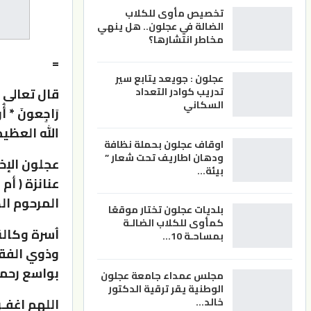
تخصيص مأوى للكلاب
الضالة في عجلون.. هل ينهي
مخاطر انتشارها؟
=
عجلون : جويعد يتابع سير
قال تعالى ( وَبَش
تدريب كوادر التعداد
السكاني
رَاجِعونَ * أُول
الله العظي
اوقاف عجلون بحملة نظافة
ودهان اطاريف تحت شعار ”
عجلون الإخ
بيئة…
عنانزة ( أم
المرحوم ال
بلديات عجلون تختار موقعًا
كمأوى للكلاب الضالـة
اُسرة وكال
بمساحـة 10…
وذوي الفقي
بواسع رحمت
مجلس عمداء جامعة عجلون
الوطنية يقر ترقية الدكتور
خالد…
اللهم اغفـ