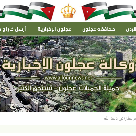
أردن
محافظة عجلون
عجلون الإخبارية
أرسل خبرا و م
 عمّار) في ذمة الله