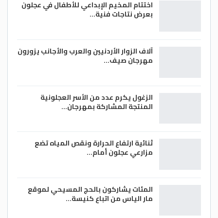
اختتام المخيم الإبداعي للأطفال في عجلون
بعرض نتاجات فنية…
آلاف الزوار الأردنيين والعرب والأجانب يزورون
مهرجان صيف…
الزغول يكرم عدد من الأسر العجلونية
المنتجة المشاركة بمهرجان…
ثنائية ارتفاع الحرارة ونقص المياه تضع
مزارعي عجلون أمام…
المئات يشاركون بالحج المسيحي لموقع
مار الياس من اتباع كنيسة…