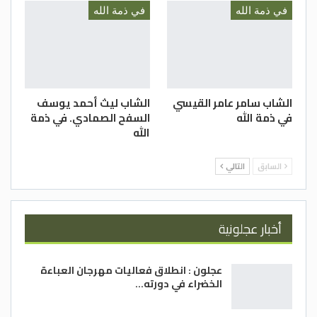
في ذمة الله
في ذمة الله
الشاب سامر عامر القيسي
الشاب ليث أحمد يوسف
في ذمة الله
السفح الصمادي. في ذمة
الله
السابق
التالي
أخبار عجلونية
عجلون : انطلاق فعاليات مهرجان العباءة
الخضراء في دورته…