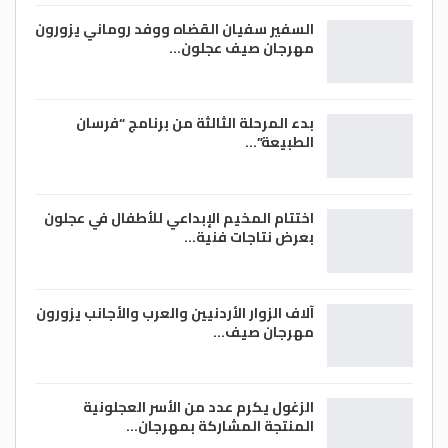
السفير سفيان القضاه ووفد روماني يزورون
مهرجان صيف عجلون…
بدء المرحلة الثالثة من برنامج “فرسان
الطبيعة”…
اختتام المخيم الإبداعي للأطفال في عجلون
بعرض نتاجات فنية…
آلاف الزوار الأردنيين والعرب والأجانب يزورون
مهرجان صيف…
الزغول يكرم عدد من الأسر العجلونية
المنتجة المشاركة بمهرجان…