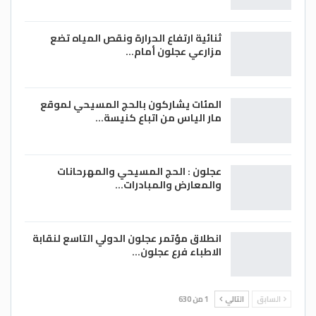
ثنائية ارتفاع الحرارة ونقص المياه تضع
مزارعي عجلون أمام…
المئات يشاركون بالحج المسيحي لموقع
مار الياس من اتباع كنيسة…
عجلون : الحج المسيحي والمهرحانات
والمعارض والمبادرات…
انطلاق مؤتمر عجلون الدولي التاسع لنقابة
الاطباء فرع عجلون…
السابق
التالي
1 من 630