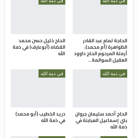
والبرد و نقها من الخطايا كما ينقى الثوب
في ذمة الله
في ذمة الله
الابيض من الدنس و أبدلها دارآ خيرآ من دارها و
قها فتنة القبر وعذاب النار..
الحاجة تمام عبد القادر
الحاج خليل حسن محمد
إنا لله وإنا اليه راجعون
الظواهرة (أم محمد)،
القضاه (أبوعارف) في ذمة
أرملة المرحوم الحاج داوود
الله
العقيل السوالمة…
في ذمة الله
في ذمة الله
الحاج أحمد سليمان جروان
دريد الخطيب (أبو محمد)
بني إسماعيل العبابنة في
في ذمة الله
ذمة الله