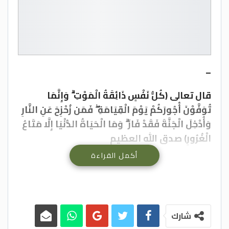
–
قال تعالى (كُلُّ نَفْسٍ ذَائِقَةُ الْمَوْتِ ۗ وَإِنَّمَا
تُوَفَّوْنَ أُجُورَكُمْ يَوْمَ الْقِيَامَةِ ۖ فَمَن زُحْزِحَ عَنِ النَّارِ
وَأُدْخِلَ الْجَنَّةَ فَقَدْ فَازَ ۗ وَمَا الْحَيَاةُ الدُّنْيَا إِلَّا مَتَاعُ
الْغُرُورِ) صدق الله العظيم
أكمل القراءة
عجلون الاخبارية- انتقلت الى رحمة الله تعالى
الحاجه فاطمه محمود سليمان القضاه (أم
يحيى) والدة المهندس كمال البعول
شارك
وسيشيع جثمان المرحومة الطاهر بعد صلاة