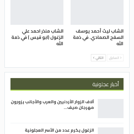
الشاب ليث أحمد يوسف
الشاب منذر احمد علي
السفح الصمادي. في ذمة
الزغول (ابو قيس ) في ذمة
الله
الله
السابق
التالي
أخبار عجلونية
آلاف الزوار الأردنيين والعرب والأجانب يزورون
مهرجان صيف…
الزغول يكرم عدد من الأسر العجلونية