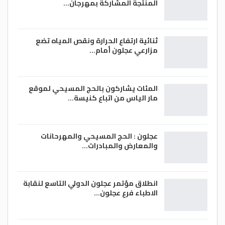
المنتجة المشاركة بمهرجان…
ثنائية ارتفاع الحرارة ونقص المياه تضع
مزارعي عجلون أمام…
المئات يشاركون بالحج المسيحي لموقع
مار الياس من اتباع كنيسة…
عجلون : الحج المسيحي والمهرحانات
والمعارض والمبادرات…
انطلاق مؤتمر عجلون الدولي التاسع لنقابة
الاطباء فرع عجلون…