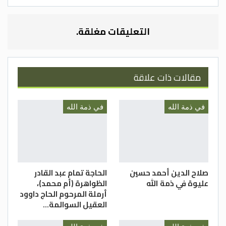
اُسرة وكالة عجلون الإخبارية تتقدم بأحر
التعليقات مغلقة.
مشاعرالعزاء والمواساة من أسرة وذوي
الفقيدة ومن عموم عشيرة القضاه ، سائلين
العلي القدير أن يتغمدها بواسع رحمته
مقالات ذات علاقة
ويسكنها فسيح جنانه ويلهم أهلها وذويها
الصبر والسلوان .
في ذمة الله
في ذمة الله
اللهم اغفـر لها وارحمها و اعف عنها واكرم
نزلها ووسع مدخلها واغسلها بالماء والثلج
والبرد و نقها من الخطايا كما ينقى الثوب
الابيض من الدنس و أبدلها دارآ خيرآ من دارها و
قها فتنة القبر وعذاب النار..
صلاح الدين أحمد حسين
الحاجة تمام عبد القادر
عليوة في ذمة الله
الظواهرة (أم محمد)،
أرملة المرحوم الحاج داوود
العقيل السوالمة…
إنا لله وإنا إليه راجعون