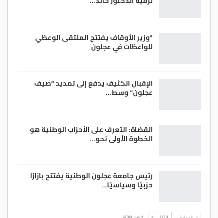
ترقية الدكتور خالد…
*وزير الأوقاف يفتتح الملتقى الوعظي
للواعظات في عجلون
الإقبال الكثيف يدفع إلى تمديد “صيف
عجلون” وسط…
القضاة: التعرف على الأحزاب الوطنية هو
الخطوة الأولى نحو…
رئيس جامعة عجلون الوطنية يفتتح بازارًا
حزبيًا وسياسيًا…
السابق
التالي
1 من 628