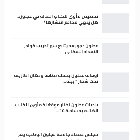
تخصيص مأوى للكلاب الضالة في عجلون..
هل ينهي مخاطر انتشارها؟
عجلون : جويعد يتابع سير تدريب كوادر
التعداد السكاني
اوقاف عجلون بحملة نظافة ودهان اطاريف
تحت شعار ” بيئة…
بلديات عجلون تختار موقعًا كمأوى للكلاب
الضالـة بمساحـة 10…
مجلس عمداء جامعة عجلون الوطنية يقر