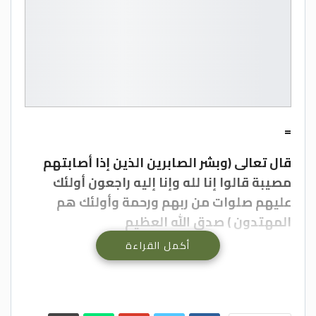
=
قال تعالى (وبشر الصابرين الذين إذا أصابتهم
مصيبة قالوا إنا لله وإنا إليه راجعون أولئك
عليهم صلوات من ربهم ورحمة وأولئك هم
المهتدون ) صدق الله العظيم
أكمل القراءة
عجلون الاخبارية- إنتقل إلى رحمة الله تعالى
الحاج خالد الطعيمه العرود ( ابو ماهر )
وسيشيع جثمان المرحوم الطاهر في بلدة
حلاوة .