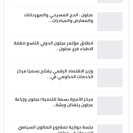
عجلون : الحج المسيحي والمهرحانات
والمعارض والمبادرات…
انطلاق مؤتمر عجلون الدولي التاسع لنقابة
الاطباء فرع عجلون…
وزير الاقتصاد الرقمي يفتتح رسميًا مركز
الخدمات الحكومي في…
مركز الأميرة بسمة للتنمية/عجلون وزراعة
عجلون ينفذان ورشة…
جلسة حوارية لمشروع الصالون السياسي
للسيدات في عجلون