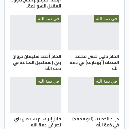
العقيل السوالمة…
إنا لله وإنا إليه راجعونْ
في ذمة الله
في ذمة الله
الحاج خليل حسن محمد
الحاج أحمد سليمان جروان
القضاه (أبوعارف) في ذمة
بني إسماعيل العبابنة في
الله
ذمة الله
في ذمة الله
في ذمة الله
دريد الخطيب (أبو محمد)
فايز إبراهيم سليمان بني
في ذمة الله
نصر في ذمة الله