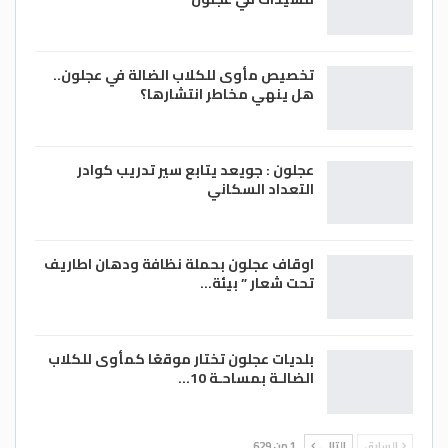
تخصيص مأوى للكلاب الضالة في عجلون..
هل ينهي مخاطر انتشارها؟
عجلون : جويعد يتابع سير تدريب كوادر
التعداد السكاني
اوقاف عجلون بحملة نظافة ودهان اطاريف
تحت شعار ” بيئة…
بلديات عجلون تختار موقعًا كمأوى للكلاب
الضالـة بمساحـة 10…
السابق
التالي
1 من 629