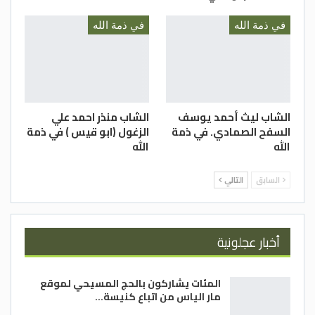
في ذمة الله
في ذمة الله
الشاب ليث أحمد يوسف
الشاب منذر احمد علي
السفح الصمادي. في ذمة
الزغول (ابو قيس ) في ذمة
الله
الله
السابق
التالي
أخبار عجلونية
المئات يشاركون بالحج المسيحي لموقع
مار الياس من اتباع كنيسة…