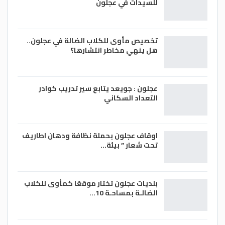
للسيدات في عجلون
تخصيص مأوى للكلاب الضالة في عجلون..
هل ينهي مخاطر انتشارها؟
عجلون : جويعد يتابع سير تدريب كوادر
التعداد السكاني
اوقاف عجلون بحملة نظافة ودهان اطاريف
تحت شعار ” بيئة…
بلديات عجلون تختار موقعًا كمأوى للكلاب
الضالـة بمساحـة 10…