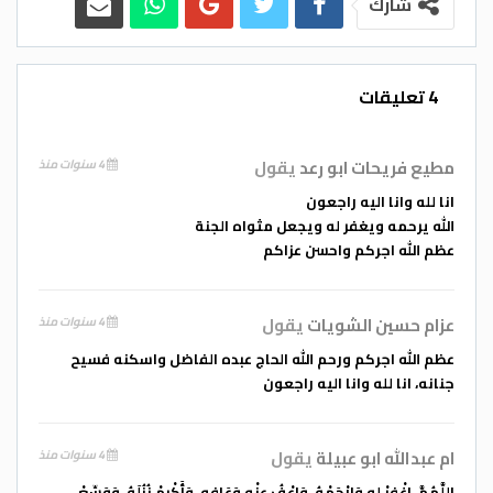
شارك
أسرة وكالة عجلون الاخبارية تتقدم بخالص
4 تعليقات
العزاء والمواساه من أسرة وذوي الفقيد ومن
عموم عشيرة الخطاطبه ، سائلين العلي القدير
مطيع فريحات ابو رعد
يقول
4 سنوات منذ
أن يتغمده بواسع رحمته وأن يسكنه فسيح
انا لله وانا اليه راجعون
جنانه (مَعَ الَّذِينَ أَنْعَمَ اللَّهُ عَلَيْهِمْ مِنَ النَّبِيِّينَ
الله يرحمه ويغفر له ويجعل مثواه الجنة
وَالصِّدِّيقِينَ وَالشُّهَدَاءِ وَالصَّالِحِينَ وَحَسُنَ أُولَئِكَ
عظم الله اجركم واحسن عزاكم
رَفِيقًا)
عزام حسين الشويات
يقول
4 سنوات منذ
عظم الله اجركم ورحم الله الحاج عبده الفاضل واسكنه فسيح
(اللَّهُمَّ، اغْفِرْ له وَارْحَمْهُ، وَاعْفُ عنْه وَعَافِهِ، وَأَكْرِمْ
جنانه، انا لله وانا اليه راجعون
نُزُلَهُ، وَوَسِّعْ مُدْخَلَهُ، وَاغْسِلْهُ بمَاءٍ وَثَلْجٍ وَبَرَدٍ،
وَنَقِّهِ مِنَ الخَطَايَا كما يُنَقَّى الثَّوْبُ الأبْيَضُ مِنَ
ام عبدالله ابو عبيلة
يقول
4 سنوات منذ
الدَّنَسِ، وَأَبْدِلْهُ دَارًا خَيْرًا مِن دَارِهِ، وَأَهْلًا خَيْرًا مِن
اللَّهُمَّ، اغْفِرْ له وَارْحَمْهُ، وَاعْفُ عنْه وَعَافِهِ، وَأَكْرِمْ نُزُلَهُ، وَوَسِّعْ