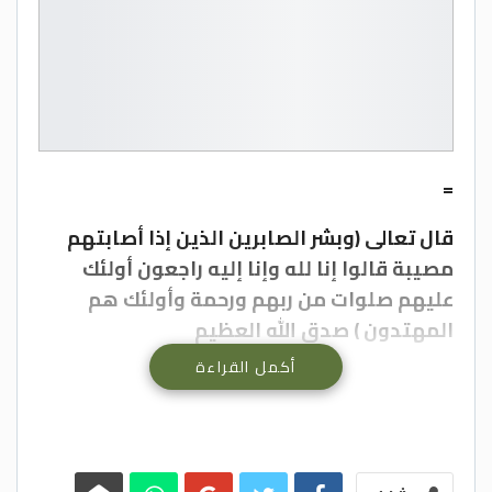
=
قال تعالى (وبشر الصابرين الذين إذا أصابتهم
مصيبة قالوا إنا لله وإنا إليه راجعون أولئك
عليهم صلوات من ربهم ورحمة وأولئك هم
المهتدون ) صدق الله العظيم
أكمل القراءة
عجلون الاخبارية- إنتقل الى رحمة الله تعالى
الحاج عبده فاضل عبيدالله الخطاطبه (ابو فاضل
)، وسيشيع جثمان المرحوم الطاهر في كفرنجه .