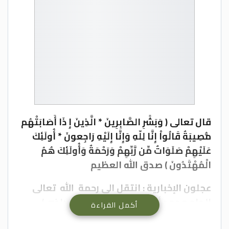
قال تعالى ( وَبَشِّرِ الصَّابِرِينَ * الَّذِينَ إِ ذَا أَصَابَتْهُم
مُّصِيبَةٌ قَالُواْ إِنَّا لِلّهِ وَإِنَّا إِلَيْهِ رَاجِعونَ * أُولَئِكَ
عَلَيْهِمْ صَلَوَاتٌ مِّن رَّبِّهِمْ وَرَحْمَةٌ وَأُولَئِكَ هُمُ
الْمُهْتَدُونَ ) صدق الله العظيم
عجلون الإخبارية : انتقل الى رحمة الله تعالى
الحاج محمد أحمد عقلة القضاة (أبو راضي)
أكمل القراءة
وسيشيع جثمان المرحوم الطاهر عصر اليوم