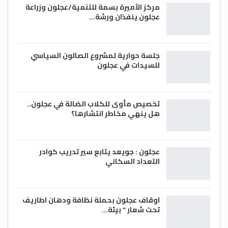
مركز الأميرة بسمة للتنمية/عجلون وزراعة
عجلون ينفذان ورشة…
جلسة حوارية لمشروع الصالون السياسي
للسيدات في عجلون
تخصيص مأوى للكلاب الضالة في عجلون..
هل ينهي مخاطر انتشارها؟
عجلون : جويعد يتابع سير تدريب كوادر
التعداد السكاني
اوقاف عجلون بحملة نظافة ودهان اطاريف
تحت شعار ” بيئة…