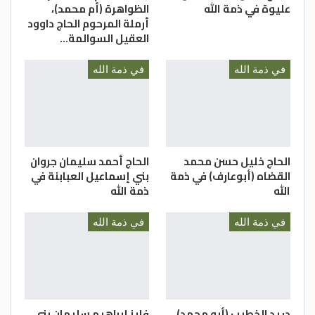
عليوة في ذمة الله
الظواهرة (أم محمد)،
إنا لله وإنا إليه راجعونْ
أرملة المرحوم الحاج داوود
العقيل السوالمة…
في ذمة الله
في ذمة الله
الحاج خليل حسن محمد
الحاج أحمد سليمان جروان
القضاه (أبوعارف) في ذمة
بني إسماعيل العبابنة في
الله
ذمة الله
في ذمة الله
في ذمة الله
دريد الخطيب (أبو محمد)
فايز إبراهيم سليمان بني