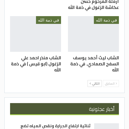
أرملة المرحوم حسن
عكاشة الزغول في ذمة الله
في ذمة الله
في ذمة الله
الشاب ليث أحمد يوسف
الشاب منذر احمد علي
السفح الصمادي. في ذمة
الزغول (ابو قيس ) في ذمة
الله
الله
السابق
التالي
أخبار عجلونية
ثنائية ارتفاع الحرارة ونقص المياه تضع