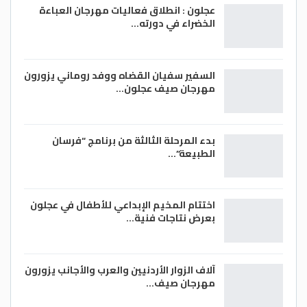
عجلون : انطلاق فعاليات مهرجان العباءة
الخضراء في دورته…
السفير سفيان القضاه ووفد روماني يزورون
مهرجان صيف عجلون…
بدء المرحلة الثالثة من برنامج “فرسان
الطبيعة”…
اختتام المخيم الإبداعي للأطفال في عجلون
بعرض نتاجات فنية…
آلاف الزوار الأردنيين والعرب والأجانب يزورون
مهرجان صيف…