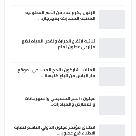
الزغول يكرم عدد من الأسر العجلونية
المنتجة المشاركة بمهرجان…
ثنائية ارتفاع الحرارة ونقص المياه تضع
مزارعي عجلون أمام…
المئات يشاركون بالحج المسيحي لموقع
مار الياس من اتباع كنيسة…
عجلون : الحج المسيحي والمهرحانات
والمعارض والمبادرات…
انطلاق مؤتمر عجلون الدولي التاسع لنقابة
الاطباء فرع عجلون…