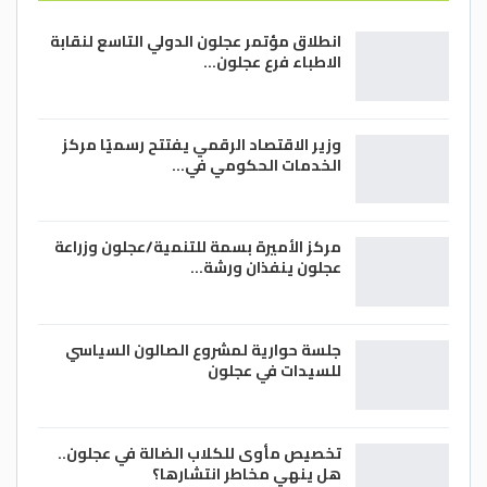
والمعرفة بالقضايا العشائرية لحل الخلافات
والمشكلات التي تقع في المجتمع، وأهمية
انطلاق مؤتمر عجلون الدولي التاسع لنقابة
وقف دور بعض الأشخاص ممن يعتدون على
الاطباء فرع عجلون…
العادات والتقاليد السمحة والتنسيق مع
الجهات المعنية لوقف دور أي أشخاص دخلاء
وزير الاقتصاد الرقمي يفتتح رسميًا مركز
على العادات والتقاليد.
الخدمات الحكومي في…
(بترا) عماد السعايدة-
مركز الأميرة بسمة للتنمية/عجلون وزراعة
عجلون ينفذان ورشة…
جلسة حوارية لمشروع الصالون السياسي
للسيدات في عجلون
تخصيص مأوى للكلاب الضالة في عجلون..
هل ينهي مخاطر انتشارها؟