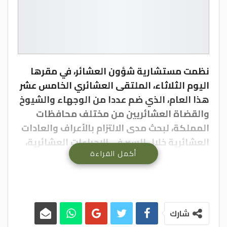
نظمت مستشارية شؤون العشائر، في مقرها
اليوم الثلاثاء، الملتقى العشائري الخامس عشر
هذا العام، الذي ضم عددا من الوجهاء والشيوخ
والقضاة العشائريين من مختلف محافظات
المملكة، لبحث مدى الالتزام بالأعراف والعادات
العشائرية خلال السير في الإجراءات العشائرية،
أكمل القراءة
إضافة إلى الحديث عن النتائج والمخرجات
الإيجابية لتطبيق وثيقة الجلوة العشائرية.
ونقل مستشار جلالة الملك لشؤون العشائر
الدكتور عاطف الحجايا، تحيات وتقدير جلالة
الملك عبدالله الثاني إلى شيوخ العشائر
شارك