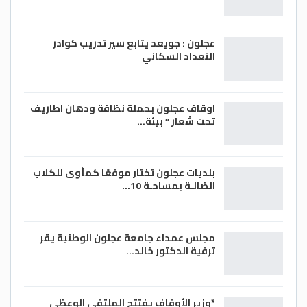
عجلون : جويعد يتابع سير تدريب كوادر
التعداد السكاني
اوقاف عجلون بحملة نظافة ودهان اطاريف
تحت شعار ” بيئة…
بلديات عجلون تختار موقعًا كمأوى للكلاب
الضالـة بمساحـة 10…
مجلس عمداء جامعة عجلون الوطنية يقر
ترقية الدكتور خالد…
*وزير الأوقاف يفتتح الملتقى الوعظي