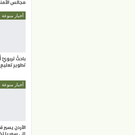
مجالس الأمناء 
أخبار منوعة
باحثٌ تربويٌّ 
تطويرِ تعليمِ 
أخبار منوعة
الأردن يسير 
إلى سوريا تضم 16 ش