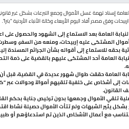
 العامة إسناد تهمة غسل الأموال وجمع التبرعات بشكل غير قانو
ربيحات وفق مصدر أفاد اليوم الأربعاء وكالة الأنباء الأردنية “بترا”.
لنيابة العامة بعد الاستماع إلى الشهود والحصول على اع
أموال المشتكى عليه إربيحات، ومنعه من السفر، وسطر
ية بحقه للاستماع إلى أقواله بشأن الجرائم المسندة إليه
يابة العامة أحد المشتكى عليهم بالقضية على ذمة ال
.
ابة العامة حققت طوال شهور عديدة في القضية، قبل أن
ات إلى أشخاص على خلفية تلقيهم أموالاً وحوالات عبر “ك
 القانون.
ة تلقي الأموال وجمعها بدون ترخيص جناية بحكم القان
بشكل يثير الشبهات ولم تتأت الأموال حصيلة نشاط اقت
تتناسب مع أعمال الأشخاص الذين تم استدعاؤهم أو طبي