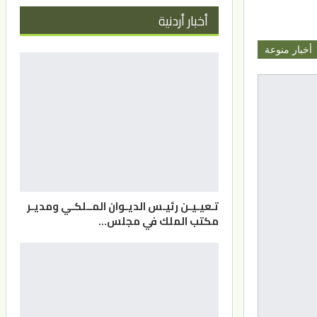
أخبار أردنية
أخبار منوعة
تـعيـيـن رئيـس الديـوان المــلكـي ومديـر
مكتب الملك في مجلس…