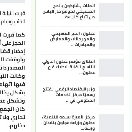
المئات يشاركون بالحج
المسيحي لموقع مار الياس
قررت النيابة
من اتباع كنيسة…
النائب وسام ا
عجلون : الحج المسيحي
كما قررت ا
والمهرحانات والمعارض
الحجز على 
والمبادرات…
إحضار قضائ
وأوقفت الن
انطلاق مؤتمر عجلون الدولي
المصدر ذاته
التاسع لنقابة الاطباء فرع
عجلون…
وكانت الني
فيها اتهام
وزير الاقتصاد الرقمي يفتتح
بشكل يخالف
رسميًا مركز الخدمات
وتشكل عملي
الحكومي في…
كان الجمع 
تجاري ولا 
مركز الأميرة بسمة للتنمية/
عجلون وزراعة عجلون ينفذان
دخلهم.
ورشة…