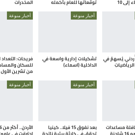
إلى 10
توقّعاتها للعام بأكمله
المخدرات
أخبار منوعة
أخبار منوعة
أُردني يُسهمُ في
تشكيلات إدارية واسعة في
فريحات: التعداد ا
الرياضياتِ
الداخلية (اسماء)
للسكان والمساكن
من تشرين الأول 
أخبار منوعة
أخبار منوعة
قافلة مساعدات
بعد نفوق 15 فيلا.. كينيا
احنة
تحقق في كارثة بيئية ناتجة
احترقت في عامي