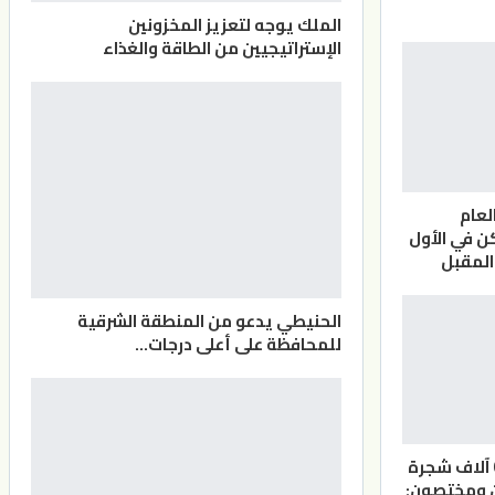
الملك يوجه لتعزيز المخزونين
الإستراتيجيين من الطاقة والغذاء
لعام
 في الأول
المقبل
الحنيطي يدعو من المنطقة الشرقية
للمحافظة على أعلى درجات…
الأردن.. أكثر من 6 آلاف شجرة
ن ومختصون: