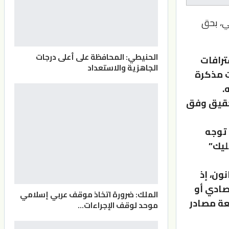
ني، بحق
الحنيطي: المحافظة على أعلى درجات
ترافات
الجاهزية والاستعداد
ت مذكرة
.
تحقيق وفق
 توجه
ليك”
ون، إذ
صادي أو
الملك: ضرورة اتخاذ موقف عربي إسلامي
عة مصادر
موحد لوقف الإجراءات…