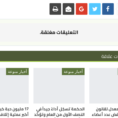
التعليقات مغلقة.
ت علاقة
أخبار منوعة
أخبار منوعة
معدل لقانون
الحكمة تسجّل أداءً جيداً في
17 مليون حبة ك
فض عدد أعضاء
النصف الأول من العام وتؤكّد
أكبر عملية إتلا