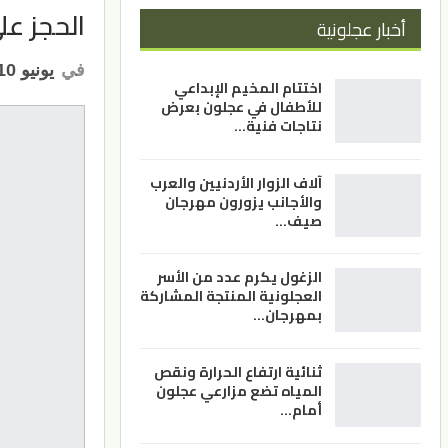
الحجز عل
أخبار عجلونية
في
يونيو 10, 2026
اختتام المخيم الإبداعي
للأطفال في عجلون بعرض
نتاجات فنية…
آلاف الزوار الأردنيين والعرب
والأجانب يزورون مهرجان
صيف…
الزغول يكرم عدد من الأسر
العجلونية المنتجة المشاركة
بمهرجان…
ثنائية ارتفاع الحرارة ونقص
المياه تضع مزارعي عجلون
أمام…