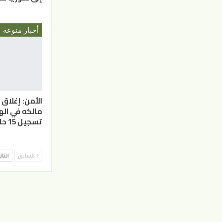
أخبار منوعة
الأمن: إغلا
مالكه في ال
تسجيل 15 حالة تسمم غذائي
السابق
التا