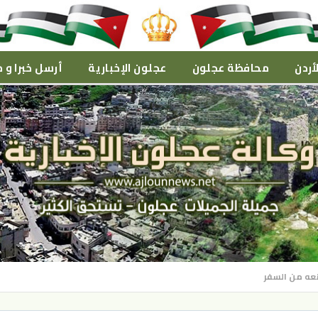
أردن
محافظة عجلون
عجلون الإخبارية
أرسل خبرا و م
نعه من السفر