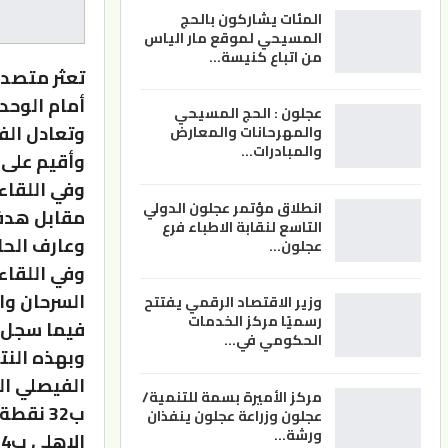
المئات يشاركون بالحج
المسيحي لموقع مار الياس
من اتباع كنيسة…
تعثر متصدر
أمام الوحد
عجلون : الحج المسيحي
وتعادل الف
والمهرحانات والمعارض
والمبادرات…
وأقيم على 
وفي اللقاء
انطلاق مؤتمر عجلون الدولي
التاسع لنقابة الاطباء فرع
وعارف الحا
عجلون…
وفي اللقاء
السرحان و
وزير الاقتصاد الرقمي يفتتح
رسميًا مركز الخدمات
فيما سجل ه
الحكومي في…
مركز الأميرة بسمة للتنمية/
عجلون وزراعة عجلون ينفذان
ورشة…