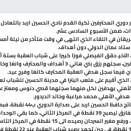
 دوري المحترفين لكرة القدم نادي الحسين اربد بالتعادل
ات، ضمن الأسبوع السادس عشر.
ريقان في اللقاء الذي انتهى في وقت متأخر من ليلة أم
ستاد عمان الدولي دون أهداف.
 الآخر، حقق الفيصلي فوزا كبيرا على شباب العقبة بستة 
مقابل هدفين، سجلهم رزق بني هاني 3 أهداف والمحترف وان
ج، فيما سجل هدفي العقبة المحترف كانغا وفرج عيد.
 الذي أقيم على ملعب البترا في مدينة الحسين للشباب تع
الأهلي بهدفين لكل منهما سجلهما قصي دنوس ومعتز عب
دفي الأهلي محمد مراعبة وخالد الدردور.
وبهذه النتائج حافظ الحسين اربد على صدارة 
الفيصلي الفارق ليصبح 39 نقطة في المركز الثاني، كما بقي الوح
ب32 نقطة، ورفع مغير السرحان رصيده الى 15 نقطة في ال
الاهلي ب14 نقطة، في حين تجمد رصيد