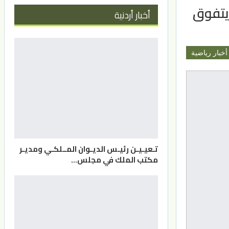
 يتفوق
أخبار أردنية
أخبار رياضية
تـعيـيـن رئيـس الديـوان المــلكـي ومديـر
مكتب الملك في مجلس…