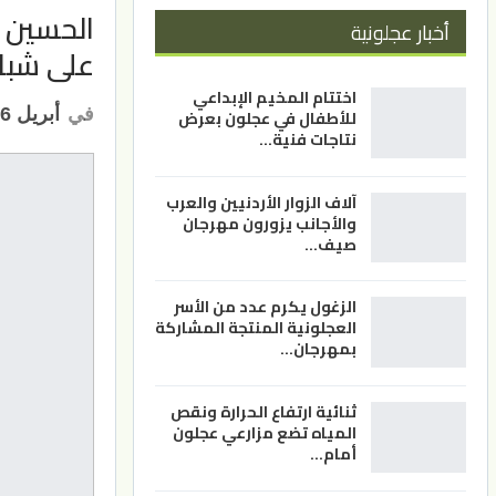
الحسين ا
أخبار عجلونية
على شبا
اختتام المخيم الإبداعي
في
أبريل 6, 2024
للأطفال في عجلون بعرض
نتاجات فنية…
آلاف الزوار الأردنيين والعرب
والأجانب يزورون مهرجان
صيف…
الزغول يكرم عدد من الأسر
العجلونية المنتجة المشاركة
بمهرجان…
ثنائية ارتفاع الحرارة ونقص
المياه تضع مزارعي عجلون
أمام…