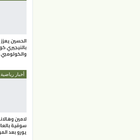
الحسين يعزز
بالنيجيري ك
والكولومبي
أخبار رياضية
لامين وهالاند
يورو بعد الم