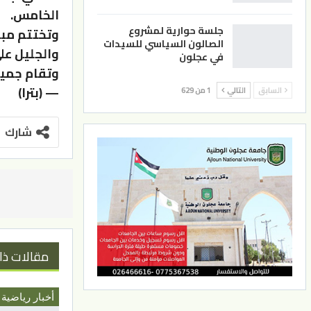
الخامس.
جلسة حوارية لمشروع
وتختتم مبا
الصالون السياسي للسيدات
والجليل عل
في عجلون
وتقام جميع
— (بترا)
السابق
التالي
1 من 629
شارك
مقالات ذا
أخبار رياضية