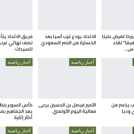
ميركا تفرض علينا
الاتحاد يودع غرب آسيا بعد
فريق الاتحاد يتأ
فيفا” لقاء
الخسارة من النصر السعودي
نصف نهائي غرب 
كأس…
للسيدات
أخبار رياضية
أخبار رياضية
ب يخسر من
الأمير فيصل بن الحسين يرعى
كأس السوبر بنظا
 وديا
فعالية اليوم الأولمبي
يعد الجماهير ب
أكثر إثارة
أخبار رياضية
أخبار رياضية