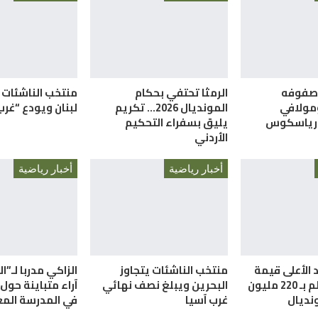
 صفوفه
الرمثا تحتفي بحكام
منتخب الناشئات 
ومولافي
المونديال 2026… تكريم
لبنان ويودع “غرب
 رياسكوس
يليق بسفراء التحكيم
الأردني
أخبار رياضية
أخبار رياضية
 الأعلى قيمة
منتخب الناشئات يتجاوز
الزاكي مدربا لـ”ا
سوقية بالعالم بـ 220 مليون
البحرين ويبلغ نصف نهائي
آراء متباينة حول 
ونديال
غرب آسيا
في المدرسة المغ