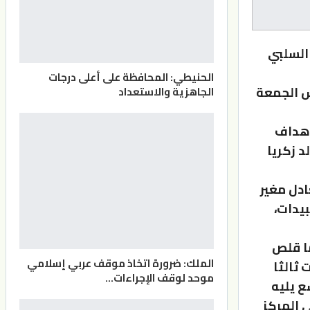
 السلبي
الحنيطي: المحافظة على أعلى درجات
س الجمعة
الجاهزية والاستعداد
أهداف
غا وخالد زكريا
ادل مغير
يدات،
الدوري ب44 نقطة، فبما قلص
الملك: ضرورة اتخاذ موقف عربي إسلامي
دات ثالثا
موحد لوقف الإجراءات…
مركز التاسع يليه
 شباب العقبة عند 22 نقطة في المركز