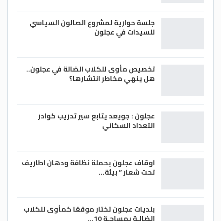
جلسة حوارية لمشروع الصالون السياسي
للسيدات في عجلون
تخصيص مأوى للكلاب الضالة في عجلون..
هل ينهي مخاطر انتشارها؟
عجلون : جويعد يتابع سير تدريب كوادر
التعداد السكاني
اوقاف عجلون بحملة نظافة ودهان اطاريف
تحت شعار ” بيئة…
بلديات عجلون تختار موقعًا كمأوى للكلاب
الضالـة بمساحـة 10…