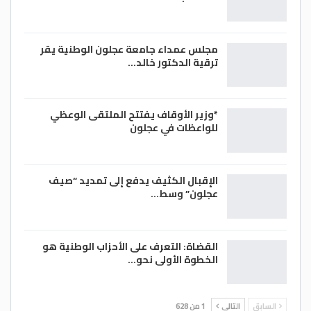
مجلس عمداء جامعة عجلون الوطنية يقر
ترقية الدكتور خالد…
*وزير الأوقاف يفتتح الملتقى الوعظي
للواعظات في عجلون
الإقبال الكثيف يدفع إلى تمديد “صيف
عجلون” وسط…
القضاة: التعرف على الأحزاب الوطنية هو
الخطوة الأولى نحو…
السابق
التالي
1 من 628