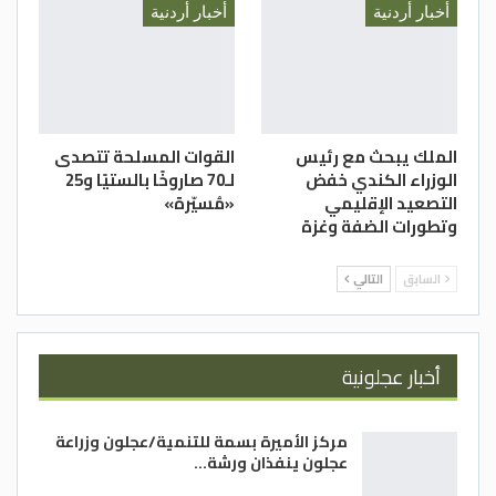
أخبار أردنية
أخبار أردنية
الملك يبحث مع رئيس
القوات المسلحة تتصدى
الوزراء الكندي خفض
لـ70 صاروخًا بالستيًا و25
التصعيد الإقليمي
«مُسيّرة»
وتطورات الضفة وغزة
السابق
التالي
أخبار عجلونية
مركز الأميرة بسمة للتنمية/عجلون وزراعة
عجلون ينفذان ورشة…