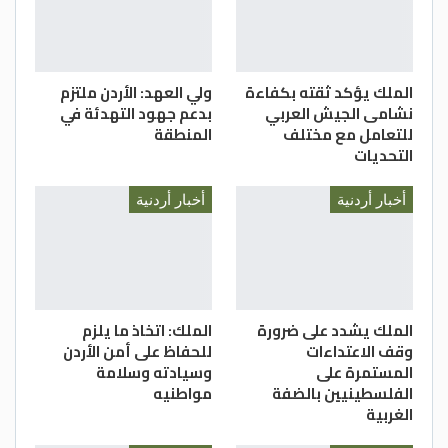
الملك يؤكد ثقته بكفاءة
ولي العهد: الأردن ملتزم
نشامى الجيش العربي
بدعم جهود التهدئة في
للتعامل مع مختلف
المنطقة
التحديات
أخبار أردنية
أخبار أردنية
الملك يشدد على ضرورة
الملك: اتخاذ ما يلزم
وقف الاعتداءات
للحفاظ على أمن الأردن
المستمرة على
وسيادته وسلامة
الفلسطينيين بالضفة
مواطنيه
الغربية