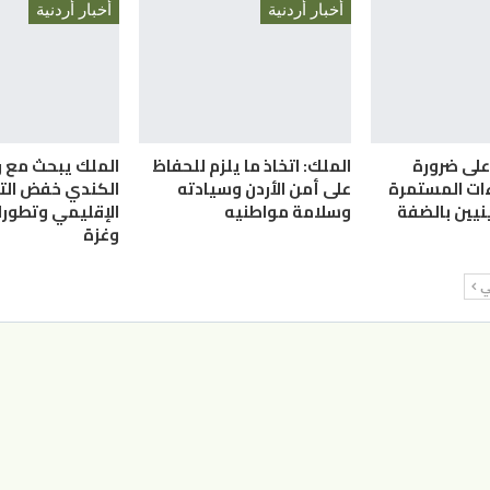
أخبار أردنية
أخبار أردنية
على ضرورة
الملك: اتخاذ ما يلزم للحفاظ
الملك يبحث مع ر
ءات المستمرة
على أمن الأردن وسيادته
الكندي خفض الت
نيين بالضفة
وسلامة مواطنيه
الإقليمي وتطورا
وغزة
لي