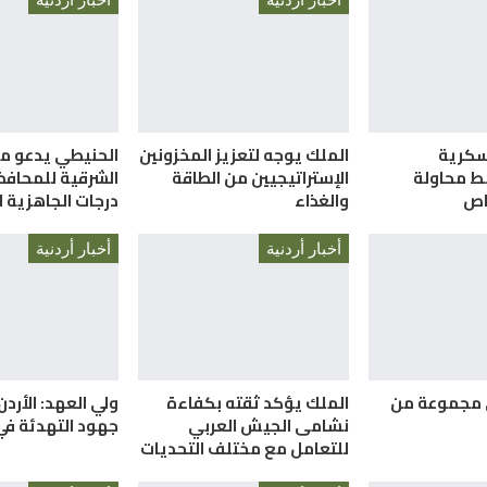
سكرية
الملك يوجه لتعزيز المخزونين
الحنيطي يدعو م
ط محاولة
الإستراتيجيين من الطاقة
الشرقية للمحافظ
والغذاء
درجات الجاهزية ا
أخبار أردنية
أخبار أردنية
 مجموعة من
الملك يؤكد ثقته بكفاءة
ولي العهد: الأردن
نشامى الجيش العربي
جهود التهدئة في
للتعامل مع مختلف التحديات