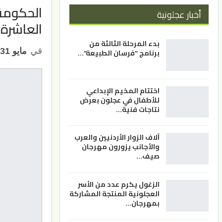
الحكومة 
أخبار عجلونية
العاشرة 
بدء المرحلة الثالثة من
في
مايو 31, 2026
برنامج “فرسان الطبيعة”…
اختتام المخيم الإبداعي
للأطفال في عجلون بعرض
نتاجات فنية…
آلاف الزوار الأردنيين والعرب
والأجانب يزورون مهرجان
صيف…
الزغول يكرم عدد من الأسر
العجلونية المنتجة المشاركة
بمهرجان…