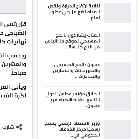
ثنائية ارتفاع الحرارة ونقص
المياه تضع مزارعي عجلون
أمام…
قرَّر رئيس ا
الصَّباحي خ
المئات يشاركون بالحج
نهائيات كأس
المسيحي لموقع مار الياس
من اتباع كنيسة…
وبحسب القرا
عجلون : الحج المسيحي
والمهرحانات والمعارض
صباحاً.
والمبادرات…
ويأتي القر
انطلاق مؤتمر عجلون الدولي
لكرة القدم 
التاسع لنقابة الاطباء فرع
عجلون…
وزير الاقتصاد الرقمي يفتتح
شارك
رسميًا مركز الخدمات
الحكومي في…