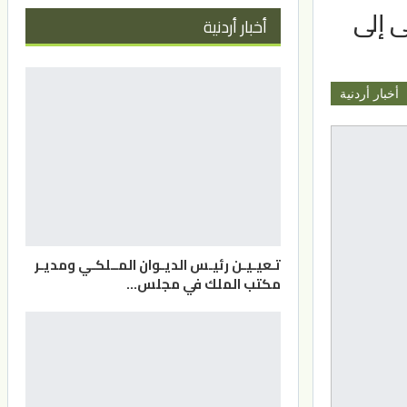
ى إلى
أخبار أردنية
أخبار أردنية
تـعيـيـن رئيـس الديـوان المــلكـي ومديـر
مكتب الملك في مجلس…