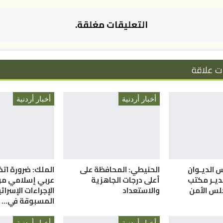
التعليقات مغلقة.
ت علاقة
أخبار أردنية
أخبار أردنية
س الديـوان
الحنيطي: المحافظة على
الملك: ضرورة ات
ديـر مكتب
أعلى درجات الجاهزية
عربي إسلامي م
لس الأمن
والاستعداد
الإجراءات الإسرائي
المسبوقة في…
أخبار أردنية
أخبار أردنية