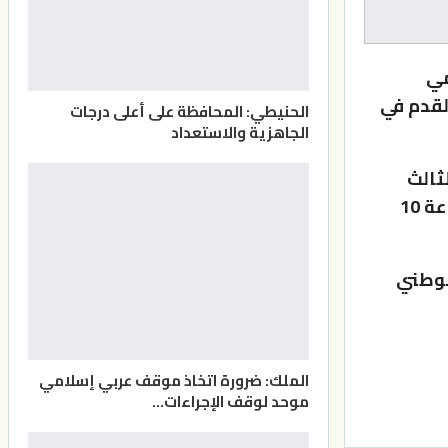
مي
القدم في
الحنيطي: المحافظة على أعلى درجات
الجاهزية والاستعداد
لثالث
والعشرين، والثامن والعشرين من شهر حزيران المقبل في تمام السَّاعة 10
لوطني
الملك: ضرورة اتخاذ موقف عربي إسلامي
موحد لوقف الإجراءات…