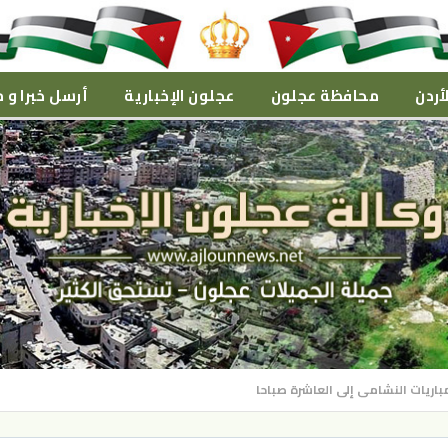
أردن
محافظة عجلون
عجلون الإخبارية
أرسل خبرا و م
باريات النشامى إلى العاشرة صباحا