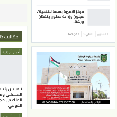
مركز الأميرة بسمة للتنمية/
عجلون وزراعة عجلون ينفذان
ورشة…
السابق
التالي
1 من 629
مقالات ذا
أخبار أردنية
تـعيـيـن رئيـ
المــلكـي وم
الملك في مج
القومي
أخبار أردنية