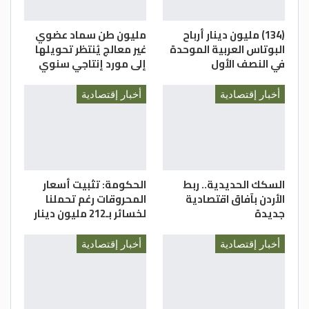
(134) مليون دينار أرباح
مليون طن سماد عضوي
البوتاس العربية الموحدة
غير معالج يُنتظر تحويلها
في النصف الأول
إلى مورد إنتاجي سنوي
أخبار إقتصادية
أخبار إقتصادية
السكك الحديدية.. ربط
الحكومة: تثبيت أسعار
الأردن بآفاق اقتصادية
المحروقات رغم تحملنا
جديدة
لخسائر بـ212 مليون دينار
أخبار إقتصادية
أخبار إقتصادية