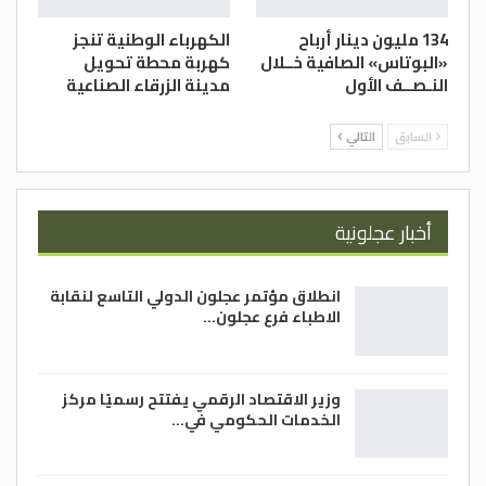
134 مليون دينار أرباح
الكهرباء الوطنية تنجز
«البوتاس» الصافية خــلال
كهربة محطة تحويل
النـصــف الأول
مدينة الزرقاء الصناعية
السابق
التالي
أخبار عجلونية
انطلاق مؤتمر عجلون الدولي التاسع لنقابة
الاطباء فرع عجلون…
وزير الاقتصاد الرقمي يفتتح رسميًا مركز
الخدمات الحكومي في…