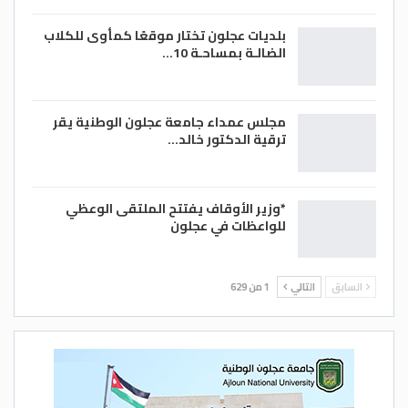
بلديات عجلون تختار موقعًا كمأوى للكلاب
الضالـة بمساحـة 10…
مجلس عمداء جامعة عجلون الوطنية يقر
ترقية الدكتور خالد…
*وزير الأوقاف يفتتح الملتقى الوعظي
للواعظات في عجلون
السابق
التالي
1 من 629