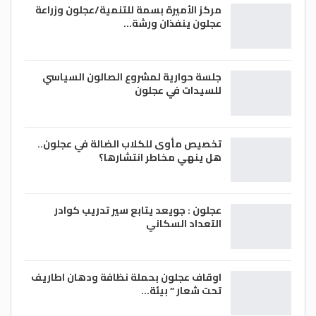
مركز الأميرة بسمة للتنمية/عجلون وزراعة
عجلون ينفذان ورشة…
جلسة حوارية لمشروع الصالون السياسي
للسيدات في عجلون
تخصيص مأوى للكلاب الضالة في عجلون..
هل ينهي مخاطر انتشارها؟
عجلون : جويعد يتابع سير تدريب كوادر
التعداد السكاني
اوقاف عجلون بحملة نظافة ودهان اطاريف
تحت شعار ” بيئة…