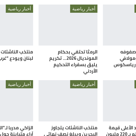
أخبار رياضية
أخبار رياضية
 صفوفه
الرمثا تحتفي بحكام
منتخب الناشئات 
ومولافي
المونديال 2026… تكريم
لبنان ويودع “غرب
 رياسكوس
يليق بسفراء التحكيم
الأردني
أخبار رياضية
أخبار رياضية
 الأعلى قيمة
منتخب الناشئات يتجاوز
الزاكي مدربا لـ”ا
سوقية بالعالم بـ 220 مليون
البحرين ويبلغ نصف نهائي
آراء متباينة حول 