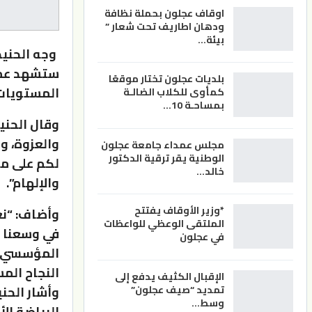
اوقاف عجلون بحملة نظافة
ودهان اطاريف تحت شعار ”
بيئة…
وجه الحنيط
ستشهد عملا
بلديات عجلون تختار موقعًا
المستويات
كمأوى للكلاب الضالـة
بمساحـة 10…
وقال الحني
والعزوة، وأ
مجلس عمداء جامعة عجلون
الوطنية يقر ترقية الدكتور
لكم على م
خالد…
والإلهام”.
*وزير الأوقاف يفتتح
وأضاف: “نع
الملتقى الوعظي للواعظات
في وسعنا ل
في عجلون
المؤسسي، و
النجاح المس
الإقبال الكثيف يدفع إلى
وأشار الحن
تمديد “صيف عجلون”
وسط…
الرياضة الأ