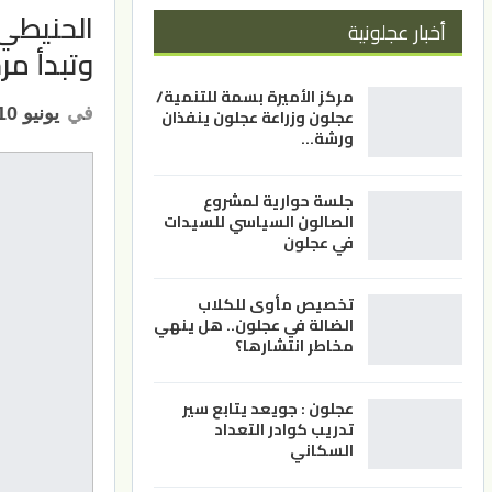
الحنيطي 
أخبار عجلونية
وتبدأ مر
مركز الأميرة بسمة للتنمية/
في
يونيو 10, 2026
عجلون وزراعة عجلون ينفذان
ورشة…
جلسة حوارية لمشروع
الصالون السياسي للسيدات
في عجلون
تخصيص مأوى للكلاب
الضالة في عجلون.. هل ينهي
مخاطر انتشارها؟
عجلون : جويعد يتابع سير
تدريب كوادر التعداد
السكاني