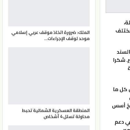
ة،
مختلف
الملك: ضرورة اتخاذ موقف عربي إسلامي
موحد لوقف الإجراءات…
السند
ر. شكرا
ل كل ما
سيخ أسس
المنطقة العسكرية الشمالية تحبط
محاولة تسلل 4 أشخاص
في دعم
ير