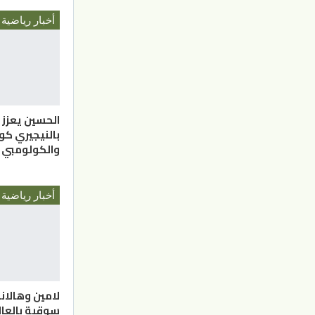
أخبار رياضية
الحسين يعزز
بالنيجيري ك
والكولومبي
أخبار رياضية
لامين وهالاند