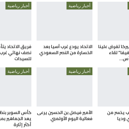
أخبار رياضية
أخبار رياضية
ميركا تفرض علينا
الاتحاد يودع غرب آسيا بعد
فريق الاتحاد يتأ
فيفا” لقاء
الخسارة من النصر السعودي
نصف نهائي غرب 
كأس…
للسيدات
أخبار رياضية
أخبار رياضية
ب يخسر من
الأمير فيصل بن الحسين يرعى
كأس السوبر بنظا
 وديا
فعالية اليوم الأولمبي
يعد الجماهير ب
أكثر إثارة