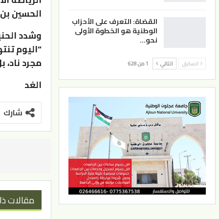
الحسين بن ع
القضاة: التعرف على الأحزاب
الوطنية هو الخطوة الأولى
وشدد الحني
نحو…
“اليوم تنت
مجرد ناد، 
السابق
التالي
1 من 628
الغد
شارك
مقالات ذا