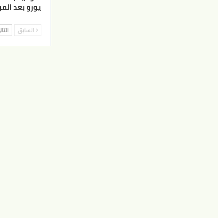
يورو بعد الم
السابق
التا