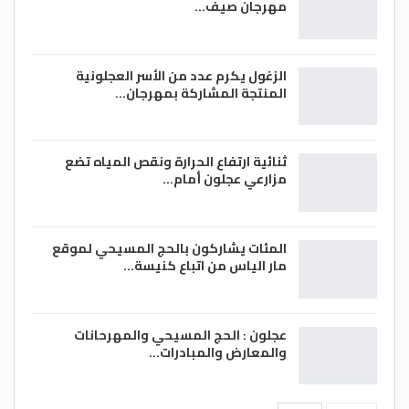
مهرجان صيف…
الزغول يكرم عدد من الأسر العجلونية
المنتجة المشاركة بمهرجان…
ثنائية ارتفاع الحرارة ونقص المياه تضع
مزارعي عجلون أمام…
المئات يشاركون بالحج المسيحي لموقع
مار الياس من اتباع كنيسة…
عجلون : الحج المسيحي والمهرحانات
والمعارض والمبادرات…