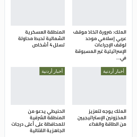
الملك: ضرورة اتخاذ موقف
المنطقة العسكرية
عربي إسلامي موحد
الشمالية تحبط محاولة
لوقف الإجراءات
تسلل 4 أشخاص
الإسرائيلية غير المسبوقة
في…
أخبار أردنية
أخبار أردنية
الملك يوجه لتعزيز
الحنيطي يدعو من
المخزونين الإستراتيجيين
المنطقة الشرقية
من الطاقة والغذاء
للمحافظة على أعلى درجات
الجاهزية القتالية