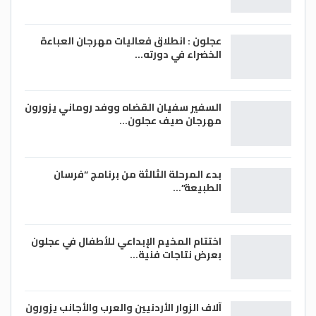
عجلون : انطلاق فعاليات مهرجان العباءة
الخضراء في دورته…
السفير سفيان القضاه ووفد روماني يزورون
مهرجان صيف عجلون…
بدء المرحلة الثالثة من برنامج “فرسان
الطبيعة”…
اختتام المخيم الإبداعي للأطفال في عجلون
بعرض نتاجات فنية…
آلاف الزوار الأردنيين والعرب والأجانب يزورون