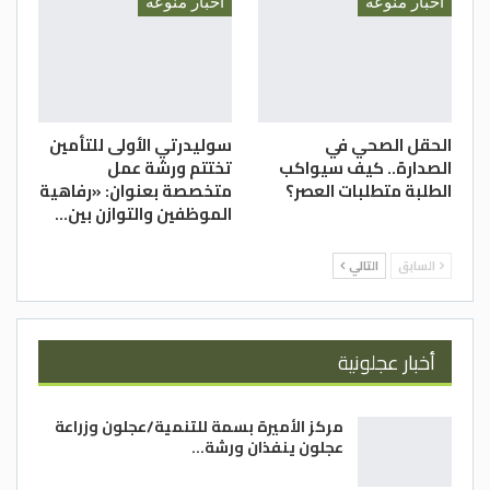
أخبار منوعة
أخبار منوعة
الحقل الصحي في
سوليدرتي الأولى للتأمين
الصدارة.. كيف سيواكب
تختتم ورشة عمل
الطلبة متطلبات العصر؟
متخصصة بعنوان: «رفاهية
الموظفين والتوازن بين…
السابق
التالي
أخبار عجلونية
مركز الأميرة بسمة للتنمية/عجلون وزراعة
عجلون ينفذان ورشة…