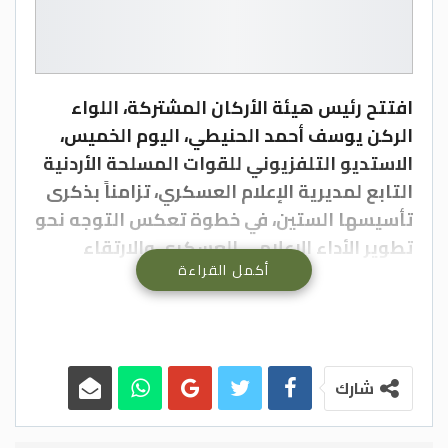
افتتح رئيس هيئة الأركان المشتركة، اللواء
الركن يوسف أحمد الحنيطي، اليوم الخميس،
الاستديو التلفزيوني للقوات المسلحة الأردنية
التابع لمديرية الإعلام العسكري، تزامناً بذكرى
تأسيسها الستين، في خطوة تعكس التوجه نحو
تطوير الأداء الإعلامي العسكري والارتقاء
أكمل القراءة
بمستوى المحتوى الوطني.
وحضر الافتتاح الذي أقيم في حرم صرح الشهيد،
وزير الاتصال الحكومي، وعدد من كبار ضباط
القوات المسلحة، ومسؤولي الإعلام المرئي
والمسموع والمقروء.
شارك
واطّلع اللواء الركن الحنيطي على التجهيزات
التقنية المتطورة للاستديو، والتي تهدف إلى