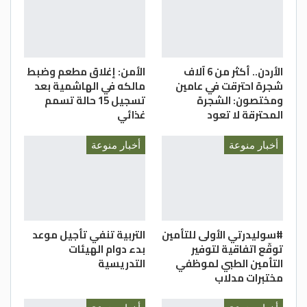
الأردن.. أكثر من 6 آلاف
الأمن: إغلاق مطعم وضبط
شجرة احترقت في عامين
مالكه في الهاشمية بعد
ومختصون: الشجرة
تسجيل 15 حالة تسمم
المحترقة لا تعود
غذائي
أخبار منوعة
أخبار منوعة
#سوليدرتي الأولى للتأمين
التربية تنفي تأجيل موعد
توقّع اتفاقية لتوفير
بدء دوام الهيئات
التأمين الطبي لموظفي
التدريسية
مختبرات مدلاب