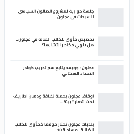
جلسة حوارية لمشروع الصالون السياسي
للسيدات في عجلون
تخصيص مأوى للكلاب الضالة في عجلون..
هل ينهي مخاطر انتشارها؟
عجلون : جويعد يتابع سير تدريب كوادر
التعداد السكاني
اوقاف عجلون بحملة نظافة ودهان اطاريف
تحت شعار ” بيئة…
بلديات عجلون تختار موقعًا كمأوى للكلاب
الضالـة بمساحـة 10…