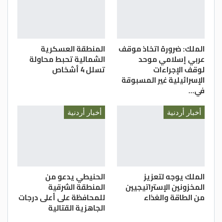
لمن تنطبق عليهم الشروط في الجامعات
الرسمية.
الدستور
الملك: ضرورة اتخاذ موقف
المنطقة العسكرية
عربي إسلامي موحد
الشمالية تحبط محاولة
لوقف الإجراءات
تسلل 4 أشخاص
الإسرائيلية غير المسبوقة
في…
أخبار أردنية
أخبار أردنية
الملك يوجه لتعزيز
الحنيطي يدعو من
المخزونين الإستراتيجيين
المنطقة الشرقية
من الطاقة والغذاء
للمحافظة على أعلى درجات
الجاهزية القتالية