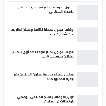
عجلون : جويعد يتابع سير تدريب كوادر
التعداد السكاني
اوقاف عجلون بحملة نظافة ودهان اطاريف
تحت شعار ” بيئة…
بلديات عجلون تختار موقعًا كمأوى للكلاب
الضالـة بمساحـة 10…
مجلس عمداء جامعة عجلون الوطنية يقر
ترقية الدكتور خالد…
*وزير الأوقاف يفتتح الملتقى الوعظي
للواعظات في عجلون