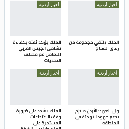
أخبار أردنية
أخبار أردنية
الملك يلتقي مجموعة من
الملك يؤكد ثقته بكفاءة
رفاق السلاح
نشامى الجيش العربي
للتعامل مع مختلف
التحديات
أخبار أردنية
أخبار أردنية
ولي العهد: الأردن ملتزم
الملك يشدد على ضرورة
بدعم جهود التهدئة في
وقف الاعتداءات
المنطقة
المستمرة على
الفلسطينيين بالضفة