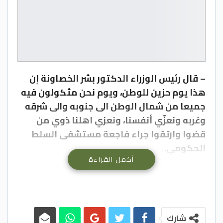
– قال رئيس الوزراء الدكتور بشر الخصاونة إن
هذا يوم حزين للوطن، ويوم نحن مثكولون فيه
جميعا من شمال الوطن الى جنوبه والى شرقه
وغربه ونعزّي أنفسنا، ونعزي اهلنا ذوي من
قضوا وارتقوا جراء فاجعة مستشفى السلط
الحكومي.
أكمل القراءة
وأكد رئيس الوزراء خلال ايجاز صحفي عقب
جلسة مجلس الوزراء اليوم أن الحكومة وحدها
تتحمل كامل المسؤولية جرّاء هذه الحادثة
الأليمة.ولفت الخصاونة الى ان هذه الحكومة
ومنذ تشكلت وكما تعهدت في بيان الثقة امام
شارك