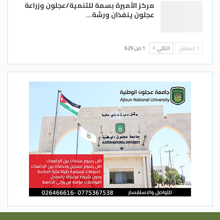
مركز الأميرة بسمة للتنمية/عجلون وزراعة
عجلون ينفذان ورشة…
السابق
التالي
1 من 629