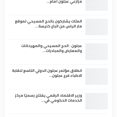
مزارعي عجلون أمام…
المئات يشاركون بالحج المسيحي لموقع
مار الياس من اتباع كنيسة…
عجلون : الحج المسيحي والمهرحانات
والمعارض والمبادرات…
انطلاق مؤتمر عجلون الدولي التاسع لنقابة
الاطباء فرع عجلون…
وزير الاقتصاد الرقمي يفتتح رسميًا مركز
الخدمات الحكومي في…