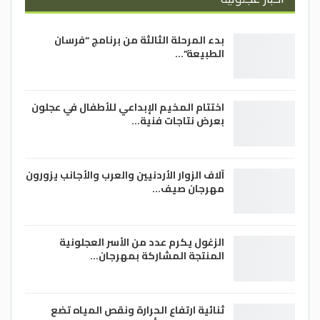
والرعاية الصحية والاقتصادية والتمكين وان
ننهض بهذا الوطن .
بدء المرحلة الثالثة من برنامج “فرسان
واختتم رئيس الوزراء تصريحه الصحفي بتقديم
الطبيعة”…
احر التعازي لذوي من قضوا بهذه الفاجعة
ممزوجة بالغضب والخجل بان هذا التقصير الذي
اختتام المخيم الإبداعي للأطفال في عجلون
لا يمكن تبريره قد وقع.
بعرض نتاجات فنية…
–(بترا)
آلاف الزوار الأردنيين والعرب والأجانب يزورون
مهرجان صيف…
الزغول يكرم عدد من الأسر العجلونية
المنتجة المشاركة بمهرجان…
ثنائية ارتفاع الحرارة ونقص المياه تضع