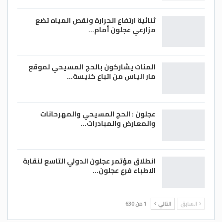
ثنائية ارتفاع الحرارة ونقص المياه تضع
مزارعي عجلون أمام…
المئات يشاركون بالحج المسيحي لموقع
مار الياس من اتباع كنيسة…
عجلون : الحج المسيحي والمهرحانات
والمعارض والمبادرات…
انطلاق مؤتمر عجلون الدولي التاسع لنقابة
الاطباء فرع عجلون…
السابق
التالي
1 من 630