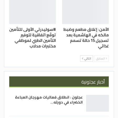
الأمن: إغلاق مطعم وضبط
#سوليدرتي الأولى للتأمين
مالكه في الهاشمية بعد
توقّع اتفاقية لتوفير
تسجيل 15 حالة تسمم
التأمين الطبي لموظفي
غذائي
مختبرات مدلاب
السابق
التالي
أخبار عجلونية
عجلون : انطلاق فعاليات مهرجان العباءة
الخضراء في دورته…