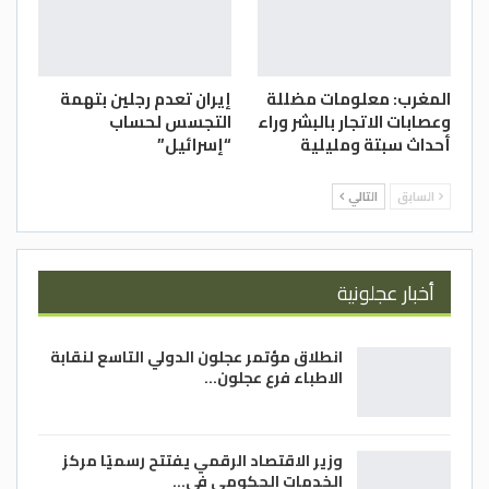
بينهما طيلة العقد الماضي.
كذلك يسود نزاع طويل الأمد بين البلدين منذ
عقود بشأن الحدود البحرية، وحقول تنقيب ذات
صلة، وجزيرة قبرص المقسمة، وهي خلافات
المغرب: معلومات مضللة
إيران تعدم رجلين بتهمة
وعصابات الاتجار بالبشر وراء
التجسس لحساب
دفعت أنقرة وأثينا إلى شفا الحرب عدة مراتٍ في
أحداث سبتة ومليلية
“إسرائيل”
السابق، وتتجدد بين الحين والآخر.-(وكالات)
السابق
التالي
أخبار عجلونية
انطلاق مؤتمر عجلون الدولي التاسع لنقابة
الاطباء فرع عجلون…
وزير الاقتصاد الرقمي يفتتح رسميًا مركز
الخدمات الحكومي في…