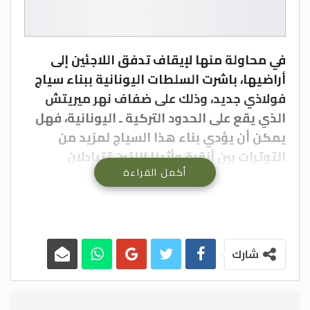
في محاولة منها لإيقاف تدفق اللاجئين إلى
أراضيها، باشرت السلطات اليونانية ببناء سياج
فولاذي جديد، وذلك على ضفاف نهر ميريتش
الذي يقع على الحدود التركية ـ اليونانية، فهل
يمكن أن يؤدي بناء هذا السياج لمزيد من
التوترات بين أنقرة وأثينا اللتين تتبادلان
أكمل القراءة
الاتهامات باستمرار بشأن اللاجئين؟.
واعتبر ديبلوماسي تركي وقيادي في حزبٍ
معارض للرئيس رجب طيب أردوغان أن بناء هذا
السياج من شأنه أن يزيد من حجم التوتر بين
تركيا واليونان في حال استمر الجانب اليوناني
شارك
في بنائه دون العودة أو التنسيق مع الجانب
التركي الذي يعاني أيضاً من مشكلة تدفق