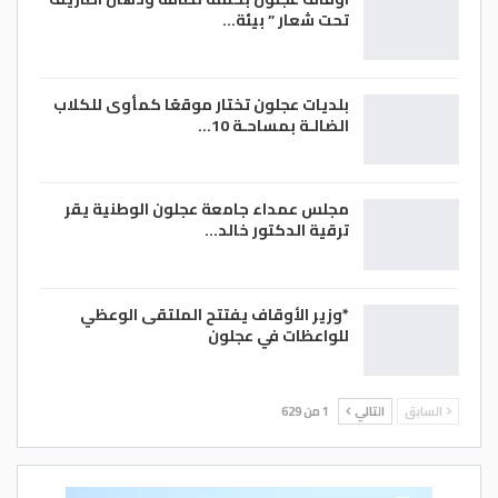
تحت شعار ” بيئة…
بلديات عجلون تختار موقعًا كمأوى للكلاب
الضالـة بمساحـة 10…
مجلس عمداء جامعة عجلون الوطنية يقر
ترقية الدكتور خالد…
*وزير الأوقاف يفتتح الملتقى الوعظي
للواعظات في عجلون
السابق
التالي
1 من 629