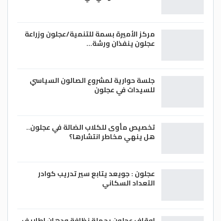
مركز الأميرة بسمة للتنمية/عجلون وزراعة
عجلون ينفذان ورشة…
جلسة حوارية لمشروع الصالون السياسي
للسيدات في عجلون
تخصيص مأوى للكلاب الضالة في عجلون..
هل ينهي مخاطر انتشارها؟
عجلون : جويعد يتابع سير تدريب كوادر
التعداد السكاني
اوقاف عجلون بحملة نظافة ودهان اطاريف