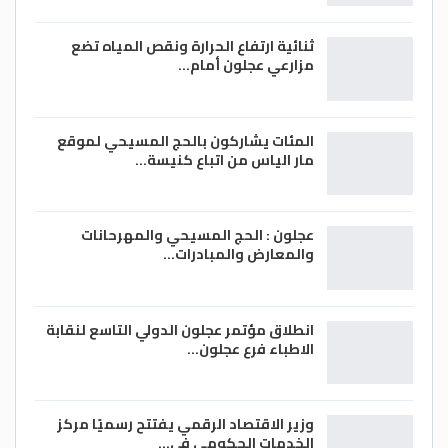
ثنائية ارتفاع الحرارة ونقص المياه تضع
مزارعي عجلون أمام…
المئات يشاركون بالحج المسيحي لموقع
مار الياس من اتباع كنيسة…
عجلون : الحج المسيحي والمهرحانات
والمعارض والمبادرات…
انطلاق مؤتمر عجلون الدولي التاسع لنقابة
الاطباء فرع عجلون…
وزير الاقتصاد الرقمي يفتتح رسميًا مركز
الخدمات الحكومي في…