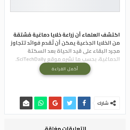
اكتشف العلماء أن زراعة خلايا دماغية مُشتقة
من الخلايا الجذعية يمكن أن تُقدم فوائد تتجاوز
مجرد البقاء على قيد الحياة بعد السكتة
الدماغية، بحسب ما نشره موقع SciTechDaily.
أكمل القراءة
ترميم الأوعية الدموية
فوفقاً لبحث جديد، أجرته جامعة زيورخ وجامعة
سازرن كاليفورنيا، ساعد علاج بالخلايا الجذعية
الفئران على التعافي من السكتات الدماغية من
شارك
خلال إعادة بناء الروابط الدماغية المتضررة
وترميم الأوعية الدموية وتحسين الحركة.
وتُعزز هذه النتائج الآمال في أن تُساهم
التعليقات مغلقة.
العلاجات المستقبلية يوماً ما في إصلاح أضرار