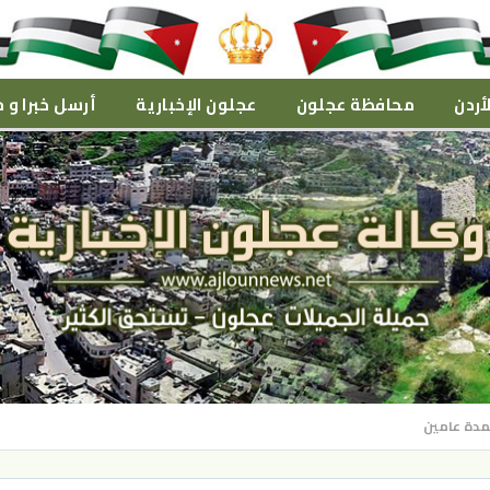
أردن
محافظة عجلون
عجلون الإخبارية
أرسل خبرا و م