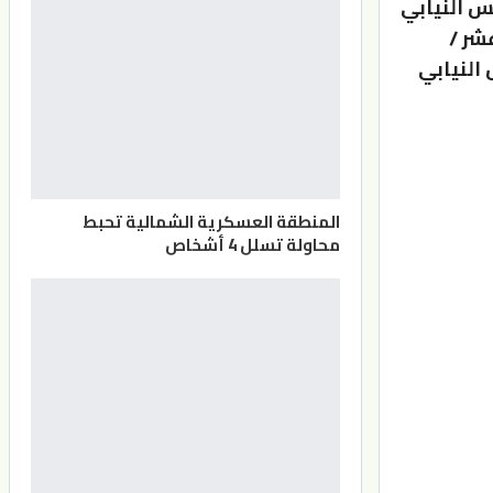
س النيابي
شر /
النيابي
المنطقة العسكرية الشمالية تحبط
محاولة تسلل 4 أشخاص