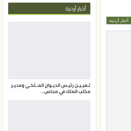
أخبار أردنية
أخبار أردنية
تـعيـيـن رئيـس الديـوان المــلكـي ومديـر
مكتب الملك في مجلس…