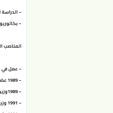
– الدراسة ال
– بكالوريوس
المناصب ال
– عمل في ا
– 1989 عضو في مجلس النواب
– 1989وزير الشؤون البلدية
– 1991 وزير عمل