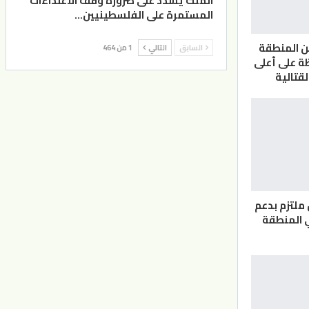
الملك يشدد على ضرورة وقف الاعتداءات
المستمرة على الفلسطينيين…
ن المنطقة
السابق
التالي
1 من 464
ة على أعلى
لقتالية
 ملتزم بدعم
 المنطقة