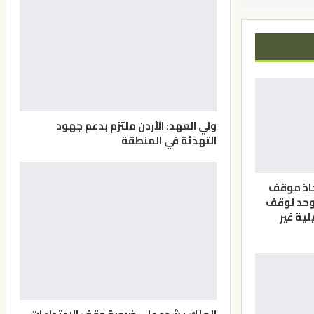
ولي العهد: الأردن ملتزم بدعم جهود
التهدئة في المنطقة
خاذ موقف
وحد لوقف
لية غير