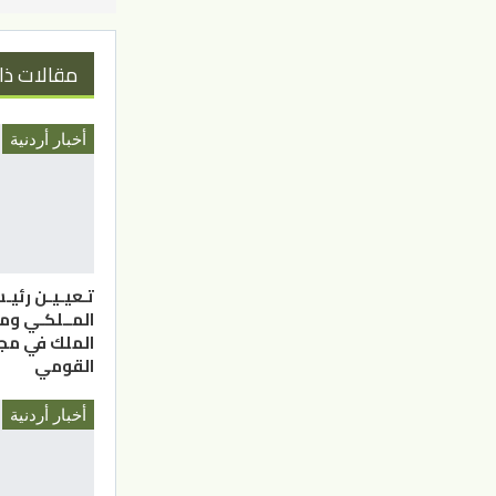
مقالات ذا
أخبار أردنية
تـعيـيـن رئيـ
المــلكـي وم
الملك في مج
القومي
أخبار أردنية