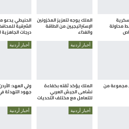
سكرية
الملك يوجه لتعزيز المخزونين
الحنيطي يدعو م
ط محاولة
الإستراتيجيين من الطاقة
الشرقية للمحافظ
والغذاء
درجات الجاهزية ا
أخبار أردنية
أخبار أردنية
 مجموعة من
الملك يؤكد ثقته بكفاءة
ولي العهد: الأردن
نشامى الجيش العربي
جهود التهدئة في
للتعامل مع مختلف التحديات
أخبار أردنية
أخبار أردنية