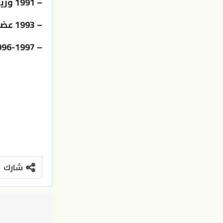
– 1991 وزير العمل ووزير دولة لشؤون رئاسة الوزراء
– 1993 عضو في مجلس النواب الثاني عشر
– 1996-1997 وزير العدل.
شارك