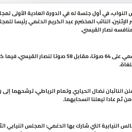
 النواب، في أول جلسة له في الدورة العادية الأولى لمج
 الإثنين، النائب المخضرم عبد الكريم الدغمي رئيسا للمج
نافسه نصار القيسي.
وحصل الدغمي على 64 صوتا، مقابل 58 صوتا لنصار القيسي
لن النائبان نضال الحياري وتمام الرياطي، ترشحهما إلى ر
ن ثم عادا ليعلنا انسحابهما.
جالس النيابية التي شارك بها الدغمي: المجلس النيابي الث