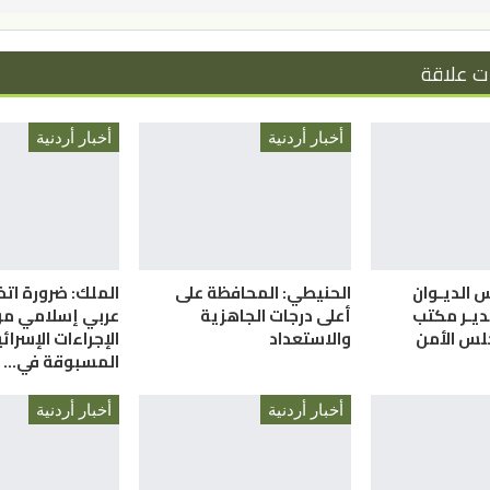
ت علاقة
أخبار أردنية
أخبار أردنية
س الديـوان
الحنيطي: المحافظة على
الملك: ضرورة ات
ديـر مكتب
أعلى درجات الجاهزية
عربي إسلامي م
لس الأمن
والاستعداد
الإجراءات الإسرائي
المسبوقة في…
أخبار أردنية
أخبار أردنية