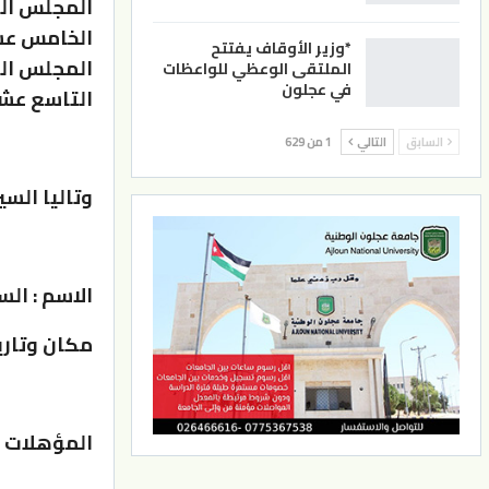
المجلس الن
الخامس عشر
*وزير الأوقاف يفتتح
المجلس الن
الملتقى الوعظي للواعظات
في عجلون
التاسع عشر
السابق
التالي
1 من 629
وتاليا السي
الاسم : ال
مكان وتاريخ 
المؤهلات ا