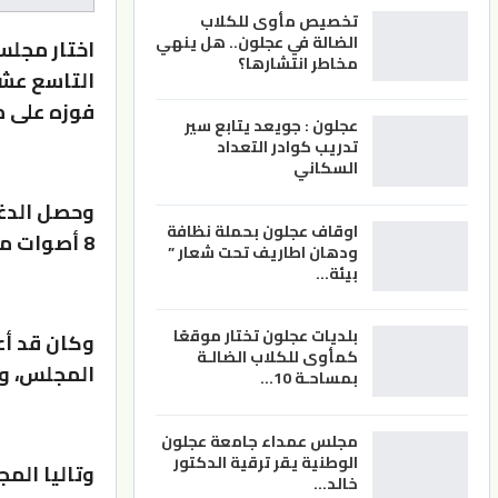
تخصيص مأوى للكلاب
الضالة في عجلون.. هل ينهي
اختار مجلس
مخاطر انتشارها؟
التاسع عشر
فوزه على م
عجلون : جويعد يتابع سير
تدريب كوادر التعداد
السكاني
اوقاف عجلون بحملة نظافة
8 أصوات ملغاة.
ودهان اطاريف تحت شعار ”
بيئة…
بلديات عجلون تختار موقعًا
وكان قد أع
كمأوى للكلاب الضالـة
المجلس، وم
بمساحـة 10…
مجلس عمداء جامعة عجلون
الوطنية يقر ترقية الدكتور
وتاليا الم
خالد…