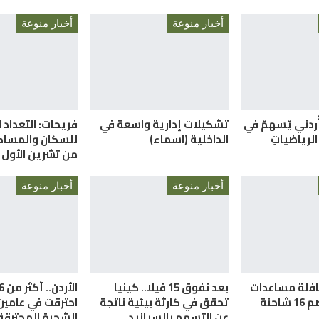
أخبار منوعة
أخبار منوعة
أُردني يُسهمُ في
تشكيلات إدارية واسعة في
فريحات: التعداد ا
الرياضياتِ
الداخلية (اسماء)
للسكان والمساكن
من تشرين الأول 
أخبار منوعة
أخبار منوعة
قافلة مساعدات
بعد نفوق 15 فيلا.. كينيا
احنة
تحقق في كارثة بيئية ناتجة
احترقت في عامي
عن التسمم بالسيانيد
الشجرة المحترقة 