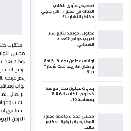
تخصيص مأوى للكلاب
الضالة في عجلون.. هل ينهي
مخاطر انتشارها؟
عجلون : جويعد يتابع سير
تدريب كوادر التعداد
استقرت كتلة 
السكاني
مجلس النواب 
،وذلك بعد ان
اوقاف عجلون بحملة نظافة
ودهان اطاريف تحت شعار ”
ترشح الدغمي
بيئة…
يعزز فرصه ب
نواب ومراقبو
بلديات عجلون تختار موقعًا
البرلماني لم
كمأوى للكلاب الضالـة
بمساحـة 10…
النواب ومواق
السياسي لمج
مجلس عمداء جامعة عجلون
الاردن اليو
الوطنية يقر ترقية الدكتور
خالد…