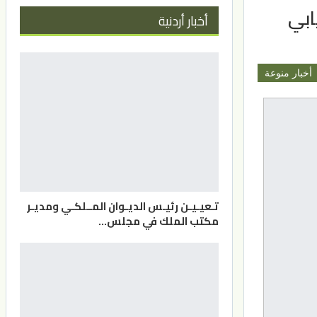
ابي
أخبار أردنية
أخبار منوعة
تـعيـيـن رئيـس الديـوان المــلكـي ومديـر
مكتب الملك في مجلس…