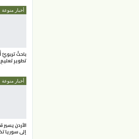
أخبار منوعة
باحثٌ تربويٌّ 
تطويرِ تعليمِ 
أخبار منوعة
الأردن يسير 
إلى سوريا تضم 16 ش