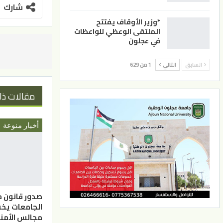
شارك
*وزير الأوقاف يفتتح
الملتقى الوعظي للواعظات
في عجلون
السابق
التالي
1 من 629
مقالات ذا
أخبار منوعة
صدور قانون 
الجامعات يخ
مجالس الأمناء 