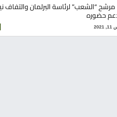
رشح “الشعب” لرئاسة البرلمان والتفاف ني
عم حضوره
202