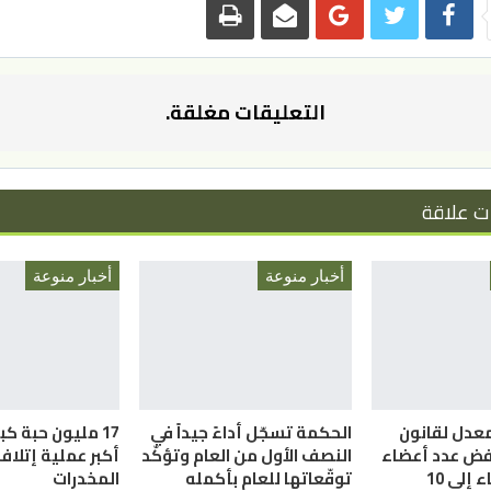
التعليقات مغلقة.
ت علاقة
أخبار منوعة
أخبار منوعة
معدل لقانون
الحكمة تسجّل أداءً جيداً في
17 مليون حبة ك
فض عدد أعضاء
النصف الأول من العام وتؤكّد
أكبر عملية إتلا
إلى 10
توقّعاتها للعام بأكمله
المخدرات