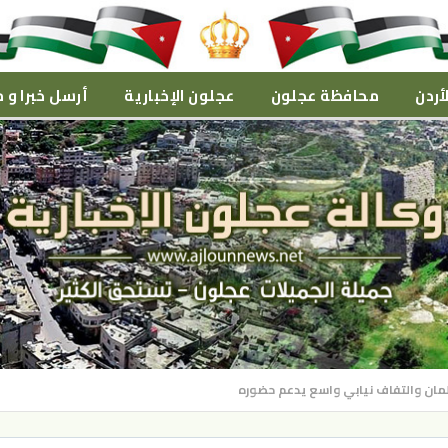
أردن
محافظة عجلون
عجلون الإخبارية
أرسل خبرا و م
لمان والتفاف نيابي واسع يدعم حضوره