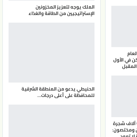
الملك يوجه لتعزيز المخزونين
الإستراتيجيين من الطاقة والغذاء
لعام
 في الأول
المقبل
الحنيطي يدعو من المنطقة الشرقية
للمحافظة على أعلى درجات…
الأردن.. أكثر من 6 آلاف شجرة
ن ومختصون:
لا تعود