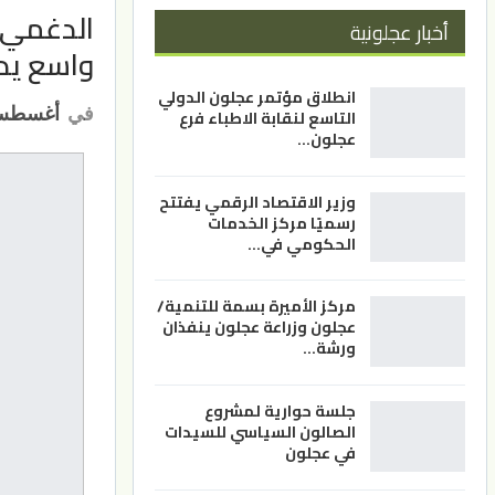
الدغمي م
أخبار عجلونية
واسع يد
انطلاق مؤتمر عجلون الدولي
في
أغسطس 11, 1
التاسع لنقابة الاطباء فرع
عجلون…
وزير الاقتصاد الرقمي يفتتح
رسميًا مركز الخدمات
الحكومي في…
مركز الأميرة بسمة للتنمية/
عجلون وزراعة عجلون ينفذان
ورشة…
جلسة حوارية لمشروع
الصالون السياسي للسيدات
في عجلون