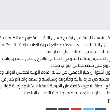
الشعب النيابية على ترشيح معالي النائب المخضرم عبدالكريم الد
في الانتخابات التي ستعقد مطلع الدورة العادية المقبلة اوكتوبر 
سحاب زميله في الكتلة د.علي الطراونة.
 المدعوم بكتلته الأكبر في المجلس والذي يحظى بدعم وتوافق 
التربع على سدة مجلس النواب مجددا
ن أكدوا أن خيار الدغمي من شأنه إعادة الهيبة لمجلس النواب وض
ا يملكه من خبرة نيابية وقانونية وسياسية واسعة واحترام كبير في
ع الدولة الاخرى، خاصة وان المرحلة المقبلة ستشهد إحالة قوانين
لس النواب التي ستوصي بها لجنة التحديث الملكية
م