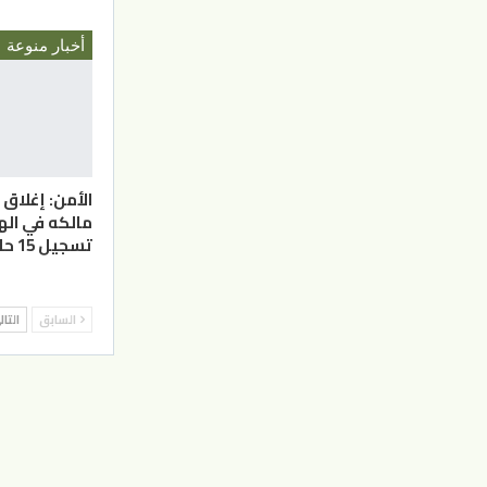
أخبار منوعة
الأمن: إغلا
مالكه في ال
تسجيل 15 حالة تسمم غذائي
السابق
التا