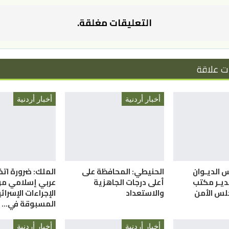
التعليقات مغلقة.
ت علاقة
أخبار أردنية
أخبار أردنية
س الديـوان
الحنيطي: المحافظة على
الملك: ضرورة ات
ديـر مكتب
أعلى درجات الجاهزية
عربي إسلامي م
لس الأمن
والاستعداد
الإجراءات الإسرائي
المسبوقة في…
أخبار أردنية
أخبار أردنية