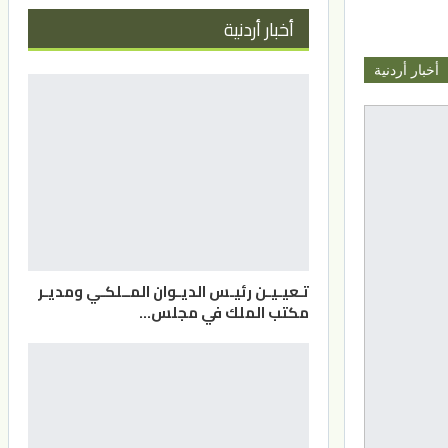
أخبار أردنية
أخبار أردنية
تـعيـيـن رئيـس الديـوان المــلكـي ومديـر
مكتب الملك في مجلس…