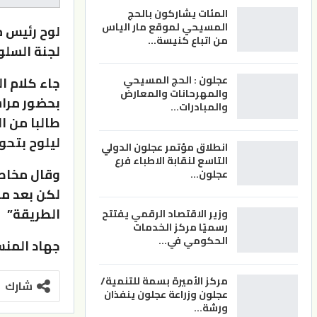
المئات يشاركون بالحج
المسيحي لموقع مار الياس
لوح رئيس م
من اتباع كنيسة…
لجنة السلو
عجلون : الحج المسيحي
جاء كلام ال
والمهرحانات والمعارض
بحضور مراس
والمبادرات…
طالبا من ا
ليلوح بتحو
انطلاق مؤتمر عجلون الدولي
التاسع لنقابة الاطباء فرع
وقال مخاطبا
عجلون…
لكن بعد مد
الطريقة”
وزير الاقتصاد الرقمي يفتتح
رسميًا مركز الخدمات
الحكومي في…
جهاد المنس
مركز الأميرة بسمة للتنمية/
شارك
عجلون وزراعة عجلون ينفذان
ورشة…