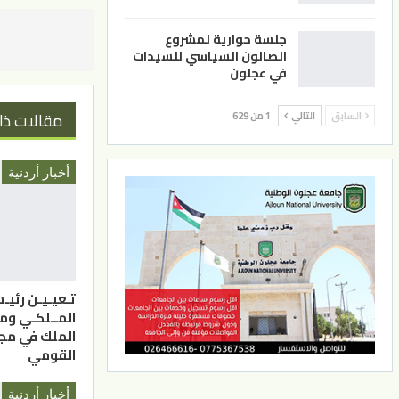
جلسة حوارية لمشروع
الصالون السياسي للسيدات
في عجلون
مقالات ذا
السابق
التالي
1 من 629
أخبار أردنية
تـعيـيـن رئيـ
المــلكـي وم
الملك في مج
القومي
أخبار أردنية