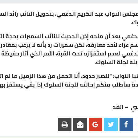
جلس النواب عبد الكريم الدغمي، بتحويل النائب رائد الس
ك.
دغمي بعد أن منحه إذن الحديث للنائب السميرات بحجة التزا
م عزاء لأحد معارفه، لكن سميرات رد بأنه لا يرغب بمغادر
لدغمي لعدم استفزازه تحت القبة، الأمر الذي أثار حفيظة
يله لجنة السلوك.
 النواب: “للصبر حدود، أنا اتحمل من هذا الزميل ما لم ا
ة سأطلب منكم إحالته للجنة السلوك إذا بقي يستفز به
ي – الغد