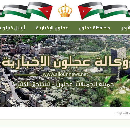
أردن
محافظة عجلون
عجلون الإخبارية
أرسل خبرا و م
ة السلوك