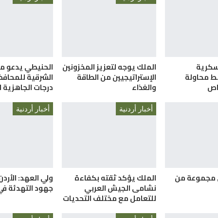
سكرية
الملك يوجه لتعزيز المخزونين
الحنيطي يدعو م
ط محاولة
الإستراتيجيين من الطاقة
الشرقية للمحافظ
والغذاء
درجات الجاهزية ا
أخبار أردنية
أخبار أردنية
 مجموعة من
الملك يؤكد ثقته بكفاءة
ولي العهد: الأردن
نشامى الجيش العربي
جهود التهدئة في
للتعامل مع مختلف التحديات