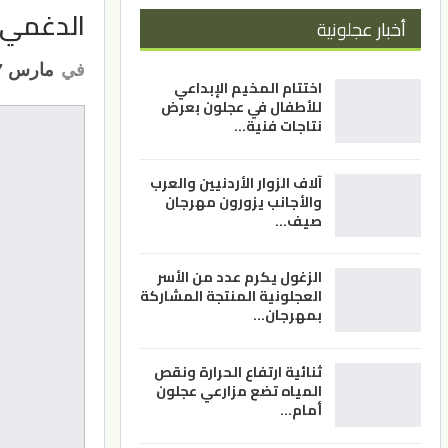
الدغمي 
أخبار عجلونية
في
مارس 7, 2022
اختتام المخيم الإبداعي
للأطفال في عجلون بعرض
نتاجات فنية…
آلاف الزوار الأردنيين والعرب
والأجانب يزورون مهرجان
صيف…
الزغول يكرم عدد من الأسر
العجلونية المنتجة المشاركة
بمهرجان…
ثنائية ارتفاع الحرارة ونقص
المياه تضع مزارعي عجلون
أمام…