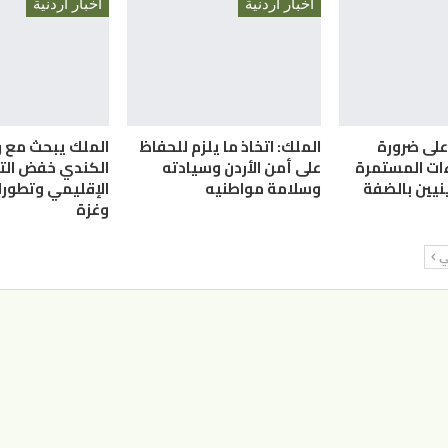
أخبار أردنية
أخبار أردنية
على ضرورة
الملك: اتخاذ ما يلزم للحفاظ
الملك يبحث مع ر
ءات المستمرة
على أمن الأردن وسيادته
الكندي خفض الت
نيين بالضفة
وسلامة مواطنيه
الإقليمي وتطورا
وغزة
لي