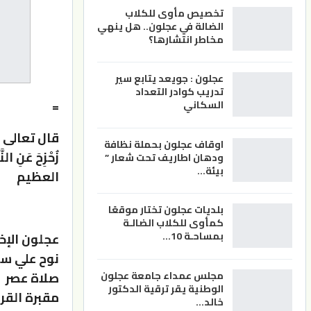
تخصيص مأوى للكلاب
الضالة في عجلون.. هل ينهي
مخاطر انتشارها؟
عجلون : جويعد يتابع سير
تدريب كوادر التعداد
=
السكاني
قال تعالى (كُلُّ
اوقاف عجلون بحملة نظافة
زُحْزِحَ عَنِ النّ
ودهان اطاريف تحت شعار ”
بيئة…
العظيم
بلديات عجلون تختار موقعًا
كمأوى للكلاب الضالـة
بمساحـة 10…
عجلون الإخب
نوح علي سل
مجلس عمداء جامعة عجلون
صلاة عصر ا
الوطنية يقر ترقية الدكتور
مقبرة القري
خالد…