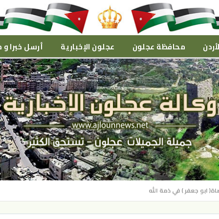
أردن
محافظة عجلون
عجلون الإخبارية
أرسل خبرا و م
ة( ابو جعفر ) في ذمة الله