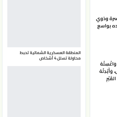
أسرة وذوي
ده بواسع
المنطقة العسكرية الشمالية تحبط
محاولة تسلل 4 أشخاص
 وَاغْسِلْهُ
وَأَبْدِلْهُ
القَبْرِ