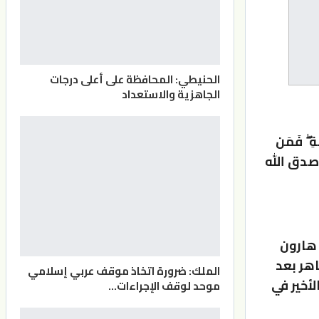
الحنيطي: المحافظة على أعلى درجات
الجاهزية والاستعداد
َةِ ۖ فَمَن
رُورِ) صدق الله
 هارون
هر بعد
الملك: ضرورة اتخاذ موقف عربي إسلامي
أخير في
موحد لوقف الإجراءات…