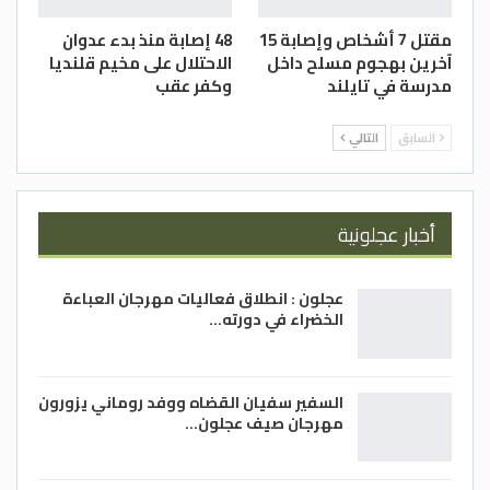
مقتل 7 أشخاص وإصابة 15
48 إصابة منذ بدء عدوان
آخرين بهجوم مسلح داخل
الاحتلال على مخيم قلنديا
مدرسة في تايلند
وكفر عقب
السابق
التالي
أخبار عجلونية
عجلون : انطلاق فعاليات مهرجان العباءة
الخضراء في دورته…
السفير سفيان القضاه ووفد روماني يزورون
مهرجان صيف عجلون…