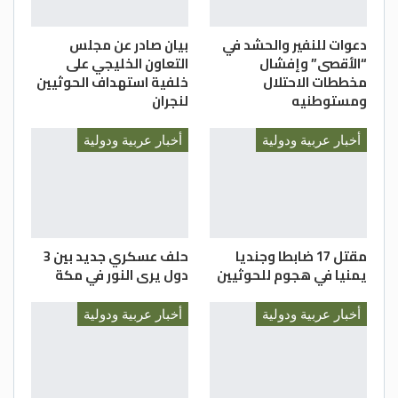
دعوات للنفير والحشد في
بيان صادر عن مجلس
“الأقصى” وإفشال
التعاون الخليجي على
مخططات الاحتلال
خلفية استهداف الحوثيين
ومستوطنيه
لنجران
أخبار عربية ودولية
أخبار عربية ودولية
مقتل 17 ضابطا وجنديا
حلف عسكري جديد بين 3
يمنيا في هجوم للحوثيين
دول يرى النور في مكة
أخبار عربية ودولية
أخبار عربية ودولية