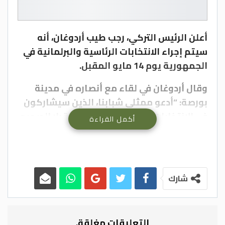
أعلن الرئيس التركي، رجب طيب أردوغان، أنه
سيتم إجراء الانتخابات الرئاسية والبرلمانية في
الجمهورية يوم 14 مايو المقبل.
وقال أردوغان في لقاء مع أنصاره في مدينة
بورصة: “أدعو ممثلي شبابنا، الذين سيشاركون
في الانتخابات لأول مرة، إلى اتخاذ القرار الصحيح
أكمل القراءة
خلال التصويت الذي سيجري في 14 مايو”.
وأضاف، أنه سيوقع في 10 مارس، مرسوما
بإجراء الانتخابات في 14 مايو، وقال الرئيس
شارك
التركي: “سنستخدم الصلاحيات الرسمية
الممنوحة لنا في 10 مارس، وبعد ذلك ستبدأ
فترة الستين يوما التي ينص عليها القانون
التعليقات مغلقة.
لإجراء الانتخابات”.