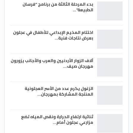
بدء المرحلة الثالثة من برنامج “فرسان
الطبيعة”…
اختتام المخيم الإبداعي للأطفال في عجلون
بعرض نتاجات فنية…
آلاف الزوار الأردنيين والعرب والأجانب يزورون
مهرجان صيف…
الزغول يكرم عدد من الأسر العجلونية
المنتجة المشاركة بمهرجان…
ثنائية ارتفاع الحرارة ونقص المياه تضع
مزارعي عجلون أمام…