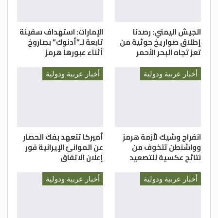
الجيش اليمني: رصدنا
الإمارات: استهداف سفينة
إطلاق صواريخ حوثية من
تابعة لـ”أدنوك” بصاروخ
تعز تجاه البحر الأحمر
أثناء عبورها هرمز
أخبار عربية ودولية
أخبار عربية ودولية
انفراج وشيك لأزمة هرمز
أميركا تتعهد بفك الحصار
وواشنطن تتخوف من
عن الموانئ الإيرانية فور
نتائج عكسية للتصعيد
إعلان الاتفاق
أخبار عربية ودولية
أخبار عربية ودولية