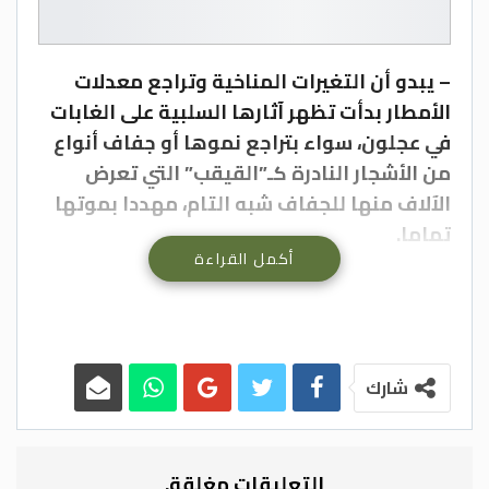
– يبدو أن التغيرات المناخية وتراجع معدلات
الأمطار بدأت تظهر آثارها السلبية على الغابات
في عجلون، سواء بتراجع نموها أو جفاف أنواع
من الأشجار النادرة كـ”القيقب” التي تعرض
الآلاف منها للجفاف شبه التام، مهددا بموتها
تماما.
أكمل القراءة
وفي الوقت الذي دفع فيه هذا الأمر مهتمين
بالغابات إلى المطالبة بضرورة البحث عن طرق
فاعلة لإنقاذها، تؤكد مديرية زراعة المحافظة
أن الوزارة أرسلت مؤخرا فرقا فنية متخصصة
لتحديد أسباب الجفاف، وذلك في محاولة منها
شارك
لإيجاد حلول لمعالجتها.
ووفق المهندس الزراعي معاوية عناب، فإن
الإفراط أو قلة الري يمكن أن يسبب إجهادا مائيا
التعليقات مغلقة.