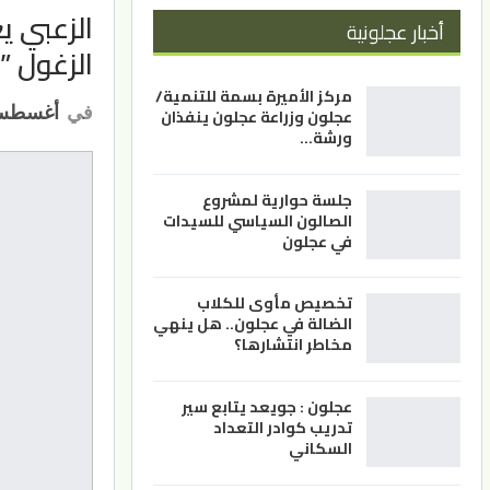
الزعبي ي
أخبار عجلونية
الزغول ”
مركز الأميرة بسمة للتنمية/
في
أغسطس 7, 1
عجلون وزراعة عجلون ينفذان
ورشة…
جلسة حوارية لمشروع
الصالون السياسي للسيدات
في عجلون
تخصيص مأوى للكلاب
الضالة في عجلون.. هل ينهي
مخاطر انتشارها؟
عجلون : جويعد يتابع سير
تدريب كوادر التعداد
السكاني