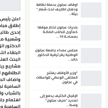
اوقاف عجلون بحملة نظافة
ودهان اطاريف تحت شعار ”
بيئة…
اعلن رئيس ج
إطلاق مباد
بلديات عجلون تختار موقعًا
إحدى طالبا
كمأوى للكلاب الضالـة
بمساحـة 10…
وشعبية من 
الدكتور ال
مجلس عمداء جامعة عجلون
البلقاء ال
الوطنية يقر ترقية الدكتور
البحث العل
خالد…
مشاريع ريا
انطلاقهم ل
*وزير الأوقاف يفتتح
الملتقى الوعظي للواعظات
واضاف الدك
في عجلون
السامية لجل
بالشباب وت
الإقبال الكثيف يدفع إلى
اهتمام جلا
تمديد “صيف عجلون”
وسط…
السامية و