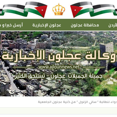
أردن
محافظة عجلون
عجلون الإخبارية
أرسل خبرا و م
حواء للطالبة ” سالي الزغول ” من كلية عجلون الجامعية