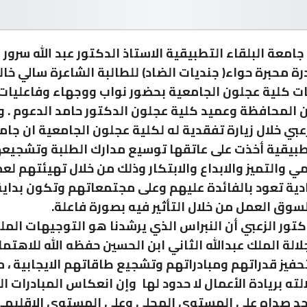
امعة البلقاء التطبيقية الاستاذ الدكتور عبد الله سرور 
رة محبرة حواء( جنديات الضاد) للطالبة الشاعرة سالي خال
ت كلية عجلون الجامعية بحضور نواب ووجهاء وفاعليات 
المحافظة وعميد كلية عجلون الدكتور حامد الدعوم . و
زعبي خلال زيارة تفقدية له لكلية عجلون الجامعية ان جام
تطبيقية أخذت على عاتقها توسيع مدارك الطلبة وتشجيع
مي والتميز والابداع والابتكار وذلك من خلال تهيئتهم لع
دية تعود بالفائدة عليهم وعلى مجتمعاتهم وتكون بداية
سوق العمل من خلال التأثير فيه بصورة فاعلة.
تور الزعبي أن النبراس الذي يرشدنا هو التوجيهات المل
الة الملك عبدالله الثاني ابن الحسين حفظه الله للاهتما
حفيز قدراتهم ومبادراتهم وتشجيع طاقاتهم الايجابية ، 
لته بريادة الأعمال لا حدود لها وإن انعكاس المبادرات ا
جد صداه على المستوى المحلي وعلى المستوى الإقليمي