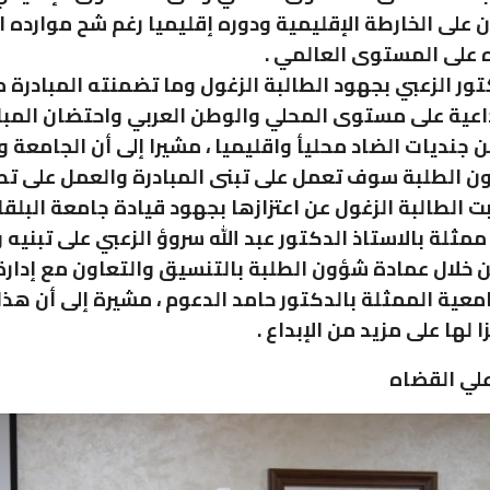
ن على الخارطة الإقليمية ودوره إقليميا رغم شح موارده ا
على المستوى العالمي .
تور الزعبي بجهود الطالبة الزغول وما تضمنته المبادرة م
داعية على مستوى المحلي والوطن العربي واحتضان المبا
 جنديات الضاد محليأ واقليميا ، مشيرا إلى أن الجامعة 
 الطلبة سوف تعمل على تبنى المبادرة والعمل على تطو
ت الطالبة الزغول عن اعتزازها بجهود قيادة جامعة البلقا
ممثلة بالاستاذ الدكتور عبد الله سروؤ الزعبي على تبنيه
ن خلال عمادة شؤون الطلبة بالتنسيق والتعاون مع إدارة
معية الممثلة بالدكتور حامد الدعوم ، مشيرة إلى أن هذا
لها على مزيد من الإبداع .
لي القضاه