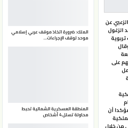
الزعبي عن
د الزغول
الملك: ضرورة اتخاذ موقف عربي إسلامي
تربوية
موحد لوقف الإجراءات…
قال
عة
هم على
مل
كية
م
المنطقة العسكرية الشمالية تحبط
مؤكدا أن
محاولة تسلل 4 أشخاص
لملكية
 من خلال