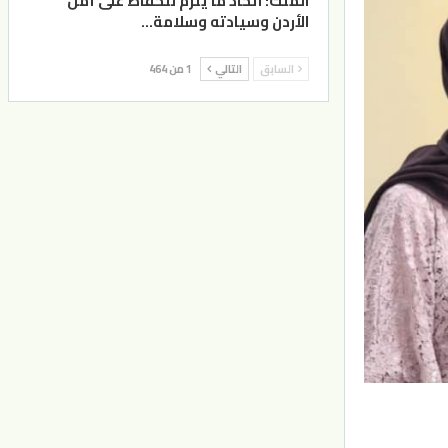
الملك: اتخاذ ما يلزم للحفاظ على أمن
الأردن وسيادته وسلامة…
السابق
التالي
1 من 464