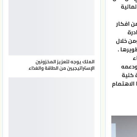
لمالية
ن افكار
درة
ومن خلال
يرها .
ء
الملك يوجه لتعزيز المخزونين
 ودعمه
الإستراتيجيين من الطاقة والغذاء
 كلية
 الاهتمام