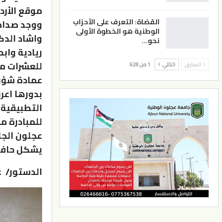
موقع الأرد
القضاة: التعرف على الأحزاب
ووجد صداه 
الوطنية هو الخطوة الأولى
واشاد الدك
نحو…
ريادية واب
للعشرات من
السابق
التالي
1 من 628
عمادة شؤون
بدورها اعرب
التطبيقية 
للمبادرة م
عجلون الجا
يشكل حافزا 
الدستور/ ع