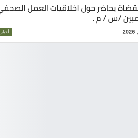
القضاة يحاضر حول اخلاقيات العمل الصحف
بين /س / م .
أخبار 