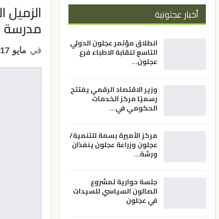
الزميل 
أخبار عجلونية
مدرسة ع
انطلاق مؤتمر عجلون الدولي
في
مايو 17, 2026
التاسع لنقابة الاطباء فرع
عجلون…
وزير الاقتصاد الرقمي يفتتح
رسميًا مركز الخدمات
الحكومي في…
مركز الأميرة بسمة للتنمية/
عجلون وزراعة عجلون ينفذان
ورشة…
جلسة حوارية لمشروع
الصالون السياسي للسيدات
في عجلون