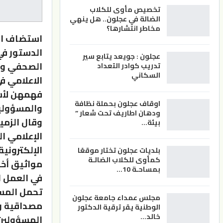
تخصيص مأوى للكلاب
الضالة في عجلون.. هل ينهي
مخاطر انتشارها؟
استضاف الن
الدستور في
عجلون : جويعد يتابع سير
الصحفي وال
تدريب كوادر التعداد
السكاني
الاعلامي ف
فهمهن لأس
اوقاف عجلون بحملة نظافة
والمسؤولي
ودهان اطاريف تحت شعار ”
وقال الزمي
بيئة…
الإعلامي ا
الإلكتروني
بلديات عجلون تختار موقعًا
كمأوى للكلاب الضالـة
مواثيق أخل
بمساحـة 10…
في العمل ا
تحمل المسؤ
مجلس عمداء جامعة عجلون
مصداقية و
الوطنية يقر ترقية الدكتور
خالد…
المسؤولين 