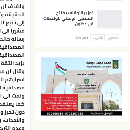
واضاف ان ال
*وزير الأوقاف يفتتح
الحقيقة وت
الملتقى الوعظي للواعظات
إلى تتبع ا
في عجلون
مشيرا الى 
رسالة خالد
السابق
التالي
1 من 629
المصداقية 
المصداقية 
يزيد الثقة 
وقال ان من
اسرارهم الخ
مصداقية ال
ولفت الى ا
كما يعتقد 
دون تحيز و
والأحداث، 
وعدم التركي