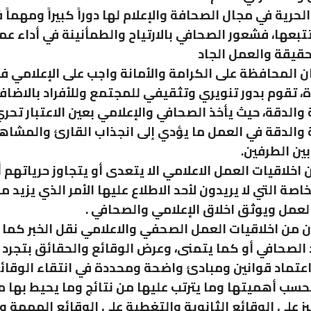
حرية في مجال الصحافة والإعلام لها دوراً كبيراً ومهماً
تبعها، فشعور الصحافي بالارتياح والطمأنينة في أداء عم
لحقيقة والعمل الجاد
ان المحافظة على الكرامة والأمانة واجب على الإعلامي 
ة، تقوم بدور تنويري وتثقيفي للمجتمع وللأفراد بالاضاف
والدقة، حيث يأخذ الصحافي والإعلامي بعين الاعتبار تحر
والدقة في العمل ما يؤدي إلى انجذاب القارئ والمشاه
بين الطرفين.
 اخلاقيات العمل الاعلامي الا يتعدى أو يتجاوز حرياتهم
اصة التي لا يريدون لأحد الاطلاع عليها الأمر الذي يزيد م
عمل ويوثق اخلاق الإعلامي والصحافي .
ن من اخلاقيات العمل الصحفي والاعلامي نقل الخبر كم
الصحافي أو كما يتمنى، وعرض الوقائع والحقائق بتجرد 
اعتماد قوانين ومبادئ واضحة ومحددة في انتقاء الوقائ
بحسب أهميتها وما يترتب عليها من نتائج وما يحيط بها م
ز على الوقائع الثانوية والتغطية على الوقائع المهمة وا