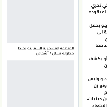
 في تحري
له يقوده
فهو يحمل
ة الى
ي
د مما
المنطقة العسكرية الشمالية تحبط
محاولة تسلل 4 أشخاص
 أو يكشف
ن
ا هو وليس
وتوازن
ع
ن حيثيات،
لابتعاد