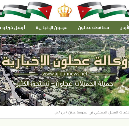
أردن
محافظة عجلون
عجلون الإخبارية
أرسل خبرا و م
لاقيات العمل الصحفي في مدرسة عبين /س / م .