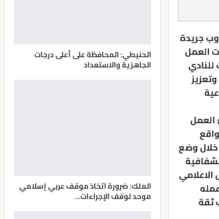
وب جريدة
ت العمل
الحنيطي: المحافظة على أعلى درجات
للنادي
الجاهزية والاستعداد
وتعزيز
عية
 العمل
واقع
 خلال وضع
لشفافية
 الاعلامي
الملك: ضرورة اتخاذ موقف عربي إسلامي
عمله
موحد لوقف الإجراءات…
 ثقة