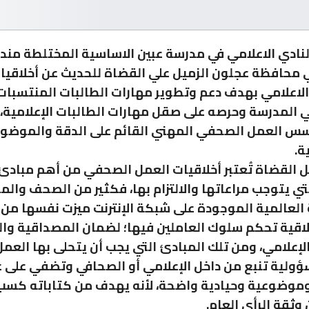
ادي الاعلامي في مدرسة عبين الاساسية المختلطة مند
 محافظة عجلون الزميل علي القضاة للحديث عن أخلاقيا
اعلامي بهدف دعم وتطوير مهارات الطالبات المنتسبات 
ي المدرسة وحرصه على صقل مهارات الطالبات الإعلامية، 
س العمل الصحفي المهني القائم على الدقة والموضو
ة.
ل القضاة تُعتبر أخلاقيات العمل الصحفي من أهم مبادئ
لتي يتوجب مراعاتها والالتزام بها، فكثير من الصحف والم
ة العالمية الموجودة على شبكة الإنترنت ميزت نفسها من
اقية تحكم سلوك العاملين فيها؛ لضمان المصداقية وا
لإعلامي، ومن تلك المبادئ التي يجب أن يتحلى بها العمل
ولية تنبع من داخل الإعلامي أو الصحافي وتضفي على 
موضوعية وحيادية واضحة، لأنه يهدف من كتاباته كسب
وثقة الرأي العام.