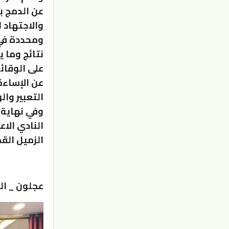
عن الدمج ب
والاجتهاد 
ومحددة في 
نتائج وما ي
على الوقائ
عن الإساءة
التعبير وا
وفي نهاية 
النادي الا
الزميل الق
عجلون _ ال