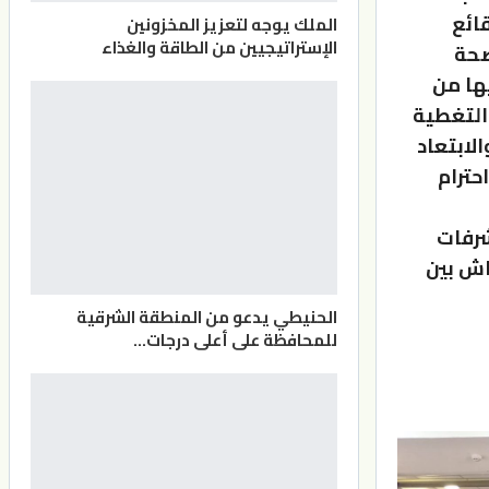
ائع
الملك يوجه لتعزيز المخزونين
الإستراتيجيين من الطاقة والغذاء
ضحة
ها من
والتغطية
لابتعاد
حترام
شرفات
اش بين
الحنيطي يدعو من المنطقة الشرقية
للمحافظة على أعلى درجات…