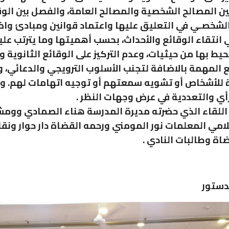
ين المصالح الشخصية والمصالح العامة، والفصل بين الوق
الشخصـي في التعليق عليها واعتماد قوانين ومبادئ وا
انتقاء الوقائع والأحداث، بحسب أهميتها وما يترتب علي
حيط بها من حيثيات، وعدم التركيز على الوقائع الثانوية 
ع المهمة بالاضافة لتجنب الأسلوب الترويجي والدعائي، وا
 للأشخاص أو تشويه سمعتهم أو توجيه اتهامات لهم. وا
لرأي والتعددية في عرض وجهات النظر .
اللقاء الذي حضرته مديرة المدرسة هناء الصمادي ووم
علامي المعلمات نور المومني ورحمه القضاة دار حوار ونق
ضاة وطالبات النادي .
دستور