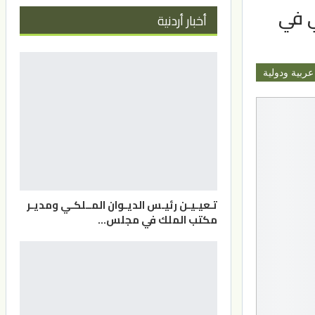
ي في
أخبار أردنية
عربية ودولية
تـعيـيـن رئيـس الديـوان المــلكـي ومديـر
مكتب الملك في مجلس…