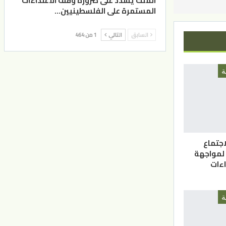
الملك يشدد على ضرورة وقف الاعتداءات
المستمرة على الفلسطينيين…
السابق
التالي
1 من 464
ة
اجتماع
 لمواجهة
اءات
ة