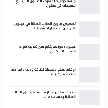
جلسة حوارية لمشروع الصالون السياسي
للسيدات في عجلون
تخصيص مأوى للكلاب الضالة في عجلون..
هل ينهي مخاطر انتشارها؟
عجلون : جويعد يتابع سير تدريب كوادر
التعداد السكاني
اوقاف عجلون بحملة نظافة ودهان اطاريف
تحت شعار ” بيئة…
بلديات عجلون تختار موقعًا كمأوى للكلاب
الضالـة بمساحـة 10…