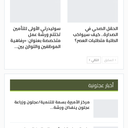
الحقل الصحي في
سوليدرتي الأولى للتأمين
الصدارة.. كيف سيواكب
تختتم ورشة عمل
الطلبة متطلبات العصر؟
متخصصة بعنوان: «رفاهية
الموظفين والتوازن بين…
السابق
التالي
أخبار عجلونية
مركز الأميرة بسمة للتنمية/عجلون وزراعة
عجلون ينفذان ورشة…