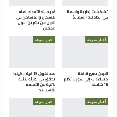
تشكيلات إدارية واسعة
فريحات: التعداد العام
في الداخلية (اسماء)
للسكان والمساكن في
الأول من تشرين الأول
المقبل
أخبار منوعة
أخبار منوعة
الأردن يسير قافلة
بعد نفوق 15 فيلا.. كينيا
مساعدات إلى سوريا تضم
تحقق في كارثة بيئية
16 شاحنة
ناتجة عن التسمم
بالسيانيد
أخبار منوعة
أخبار منوعة