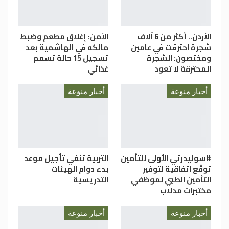
الأردن.. أكثر من 6 آلاف
الأمن: إغلاق مطعم وضبط
شجرة احترقت في عامين
مالكه في الهاشمية بعد
ومختصون: الشجرة
تسجيل 15 حالة تسمم
المحترقة لا تعود
غذائي
أخبار منوعة
أخبار منوعة
#سوليدرتي الأولى للتأمين
التربية تنفي تأجيل موعد
توقّع اتفاقية لتوفير
بدء دوام الهيئات
التأمين الطبي لموظفي
التدريسية
مختبرات مدلاب
أخبار منوعة
أخبار منوعة