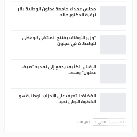
مجلس عمداء جامعة عجلون الوطنية يقر
ترقية الدكتور خالد…
*وزير الأوقاف يفتتح الملتقى الوعظي
للواعظات في عجلون
الإقبال الكثيف يدفع إلى تمديد “صيف
عجلون” وسط…
القضاة: التعرف على الأحزاب الوطنية هو
الخطوة الأولى نحو…
السابق
التالي
1 من 628