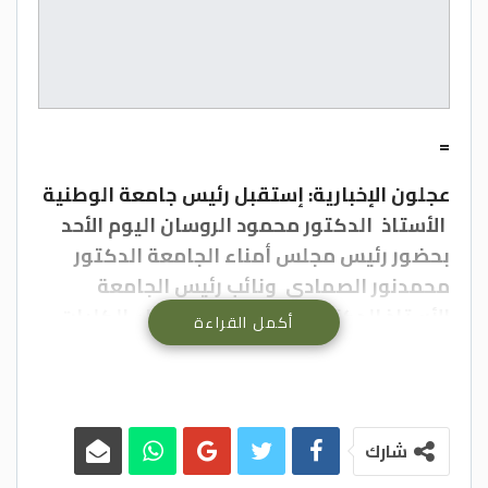
=
عجلون الإخبارية: إستقبل رئيس جامعة الوطنية
الأستاذ الدكتور محمود الروسان اليوم الأحد
بحضور رئيس مجلس أمناء الجامعة الدكتور
محمدنور الصمادي ونائب رئيس الجامعة
الأستاذ الدكتور علي الزعبي
وعمداء الكليات
أكمل القراءة
في الجامعة السفير السوري لدى الأردن عصام
نيال وذلك ل
بحث سبل تعزيز التعاون الثقافي
والعلمي وآليات تقديم الخدمات للطلبة
السوريين في الجامعة.
شارك