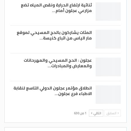
وفي نهاية الزيارة أعرب السفير السوري عن
ثنائية ارتفاع الحرارة ونقص المياه تضع
مزارعي عجلون أمام…
سعادته الكبيرة لزيارة جامعة عجلون الوطنية
ومحافظة عجلون السياحية ، لافتا الى أن
المحافظة تتمتع بميزات سياحية فريدة من
المئات يشاركون بالحج المسيحي لموقع
نوعها ، متمنيا أن تعزز العلاقات الأردنية
مار الياس من اتباع كنيسة…
السورية في كافة المجالات وخاصة في المجال
الثقافي وإنتقال الطلبة من كلا الجانبين
عجلون : الحج المسيحي والمهرحانات
للدراسة في الجامعات الأردنية والسورية .
والمعارض والمبادرات…
تقرير / منذر الزغول
انطلاق مؤتمر عجلون الدولي التاسع لنقابة
الاطباء فرع عجلون…
تصوير/ عامر الزغول
السابق
التالي
1 من 630