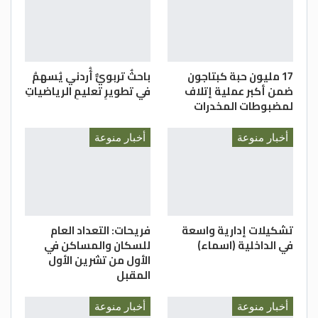
وحدة الإعلام والإتصال/ وزارة السياحة
17 مليون حبة كبتاجون
باحثٌ تربويٌّ أُردني يُسهمُ
ضمن أكبر عملية إتلاف
في تطويرِ تعليمِ الرياضياتِ
لمضبوطات المخدرات
أخبار منوعة
أخبار منوعة
تشكيلات إدارية واسعة
فريحات: التعداد العام
في الداخلية (اسماء)
للسكان والمساكن في
الأول من تشرين الأول
المقبل
أخبار منوعة
أخبار منوعة