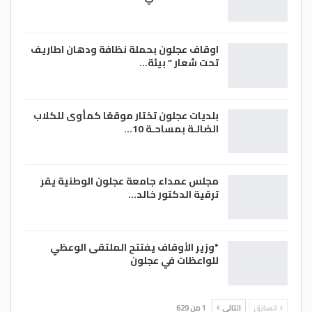
اوقاف عجلون بحملة نظافة ودهان اطاريف
تحت شعار ” بيئة…
بلديات عجلون تختار موقعًا كمأوى للكلاب
الضالـة بمساحـة 10…
مجلس عمداء جامعة عجلون الوطنية يقر
ترقية الدكتور خالد…
*وزير الأوقاف يفتتح الملتقى الوعظي
للواعظات في عجلون
السابق
التالي
1 من 629