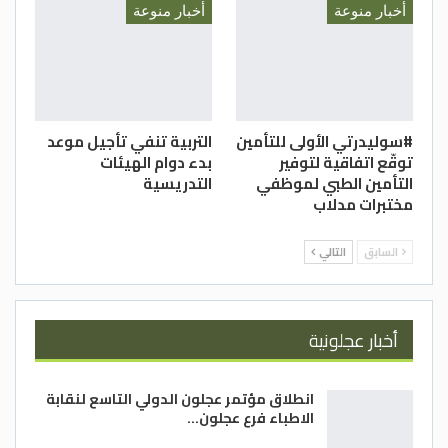
أخبار منوعة
أخبار منوعة
#سوليدرتي الأولى للتأمين
التربية تنفي تأجيل موعد
توقّع اتفاقية لتوفير
بدء دوام الهيئات
التأمين الطبي لموظفي
التدريسية
مختبرات مدلاب
السابق
التالي
أخبار عجلونية
انطلاق مؤتمر عجلون الدولي التاسع لنقابة
الاطباء فرع عجلون…