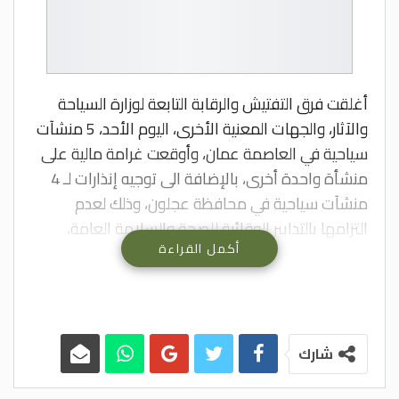
أغلقت فرق التفتيش والرقابة التابعة لوزارة السياحة
والآثار، والجهات المعنية الأخرى، اليوم الأحد، 5 منشآت
سياحية في العاصمة عمان، وأوقعت غرامة مالية على
منشأة واحدة أخرى، بالإضافة الى توجيه إنذارات لـ 4
منشآت سياحية في محافظة عجلون، وذلك لعدم
التزامها بالتدابير الوقائية للصحة والسلامة العامة،
أكمل القراءة
وتقديم الأرجيلة في صالات مغلقة.
وقالت الوزارة في بيان صحفي، إن لجان الكشف كثفت
جولاتها التفتيشية على المنشآت السياحية خاصة
المنشآت التي تقدم الأرجيلة، حيث شملت الجولات جميع
محافظات المملكة، مشيرة الى أنه جرى اتخاذ
شارك
المقتضى القانوني بحق المخالفين الذين لم يتقيدوا