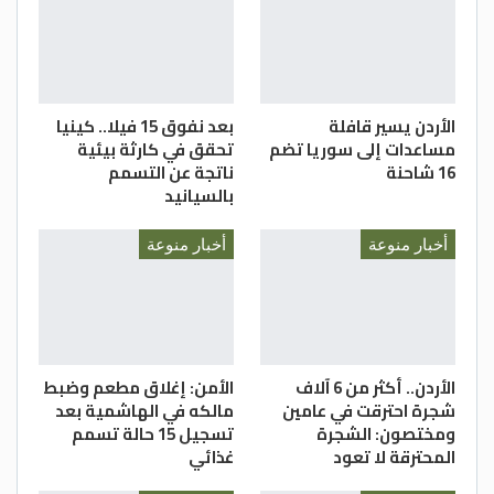
الأردن يسير قافلة
بعد نفوق 15 فيلا.. كينيا
مساعدات إلى سوريا تضم
تحقق في كارثة بيئية
16 شاحنة
ناتجة عن التسمم
بالسيانيد
أخبار منوعة
أخبار منوعة
الأردن.. أكثر من 6 آلاف
الأمن: إغلاق مطعم وضبط
شجرة احترقت في عامين
مالكه في الهاشمية بعد
ومختصون: الشجرة
تسجيل 15 حالة تسمم
المحترقة لا تعود
غذائي