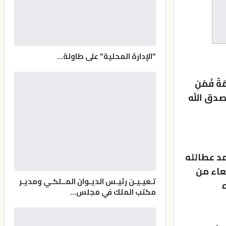
“الإدارة المحلية” على طاولة…
ًةّ فُمًنِ
وٌر ) صدق الله
مد عطالله
عاء من
تـعيـيـن رئيـس الديـوان المــلكـي ومديـر
ه
مكتب الملك في مجلس…