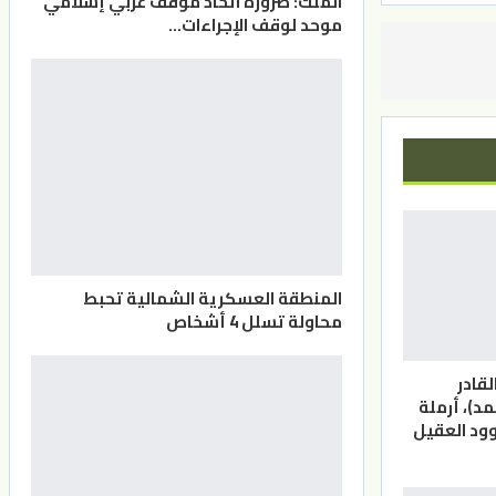
الملك: ضرورة اتخاذ موقف عربي إسلامي
موحد لوقف الإجراءات…
المنطقة العسكرية الشمالية تحبط
محاولة تسلل 4 أشخاص
لقادر
د)، أرملة
وود العقيل