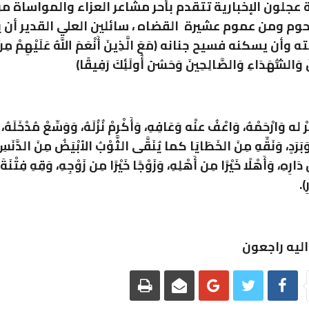
 عجلون الإخبارية تتقدم بأحر مشاعر العزاء والمواساة م
وم ومن عموم عشيرة القضاه ، سائلين العلي القدير أن 
ن يسكنه فسيح جنانه (مَعَ الَّذِينَ أَنْعَمَ اللَّهُ عَلَيْهِمْ مِنَ الن
 وَالشُّهَدَاءِ وَالصَّالِحِينَ وَحَسُنَ أُولَئِكَ رَفِيقًا)
ِرْ له وَارْحَمْهُ، وَاعْفُ عنْه وَعَافِهِ، وَأَكْرِمْ نُزُلَهُ، وَوَسِّعْ مُدْخَلَهُ،
وَبَرَدٍ، وَنَقِّهِ مِنَ الخَطَايَا كما يُنَقَّى الثَّوْبُ الأبْيَضُ مِنَ الدَّنَسِ، 
 دَارِهِ، وَأَهْلًا خَيْرًا مِن أَهْلِهِ، وَزَوْجًا خَيْرًا مِن زَوْجِهِ، وَقِهِ فِتْنَةَ 
).
 اليه راجعون