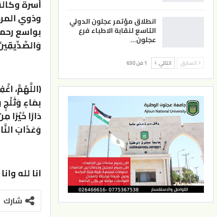
أسرة وكالة
وذوي المرح
انطلاق مؤتمر عجلون الدولي
بواسع رحمته وأ
التاسع لنقابة الاطباء فرع
عجلون…
وَالصِّدِّيقِينَ
السابق
التالي
1 من 630
(اللَّهُمَّ، اغْف
بمَاءٍ وَثَلْجٍ 
دَارًا خَيْرًا مِن
وَعَذَابَ النَّارِ
انا لله وانا
شارك