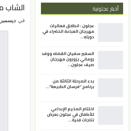
الشاب من
أخبار عجلونية
في
ديسمبر 27, 023
عجلون : انطلاق فعاليات
مهرجان العباءة الخضراء في
دورته…
السفير سفيان القضاه ووفد
روماني يزورون مهرجان
صيف عجلون…
بدء المرحلة الثالثة من
برنامج “فرسان الطبيعة”…
اختتام المخيم الإبداعي
للأطفال في عجلون بعرض
نتاجات فنية…