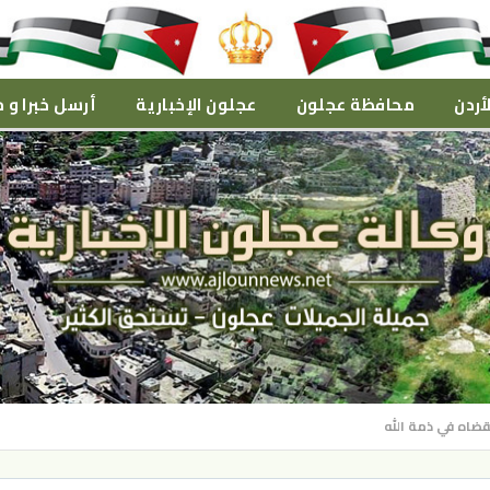
أردن
محافظة عجلون
عجلون الإخبارية
أرسل خبرا و م
قضاه في ذمة الله