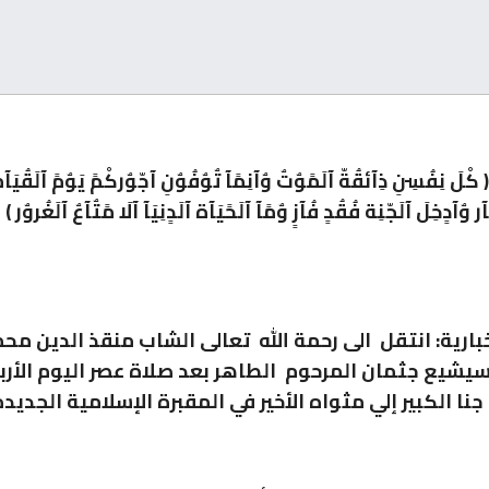
َ نِفُسِنِ ذِآئقُةّ آلَمًوٌتٌ وٌآنِمًآ تٌوٌفُوٌنِ آجّوٌرکْمً يَوٌمً آلَقُيَآم
َنِآر وٌآدٍخِلَ آلَجّنِة فُقُدٍ فُآزٍ وٌمًآ آلَحًيَآة آلَدٍنِيَآ آلَا مًتٌآعٌ آلَغُر
بارية: انتقل الى رحمة الله تعالى الشاب منقذ الدين مح
سيشيع جثمان المرحوم الطاهر بعد صلاة عصر اليوم الأرب
ا الكبير إلي مثواه الأخير في المقبرة الإسلامية الجديد