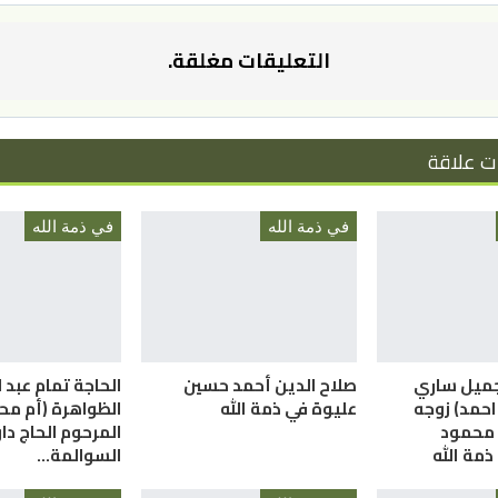
التعليقات مغلقة.
ت علاقة
في ذمة الله
في ذمة الله
جميل ساري
صلاح الدين أحمد حسين
الحاجة تمام عبد ا
احمد) زوجه
عليوة في ذمة الله
الظواهرة (أم محم
 محمود
المرحوم الحاج دا
مة الله
السوالمة…