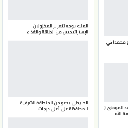
الملك يوجه لتعزيز المخزونين
الإستراتيجيين من الطاقة والغذاء
و محمد) في
الحنيطي يدعو من المنطقة الشرقية
د المومني (
للمحافظة على أعلى درجات…
ة الله