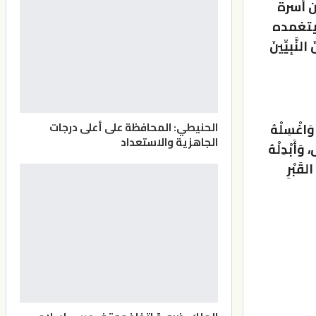
ن أسرة
يتغمده
َّبِيِّينَ
الحنيطي: المحافظة على أعلى درجات
 وَاغْسِلْهُ
الجاهزية والاستعداد
وَأَبْدِلْهُ
القَبْرِ