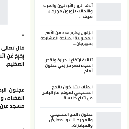
آلاف الزوار الأردنيين والعرب
والأجانب يزورون مهرجان
صيف…
الزغول يكرم عدد من الأسر
=
العجلونية المنتجة المشاركة
بمهرجان…
قال تعالى ( کْل
زٍحًزٍحً عٌنِ آل
ثنائية ارتفاع الحرارة ونقص
العظيم.
المياه تضع مزارعي عجلون
أمام…
المئات يشاركون بالحج
عجلون الإخ
المسيحي لموقع مار الياس
القضاه ، و
من اتباع كنيسة…
مسجد عين جن
عجلون : الحج المسيحي
والمهرحانات والمعارض
والمبادرات…