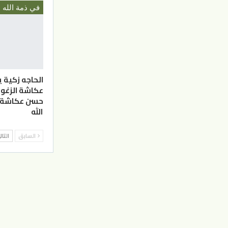
في ذمة الله
الحاجه زكية
عكاشة الزغول
حسن عكاشة ا
الله
السابق
التا