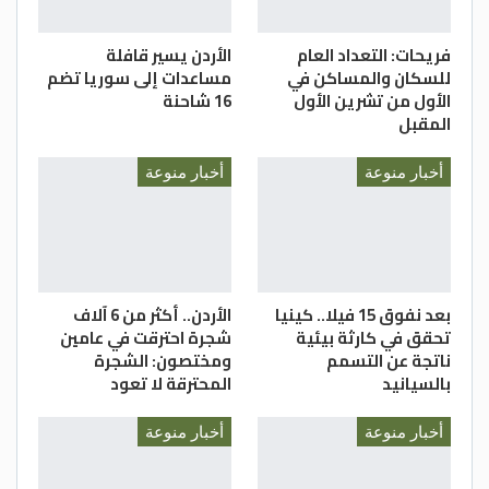
فريحات: التعداد العام
الأردن يسير قافلة
للسكان والمساكن في
مساعدات إلى سوريا تضم
الأول من تشرين الأول
16 شاحنة
المقبل
أخبار منوعة
أخبار منوعة
بعد نفوق 15 فيلا.. كينيا
الأردن.. أكثر من 6 آلاف
تحقق في كارثة بيئية
شجرة احترقت في عامين
ناتجة عن التسمم
ومختصون: الشجرة
بالسيانيد
المحترقة لا تعود
أخبار منوعة
أخبار منوعة