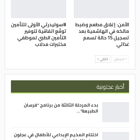
الأمن: إغلاق مطعم وضبط
#سوليدرتي الأولى للتأمين
مالكه في الهاشمية بعد
توقّع اتفاقية لتوفير
تسجيل 15 حالة تسمم
التأمين الطبي لموظفي
غذائي
مختبرات مدلاب
السابق
التالي
أخبار عجلونية
بدء المرحلة الثالثة من برنامج “فرسان
الطبيعة”…
اختتام المخيم الإبداعي للأطفال في عجلون