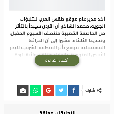
أكد مدير عام موقع طقس العرب للتنبؤات
الجوية، محمد الشاكر، أن الأردن سيبدأ بالتأثر
من العاصفة القطبية منتصف الأسبوع المقبل،
وتحديدا الثلاثاء، مشيرا إلى أن الخرائط
المستقبلية تتوقع تأثر المنطقة الشرقية للبحر
الأبيض المتوسط، باندفاع كتلة هوائية باردة
أكمل القراءة
باتجاه المملكة، ومنخفض قطبي يمتد ليومي
الأربعاء والخميس المقبلين.
وأشار الشاكر أن العاصفة القطبية تتمركز في
الشمال الشرقي لمنطقة قبرص، بحسب مواقع
شارك
التنبؤات الأمريكية، وأن هناك اختلافات
جوهرية بينها ومراكز التنبؤات الكندية، إذ تشير
الأخيرة إلى استمرار اندفاع هواء قطبي بصورة
التعليقات مغلقة.