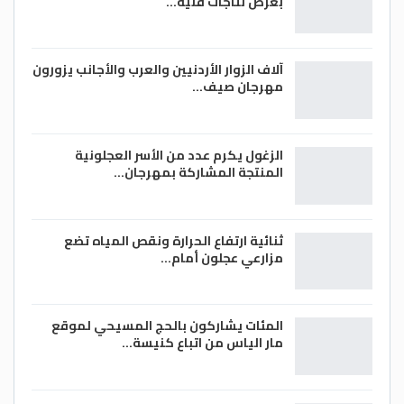
بعرض نتاجات فنية…
آلاف الزوار الأردنيين والعرب والأجانب يزورون
مهرجان صيف…
الزغول يكرم عدد من الأسر العجلونية
المنتجة المشاركة بمهرجان…
ثنائية ارتفاع الحرارة ونقص المياه تضع
مزارعي عجلون أمام…
المئات يشاركون بالحج المسيحي لموقع
مار الياس من اتباع كنيسة…